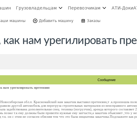
ашин
Грузовладельцам
Перевозчикам
АТИ-Доки
А
Ваши машины
Добавить машину
Заказы
 как нам урегилировать пр
Сообщение
к нам урегилировать претензию
-Новосибирская обл.п. Красномайский нам заказчик выставил претензию,т .к.произошла пол
равили другой автомобиль для перегруза строительных материалов из неисправного автомоб
была задействована дополнительная спец. техника (погрузчик), аренда которого составляет 
день позже т.к ему должны были привезти нужные ему запчасти,а заказчик обьясняет ,что у 
уд т.к. он с этим не согласен обясняя тем что это была инциатива заказчика.Подскажите как