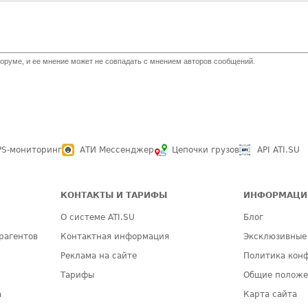
оруме, и ее мнение может не совпадать с мнением авторов сообщений.
PS-мониторинг
АТИ Мессенджер
Цепочки грузов
API ATI.SU
КОНТАКТЫ И ТАРИФЫ
ИНФОРМАЦИ
О системе ATI.SU
Блог
рагентов
Контактная информация
Эксклюзивные
Реклама на сайте
Политика кон
Тарифы
Общие полож
а
Карта сайта