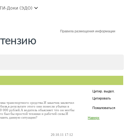
ТИ-Доки (ЭДО)
Правила размещения информации
етензию
Цитир. выдел.
Цитировать
омка транспортного средства.И заказчик заключил
иля,в результате этого они понесли убытки в
Пожаловаться
20 000 рублей.А водитель обьясняет что он могбы
него был бы простой техники и рабочей силы.И
 решить данную ситуацию?
Наверх
20.10.11 17:12