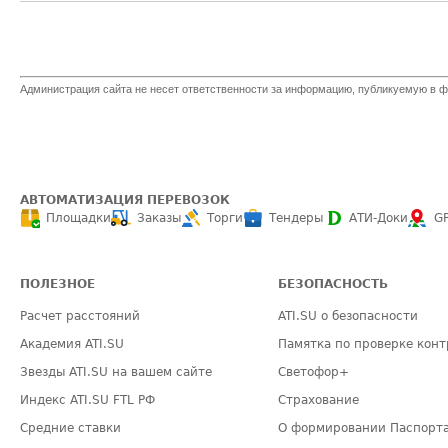
Администрация сайта не несет ответственности за информацию, публикуемую в ф
АВТОМАТИЗАЦИЯ ПЕРЕВОЗОК
Площадки
Заказы
Торги
Тендеры
АТИ-Доки
G
ПОЛЕЗНОЕ
БЕЗОПАСНОСТЬ
Расчет расстояний
ATI.SU о безопасности
Академия ATI.SU
Памятка по проверке конт
Звезды ATI.SU на вашем сайте
Светофор+
Индекс ATI.SU FTL РФ
Страхование
Средние ставки
О формировании Паспорт