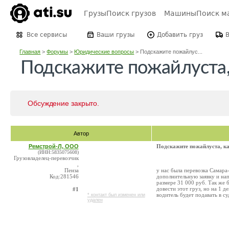
Грузы
Поиск грузов
Машины
Поиск м
Все сервисы
Ваши грузы
Добавить груз
Главная
>
Форумы
>
Юридические вопросы
>
Подскажите пожайлус...
Подскажите пожайлуста,
Обсуждение закрыто.
Автор
Ремстрой-Л, ООО
Подскажите пожайлуста, ка
(ИНН:5835075608)
Грузовладелец-перевозчик
,
Пенза
у нас была перевозка Самара
Код:281546
дополнительную заявку и нап
размере 31 000 руб. Так же 
довести этот груз, но на 1 
#1
водитель будет подавать в с
* контакт был изменен или
удален