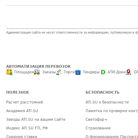
Администрация сайта не несет ответственности за информацию, публикуемую в ф
АВТОМАТИЗАЦИЯ ПЕРЕВОЗОК
Площадки
Заказы
Торги
Тендеры
АТИ-Доки
G
ПОЛЕЗНОЕ
БЕЗОПАСНОСТЬ
Расчет расстояний
ATI.SU о безопасности
Академия ATI.SU
Памятка по проверке конт
Звезды ATI.SU на вашем сайте
Светофор+
Индекс ATI.SU FTL РФ
Страхование
Средние ставки
О формировании Паспорт