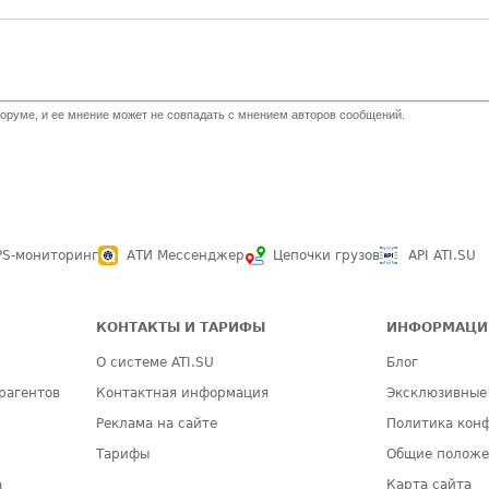
оруме, и ее мнение может не совпадать с мнением авторов сообщений.
PS-мониторинг
АТИ Мессенджер
Цепочки грузов
API ATI.SU
КОНТАКТЫ И ТАРИФЫ
ИНФОРМАЦИ
О системе ATI.SU
Блог
рагентов
Контактная информация
Эксклюзивные
Реклама на сайте
Политика кон
Тарифы
Общие полож
а
Карта сайта