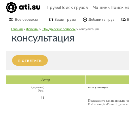
Грузы
Поиск грузов
Машины
Поиск м
Все сервисы
Ваши грузы
Добавить груз
Главная
>
Форумы
>
Юридические вопросы
>
консультация
консультация
ОТВЕТИТЬ
Автор
(удалена)
консультация
Код:
#1
Подскажите как правильно оф
Из С-петерб.-Ровно.Груз всег