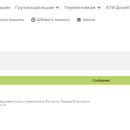
ашин
Грузовладельцам
Перевозчикам
АТИ-Доки
А
Ваши машины
Добавить машину
Заказы
Сообщение
ормляется груз и таможится из России на Украину.В частности
о 2т.