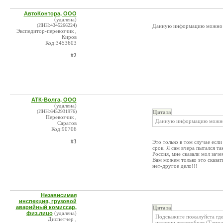
АвтоКонтора, ООО
(удалена)
(ИНН:4345266224)
Данную информацию можно по
Экспедитор-перевозчик ,
Киров
Код:3453603
#2
АТК-Волга, ООО
(удалена)
(ИНН:6452931976)
Цитата
Перевозчик ,
Данную информацию можно п
Саратов
Код:90706
#3
Это только в том случае есл
срок. Я сам вчера пытался т
Россия, мне сказали мол зач
Вам можем только это сказат
нет-другое дело!!!
Независимая
инспекция, грузовой
аварийный комиссар,
Цитата
физ.лицо
(удалена)
Подскажите пожалуйста где
Диспетчер ,
истории автомобиля (Тамо