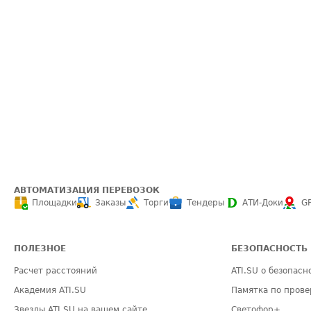
АВТОМАТИЗАЦИЯ ПЕРЕВОЗОК
Площадки
Заказы
Торги
Тендеры
АТИ-Доки
G
ПОЛЕЗНОЕ
БЕЗОПАСНОСТЬ
Расчет расстояний
ATI.SU о безопасн
Академия ATI.SU
Памятка по прове
Звезды ATI.SU на вашем сайте
Светофор+