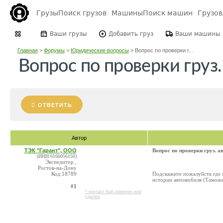
Грузы
Поиск грузов
Машины
Поиск машин
Грузо
Ваши грузы
Добавить груз
Ваши машины
Главная
>
Форумы
>
Юридические вопросы
>
Вопрос по проверки г...
Вопрос по проверки груз.
ОТВЕТИТЬ
Автор
ТЭК "Гарант", ООО
Вопрос по проверки груз. а
(ИНН:6166056150)
Экспедитор ,
Ростов-на-Дону
Код:18789
Подскажите пожалуйста где 
истории автомобиля (Тамож
#1
* контакт был изменен или
удален