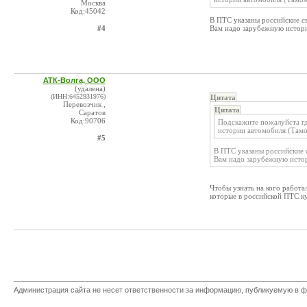
Москва
Код:45042
В ПТС указаны российские с
#4
Вам надо зарубежную истор
АТК-Волга, ООО
(удалена)
(ИНН:6452931976)
Цитата
Перевозчик ,
Цитата
Саратов
Код:90706
Подскажите пожалуйста гд
истории автомобиля (Там
#5
В ПТС указаны российские 
Вам надо зарубежную исто
Чтобы узнать на кого работа
которые в российской ПТС ку
Администрация сайта не несет ответственности за информацию, публикуемую в ф