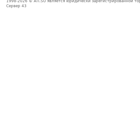
1998-2026
© ATI.SU является юридически зарегистрированной то
Сервер
43