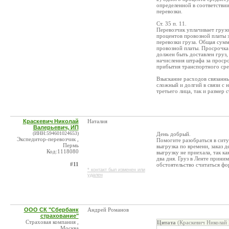
определенной в соответстви
перевозки.
Ст. 35 п. 11.
Перевозчик уплачивает грузо
процентов провозной платы 
перевозки груза. Общая сумм
провозной платы. Просрочка 
должен быть доставлен груз,
начисления штрафа за просро
прибытия транспортного сред
Взыскание расходов связанны
сложный и долгий в связи с
третьего лица, так и размер 
Краскевич Николай
Наталия
Валерьевич, ИП
(ИНН:594601024653)
День добрый.
Экспедитор-перевозчик ,
Помогите разобраться в ситу
Пермь
выгрузка по времени, заказ д
Код:1118080
выгрузку не приехала, так ка
два дня. Груз в Ленте прини
#11
обстоятельство считаться ф
* контакт был изменен или
удален
ООО СК "Сбербанк
Андрей Романов
страхование"
Страховая компания ,
Цитата
(Краскевич Николай 
Москва