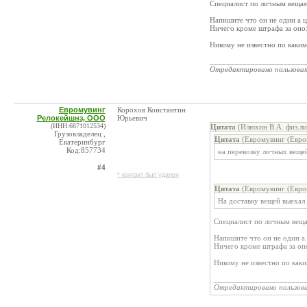
Специалист по личным веща
Напишите что он не один а ц
Ничего кроме штрафа за опоз
Никому не известно по каки
_______________________
Отредактировано пользова
Евромувинг
Корохов Константин
Релокейшнз, ООО
Юрьевич
(ИНН:6671012534)
Цитата
(Илюхин В.А. физ.ли
Грузовладелец ,
Цитата
(Евромувинг (Евро
Екатеринбург
Код:857734
на перевозку личных веще
#4
* контакт был удален
Цитата
(Евромувинг (Евро
На доставку вещей выехал
Специалист по личным вещ
Напишите что он не один а 
Ничего кроме штрафа за опо
Никому не известно по как
______________________
Отредактировано пользов