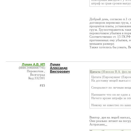
штраф за срыв сроков выгру
Добрый день, согласно п.1 с
договором перевозки груза, 
процентов платы, установлен
груза. Грузоотправитель так
перевозчиком убытков в пор
Соответственно ст. 15 ГК Р
причиненных ему убытков, е
меньшем размере.
Также хотелось бы узнать, В
Лунин А.В. ИП
Лунин
(ИНН:344600087741)
Александр
Перевозчик ,
Викторович
Цитата
(Илюхин В.А. физ.ли
Волгоград
Цитата (Евромувинг (Евром
Код:332391
На доставку вещей выехал с
#15
Специалист по личным вещ
Напишите что он не один а 
Ничего кроме штрафа за опо
Никому не известно по как
Виктор ,зря на людей наехал,,
Они реально летают на погру
Астрахани,,,