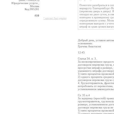
(ИНН:7709492475)
Юридические услуги ,
Помогите разобраться в си
Москва
маршруту Екатеринбург-Нов
Код:995281
(перевозка дверь в дверь).
опоздал на двое суток, в с
#10
повторно к примерному сро
* контакт был удален
определенную сумму. Можем
повторным выездом с учетом
штраф за срыв сроков выгру
Добрый день, уставом автом
основаниях:
Грачева Анастасия
12:45
Статья 34. п. 3.
За несвоевременное предост
договором перевозки груза, 
просрочки штраф в размере, 
указанного штрафа договором
1) пяти процентов провозно
2) одного процента среднес
договором перевозки груза 
4. Грузоотправитель, фрахтов
потребовать от перевозчика
установленном законодатель
Ст. 35 п.4
За задержку (простой) транс
грузоотправитель, грузополу
размере, установленном дого
договоре перевозки груза не 
1) пяти процентов провозно
2) одного процента среднес