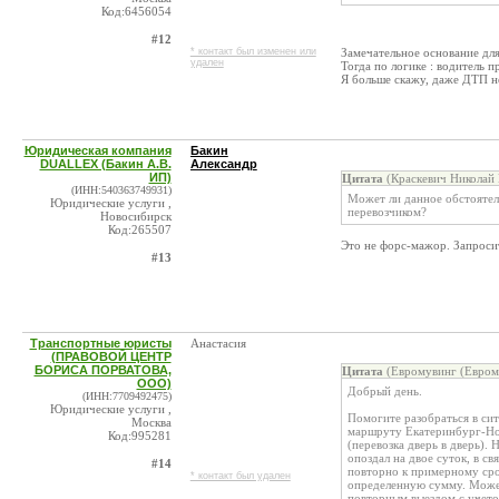
Код:6456054
#12
* контакт был изменен или
Замечательное основание дл
удален
Тогда по логике : водитель п
Я больше скажу, даже ДТП не 
Юридическая компания
Бакин
DUALLEX (Бакин А.В.
Александр
ИП)
Цитата
(Краскевич Николай 
(ИНН:540363749931)
Может ли данное обстоятел
Юридические услуги ,
перевозчиком?
Новосибирск
Код:265507
Это не форс-мажор. Запроси
#13
Транспортные юристы
Анастасия
(ПРАВОВОЙ ЦЕНТР
БОРИСА ПОРВАТОВА,
Цитата
(Евромувинг (Евром
ООО)
Добрый день.
(ИНН:7709492475)
Юридические услуги ,
Помогите разобраться в си
Москва
маршруту Екатеринбург-Нов
Код:995281
(перевозка дверь в дверь).
опоздал на двое суток, в с
#14
повторно к примерному сро
* контакт был удален
определенную сумму. Можем
повторным выездом с учетом