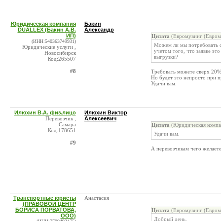
Юридическая компания
Бакин
DUALLEX (Бакин А.В.
Александр
ИП)
Цитата
(Евромувинг (Евром
(ИНН:540363749931)
Можем ли мы потребовать с
Юридические услуги ,
учетом того, что заявке эт
Новосибирск
выгрузки?
Код:265507
#8
Требовать можете сверх 20% 
Но будет это непросто при 
Удачи вам.
Илюхин В.А. физ.лицо
Илюхин Виктор
Перевозчик ,
Алексеевич
Самара
Цитата
(Юридическая компа
Код:178651
Удачи вам.
#9
А перевозчикам чего желает
Транспортные юристы
Анастасия
(ПРАВОВОЙ ЦЕНТР
БОРИСА ПОРВАТОВА,
Цитата
(Евромувинг (Евром
ООО)
Добрый день.