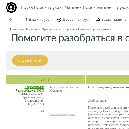
Грузы
Поиск грузов
Машины
Поиск машин
Грузо
Ваши грузы
Добавить груз
Ваши машины
Главная
>
Форумы
>
Юридические вопросы
>
Помогите разобраться...
Помогите разобраться в 
ОТВЕТИТЬ
Автор
Евромувинг
Корохов Константин
Помогите разобраться в си
Релокейшнз, ООО
Юрьевич
(ИНН:6671012534)
Грузовладелец ,
Екатеринбург
Добрый день.
Код:857734
Помогите разобраться в ситу
маршруту Екатеринбург-Ново
#1
(перевозка дверь в дверь). 
* контакт был удален
опоздал на двое суток, в св
повторно к примерному срок
определенную сумму. Можем 
повторным выездом с учетом 