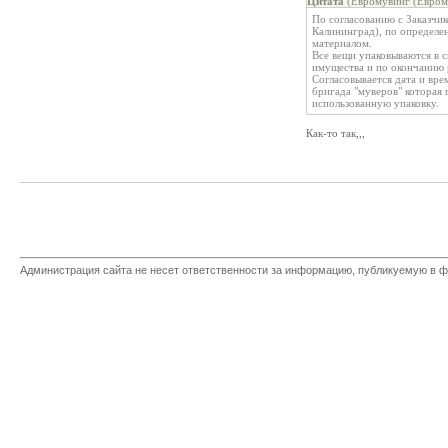
Цитата
(Евромувинг (Евром
По согласованию с Заказчик
Калининград), по определе
материалом.
Все вещи упаковываются в с
имущества и по окончанию р
Согласовывается дата и вре
бригада "муверов" которая 
использованную упаковку.
Как-то так,,,
Администрация сайта не несет ответственности за информацию, публикуемую в ф