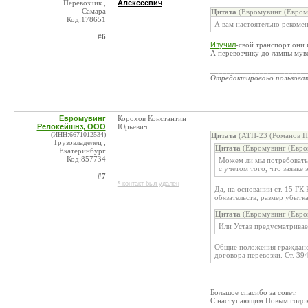
Перевозчик ,
Алексеевич
Самара
Цитата
(Евромувинг (Евром
Код:178651
А вам настоятельно рекомен
#6
Изучил
-свой транспорт они 
А перевозчику до лампы мув
_______________________
Отредактировано пользова
Евромувинг
Корохов Константин
Релокейшнз, ООО
Юрьевич
(ИНН:6671012534)
Цитата
(АТП-23 (Романов П.
Грузовладелец ,
Цитата
(Евромувинг (Евро
Екатеринбург
Код:857734
Можем ли мы потребовать
с учетом того, что заявке
#7
* контакт был удален
Да, на основании ст. 15 Г
обязательств, размер убытка
Цитата
(Евромувинг (Евро
Или Устав предусматривае
Общие положения гражданск
договора перевозки. Ст. 39
Большое спасибо за совет.
С наступающим Новым годом