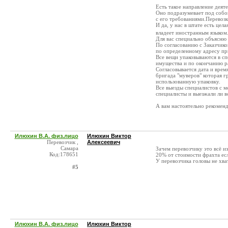
Есть такое направление деят
Оно подразумевает под собой
с его требованиями.Перевозк
И да, у нас в штате есть цел
владеет иностранным языком
Для вас специально объясню
По согласованию с Заказчико
по определенному адресу пр
Все вещи упаковываются в сп
имущества и по окончанию ра
Согласовывается дата и время
бригада "муверов" которая г
использованную упаковку.
Все выезды специалистов с м
специалисты и выезжали ли 
А вам настоятельно рекоменд
Илюхин В.А. физ.лицо
Илюхин Виктор
Перевозчик ,
Алексеевич
Самара
Зачем перевозчику это всё и
Код:178651
20% от стоимости фрахта ес
У перевозчика головы не хва
#5
Илюхин В.А. физ.лицо
Илюхин Виктор