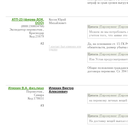
штраф за срыв сроков выгруз
АТП-23 (фирма ДОК,
Косов Юрий
ООО)
Михайлович
(ИНН:2308034768)
Цитата
(Евромувинг (Евром
Экспедитор-перевозчик ,
Можем ли мы потребовать с
Краснодар
учетом того, что заявке эт
Код:21679
#2
Да, на основании ст. 15 ГК
* контакт был изменен или
обязательств, размер убытка 
удален
Цитата
(Евромувинг (Евром
Или Устав предусматривает 
Общие положения гражданско
договора перевозки. Ст. 394
Илюхин В.А. физ.лицо
Илюхин Виктор
Перевозчик ,
Алексеевич
Самара
Цитата
(Евромувинг (Евром
Код:178651
на перевозку личных вещей
#3
Цитата
(Евромувинг (Евром
На доставку вещей выехал с