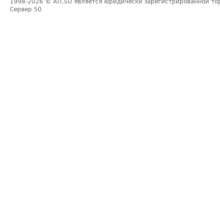
1998-2026
© ATI.SU является юридически зарегистрированной то
Сервер
50