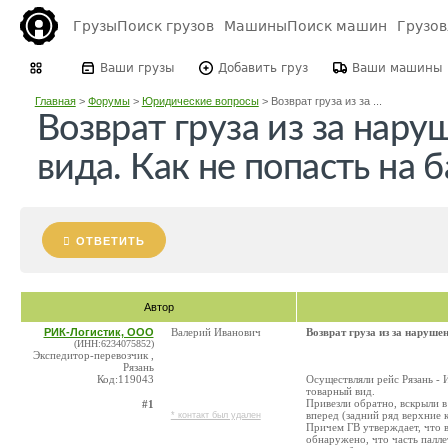
Грузы
Поиск грузов
Машины
Поиск машин
Грузо
Ваши грузы
Добавить груз
Ваши машины
Главная
>
Форумы
>
Юридические вопросы
>
Возврат груза из за ...
Возврат груза из за нару
вида. Как не попасть на 
ОТВЕТИТЬ
Автор
РИК-Логистик, ООО
Валерий Иванович
Возврат груза из за наруше
(ИНН:6234075852)
Экспедитор-перевозчик ,
Рязань
Код:119043
Осуществляли рейс Рязань - И
товарный вид.
Привезли обратно, вскрыли в
#1
вперед (задний ряд верхние
* контакт был удален
Причем ГВ утверждает, что в
обнаружено, что часть палле