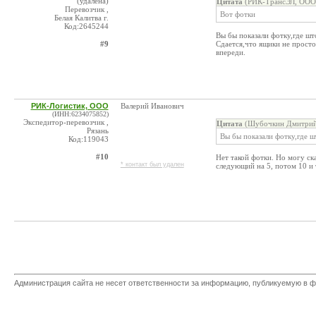
(удалена)
Цитата
(РИК-ТрансЭЛ, ООО 
Перевозчик ,
Вот фотки
Белая Калитва г.
Код:2645244
Вы бы показали фотку,где ш
#9
Сдается,что ящики не просто
впереди.
РИК-Логистик, ООО
Валерий Иванович
(ИНН:6234075852)
Экспедитор-перевозчик ,
Цитата
(Шубочкин Дмитрий 
Рязань
Вы бы показали фотку,где 
Код:119043
#10
Нет такой фотки. Но могу ска
* контакт был удален
следующий на 5, потом 10 и 
Администрация сайта не несет ответственности за информацию, публикуемую в ф