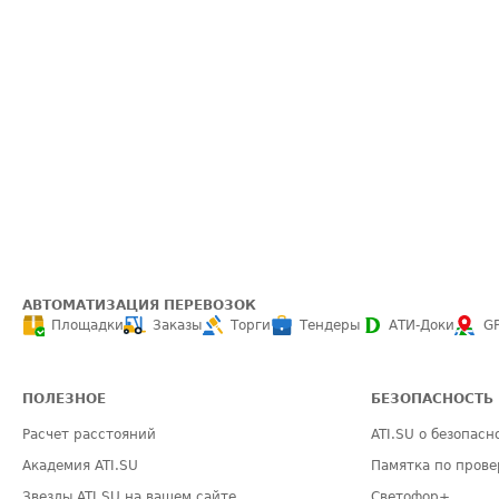
АВТОМАТИЗАЦИЯ ПЕРЕВОЗОК
Площадки
Заказы
Торги
Тендеры
АТИ-Доки
G
ПОЛЕЗНОЕ
БЕЗОПАСНОСТЬ
Расчет расстояний
ATI.SU о безопасн
Академия ATI.SU
Памятка по прове
Звезды ATI.SU на вашем сайте
Светофор+