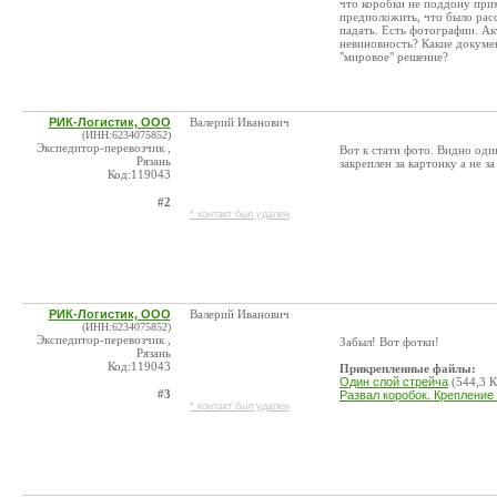
что коробки не поддону при
предположить, что было рас
падать. Есть фотографии. Ак
невиновность? Какие докуме
"мировое" решение?
РИК-Логистик, ООО
Валерий Иванович
(ИНН:6234075852)
Экспедитор-перевозчик ,
Вот к стати фото. Видно оди
Рязань
закреплен за картонку а не з
Код:119043
#2
* контакт был удален
РИК-Логистик, ООО
Валерий Иванович
(ИНН:6234075852)
Экспедитор-перевозчик ,
Забыл! Вот фотки!
Рязань
Код:119043
Прикрепленные файлы:
Один слой стрейча
(544,3 К
#3
Развал коробок. Крепление 
* контакт был удален