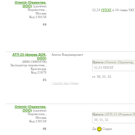
Orientir (Ориентир,
ООО)
(удалена)
Перевозчик ,
52,53
ППГАТ
и 10 главы УАТ
Москва
Код:130158
#4
АТП-23 (фирма ДОК,
Антон Владимирович
ООО)
(ИНН:2308034768)
Цитата
(Orientir (Ориентир
Экспедитор-перевозчик ,
52,53 ППГАТ
Краснодар
Код:21679
ст. 50, 51, 52.
#5
* контакт был удален
Orientir (Ориентир,
ООО)
(удалена)
Перевозчик ,
Цитата
(АТП-23 (Романов П.
Москва
50, 51, 52
Код:130158
#6
Да
Сорри.