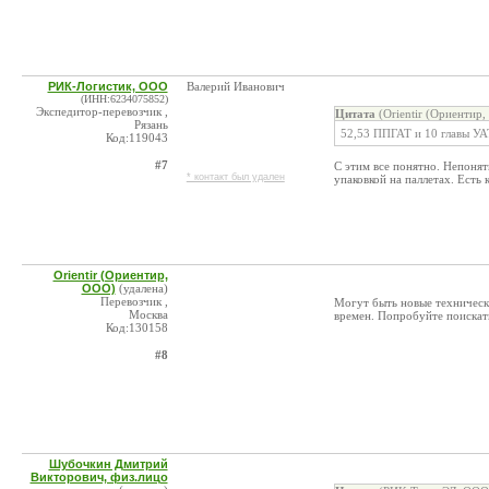
РИК-Логистик, ООО
Валерий Иванович
(ИНН:6234075852)
Экспедитор-перевозчик ,
Цитата
(Orientir (Ориентир
Рязань
52,53 ППГАТ и 10 главы УА
Код:119043
#7
С этим все понятно. Непонят
* контакт был удален
упаковкой на паллетах. Есть 
Orientir (Ориентир,
ООО)
(удалена)
Перевозчик ,
Могут быть новые техническ
Москва
времен. Попробуйте поискат
Код:130158
#8
Шубочкин Дмитрий
Викторович, физ.лицо