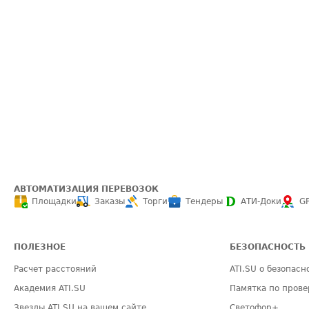
АВТОМАТИЗАЦИЯ ПЕРЕВОЗОК
Площадки
Заказы
Торги
Тендеры
АТИ-Доки
G
ПОЛЕЗНОЕ
БЕЗОПАСНОСТЬ
Расчет расстояний
ATI.SU о безопасн
Академия ATI.SU
Памятка по прове
Звезды ATI.SU на вашем сайте
Светофор+