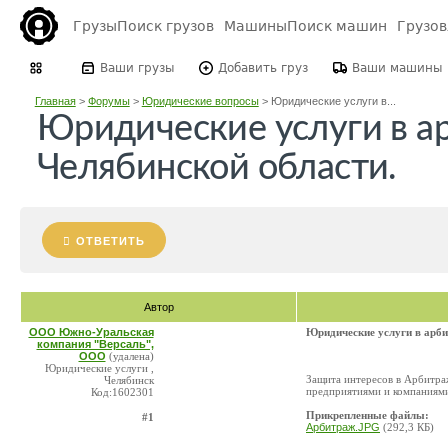
Грузы
Поиск грузов
Машины
Поиск машин
Грузо
Ваши грузы
Добавить груз
Ваши машины
Главная
>
Форумы
>
Юридические вопросы
>
Юридические услуги в...
Юридические услуги в а
Челябинской области.
ОТВЕТИТЬ
Автор
ООО Южно-Уральская
Юридические услуги в арби
компания "Версаль",
ООО
(удалена)
Юридические услуги ,
Защита интересов в Арбитра
Челябинск
предприятиями и компаниями
Код:1602301
Прикрепленные файлы:
#1
Арбитраж.JPG
(292,3 КБ)