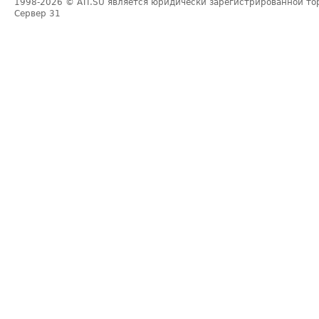
1998-2026
© ATI.SU является юридически зарегистрированной то
Сервер
31