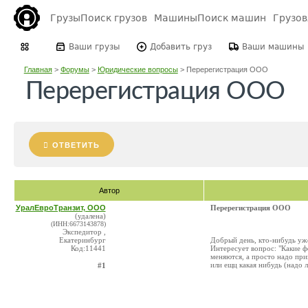
Грузы
Поиск грузов
Машины
Поиск машин
Грузо
Ваши грузы
Добавить груз
Ваши машины
Главная
>
Форумы
>
Юридические вопросы
>
Перерегистрация ООО
Перерегистрация ООО
ОТВЕТИТЬ
Автор
УралЕвроТранзит, ООО
Перерегистрация ООО
(удалена)
(ИНН:6673143878)
Экспедитор ,
Екатеринбург
Добрый день, кто-нибудь уже
Код:11441
Интересует вопрос: "Какие 
меняются, а просто надо при
или ещц какая нибудь (надо 
#1