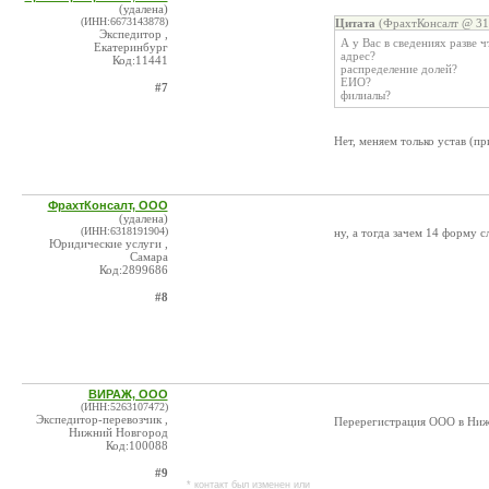
(удалена)
(ИНН:6673143878)
Цитата
(ФрахтКонсалт @ 31.
Экспедитор ,
А у Вас в сведениях разве 
Екатеринбург
адрес?
Код:11441
распределение долей?
ЕИО?
#7
филиалы?
Нет, меняем только устав (пр
ФрахтКонсалт, ООО
(удалена)
(ИНН:6318191904)
ну, а тогда зачем 14 форму с
Юридические услуги ,
Самара
Код:2899686
#8
ВИРАЖ, ООО
(ИНН:5263107472)
Экспедитор-перевозчик ,
Перерегистрация ООО в Ниж
Нижний Новгород
Код:100088
#9
* контакт был изменен или