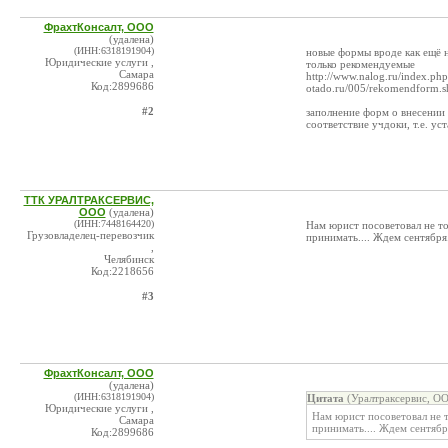
ФрахтКонсалт, ООО
(удалена)
(ИНН:6318191904)
новые формы вроде как ещё 
Юридические услуги ,
только рекомендуемые
Самара
http://www.nalog.ru/index.ph
Код:2899686
otado.ru/005/rekomendform.s
#2
заполнение форм о внесении 
соответствие учдоки, т.е. уст
ТТК УРАЛТРАКСЕРВИС,
ООО
(удалена)
(ИНН:7448164420)
Нам юрист посоветовал не тор
Грузовладелец-перевозчик
принимать.... Ждем сентября.
,
Челябинск
Код:2218656
#3
ФрахтКонсалт, ООО
(удалена)
(ИНН:6318191904)
Цитата
(Уралтраксервис, ОО
Юридические услуги ,
Нам юрист посоветовал не то
Самара
принимать.... Ждем сентября
Код:2899686