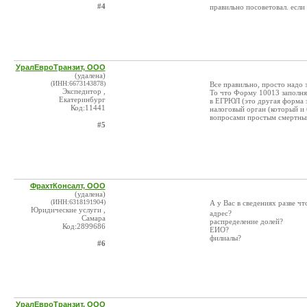
#4
правильно посоветовал. если
УралЕвроТранзит, ООО
(удалена)
(ИНН:6673143878)
Все правильно, просто надо 
Экспедитор ,
То что Форму 10013 заполнят
Екатеринбург
в ЕГРЮЛ (это другая форма за
Код:11441
налоговый орган (который и 
вопросами простым смертны
#5
ФрахтКонсалт, ООО
(удалена)
(ИНН:6318191904)
А у Вас в сведениях разве ч
Юридические услуги ,
адрес?
Самара
распределение долей?
Код:2899686
ЕИО?
филиалы?
#6
УралЕвроТранзит, ООО