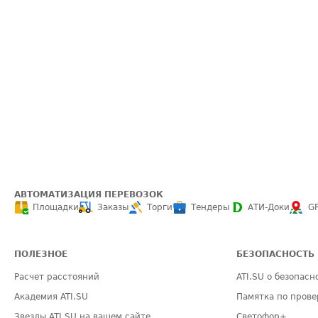
АВТОМАТИЗАЦИЯ ПЕРЕВОЗОК
Площадки
Заказы
Торги
Тендеры
АТИ-Доки
G
ПОЛЕЗНОЕ
БЕЗОПАСНОСТЬ
Расчет расстояний
ATI.SU о безопасн
Академия ATI.SU
Памятка по прове
Звезды ATI.SU на вашем сайте
Светофор+