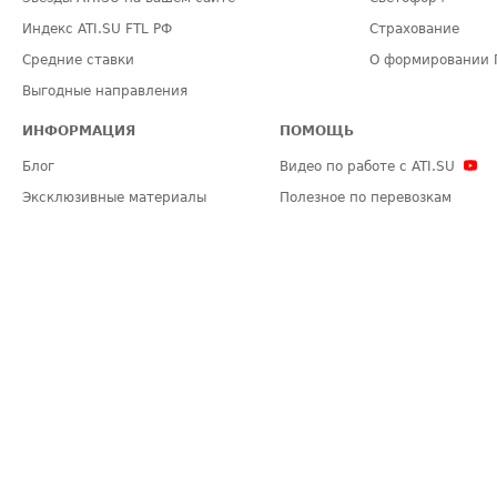
Индекс ATI.SU FTL РФ
Страхование
Средние ставки
О формировании 
Выгодные направления
ИНФОРМАЦИЯ
ПОМОЩЬ
Блог
Видео по работе с ATI.SU
Эксклюзивные материалы
Полезное по перевозкам
Политика конфиденциальности
Часто задаваемые вопросы (FA
Общие положения
Техническая информация
Карта сайта
ЗАДАТЬ ВОПРОС