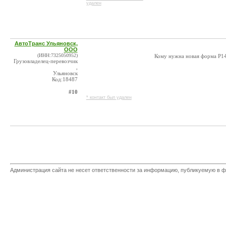
удален
АвтоТранс Ульяновск,
ООО
(ИНН:7325050952)
Кому нужна новая форма Р14
Грузовладелец-перевозчик
,
Ульяновск
Код:18487
#10
* контакт был удален
Администрация сайта не несет ответственности за информацию, публикуемую в ф