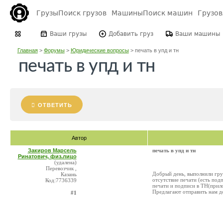
Грузы
Поиск грузов
Машины
Поиск машин
Грузо
Ваши грузы
Добавить груз
Ваши машины
Главная
>
Форумы
>
Юридические вопросы
>
печать в упд и тн
печать в упд и тн
ОТВЕТИТЬ
Автор
Закиров Марсель
печать в упд и тн
Ринатович, физ.лицо
(удалена)
Перевозчик ,
Добрый день, выполнили гру
Казань
отсутствие печати (есть под
Код:7736339
печати и подписи в ТН(прило
Предлагают отправить нам д
#1