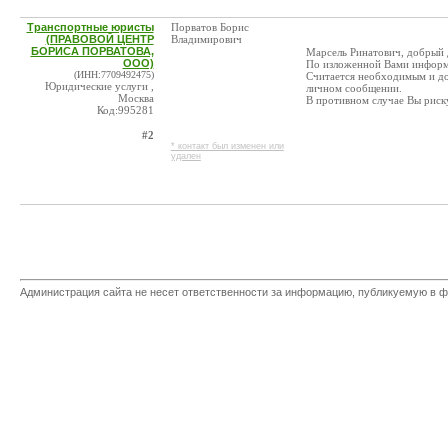
Транспортные юристы
Порватов Борис
(ПРАВОВОЙ ЦЕНТР
Владимирович
БОРИСА ПОРВАТОВА,
Марсель Ринатович, добрый 
ООО)
По изложенной Вами информа
(ИНН:7709492475)
Считается необходимым и до
Юридические услуги ,
личном сообщении.
Москва
В противном случае Вы риску
Код:995281
#2
* контакт был изменен или
удален
Администрация сайта не несет ответственности за информацию, публикуемую в ф