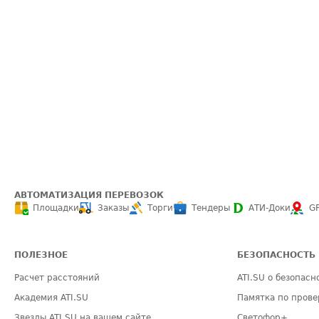
АВТОМАТИЗАЦИЯ ПЕРЕВОЗОК
Площадки
Заказы
Торги
Тендеры
АТИ-Доки
G
ПОЛЕЗНОЕ
БЕЗОПАСНОСТЬ
Расчет расстояний
ATI.SU о безопасн
Академия ATI.SU
Памятка по прове
Звезды ATI.SU на вашем сайте
Светофор+