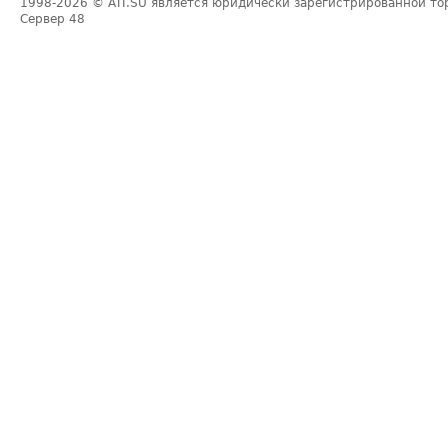
1998-2026
© ATI.SU является юридически зарегистрированной то
Сервер
48