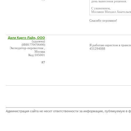
день вынесения решения.
С уважением,
Москвин Михаил Анатолье
Спасибо огромное!
Дали Карго Лайн, ООО
(удалена)
(ИНН:7704706490)
Я работаю юристом в транспо
Экспедитор-перевозчик ,
451294088
Москва
Код:105001
#7
Администрация сайта не несет ответственности за информацию, публикуемую в ф