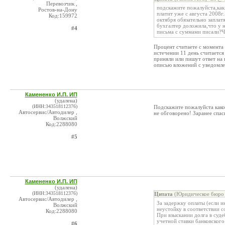
Перевозчик ,
подскажите пожалуйста,как
Ростов-на-Дону
платит уже с августа 2008г
Код:159972
октября обязательно заплат
бухгалтер доложила,что у н
#4
письма с суммами писали?Чт
Процент считаете с момента 
истечении 11 день считается
приняли или пишут ответ на н
описью вложений с уведомлен
Камененко И.П. ИП
(удалена)
(ИНН:343518112376)
Подскажите пожалуйста какой
Автосервис/Автодилер ,
не обговорено! Заранее спас
Волжский
Код:2288080
#5
Камененко И.П. ИП
(удалена)
(ИНН:343518112376)
Цитата
(Юридическое бюро
Автосервис/Автодилер ,
За задержку оплаты (если и
Волжский
неустойку в соответствии с
Код:2288080
При взыскании долга в суде
учетной ставки банковского
#6