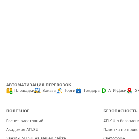
АВТОМАТИЗАЦИЯ ПЕРЕВОЗОК
Площадки
Заказы
Торги
Тендеры
АТИ-Доки
G
ПОЛЕЗНОЕ
БЕЗОПАСНОСТЬ
Расчет расстояний
ATI.SU о безопасн
Академия ATI.SU
Памятка по прове
Звезды ATI.SU на вашем сайте
Светофор+