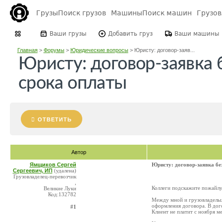
Грузы
Поиск грузов
Машины
Поиск машин
Грузо
Ваши грузы
Добавить груз
Ваши машины
Главная
>
Форумы
>
Юридические вопросы
>
Юристу: договор-заяв...
Юристу: договор-заявка 
срока оплаты
ОТВЕТИТЬ
Автор
Ямщиков Сергей
Юристу: договор-заявка бе
Сергеевич, ИП
(удалена)
Грузовладелец-перевозчик
,
Коллеги подскажите пожайлу
Великие Луки
Код:132782
Между мной и грузовладельце
оформления договора. В догов
#1
Клиент не платит с ноября м