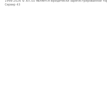
1998-2026
© ATI.SU является юридически зарегистрированной то
Сервер
43