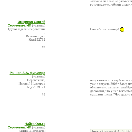
Указаны ли в законе разъясн
грузовладелец обязан оплати
Ямщиков Сергей
Сергеевич, ИП
(удалена)
Грузовладелец-перевозчик
Спасибо за помощь!
,
Великие Луки
Код:132782
#2
Раннев А.А. физ.лицо
(удалена)
Перевозчик ,
подскажите пожалуйста,как 
Нижний Новгород
уже с августа 2008г.Заверяю
Код:2079121
обязательно заплатят,увы!Др
доложила,что у нее в компью
#3
суммами писали?Что делать 
Чайка Ольга
Сергеевна, ИП
(удалена)
(ИНН:616130862086)
Цитата
(Раннев А.А., ЧП @ 