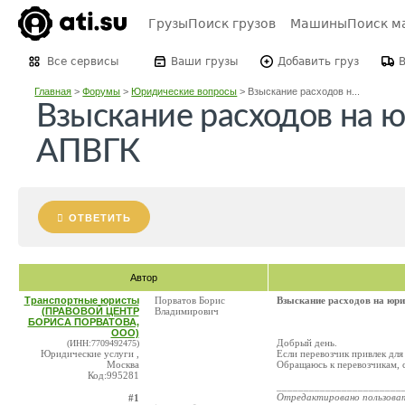
Грузы
Поиск грузов
Машины
Поиск м
Все сервисы
Ваши грузы
Добавить груз
Главная
>
Форумы
>
Юридические вопросы
>
Взыскание расходов н...
Взыскание расходов на 
АПВГК
ОТВЕТИТЬ
Автор
Транспортные юристы
Порватов Борис
Взыскание расходов на юр
(ПРАВОВОЙ ЦЕНТР
Владимирович
БОРИСА ПОРВАТОВА,
ООО)
Добрый день.
(ИНН:7709492475)
Юридические услуги ,
Если перевозчик привлек дл
Москва
Обращаюсь к перевозчикам, 
Код:995281
_______________________
Отредактировано пользова
#1