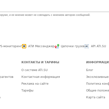
оруме, и ее мнение может не совпадать с мнением авторов сообщений.
PS-мониторинг
АТИ Мессенджер
Цепочки грузов
API ATI.SU
КОНТАКТЫ И ТАРИФЫ
ИНФОРМАЦИ
О системе ATI.SU
Блог
рагентов
Контактная информация
Эксклюзивные
Реклама на сайте
Политика кон
Тарифы
Общие полож
а
Карта сайта