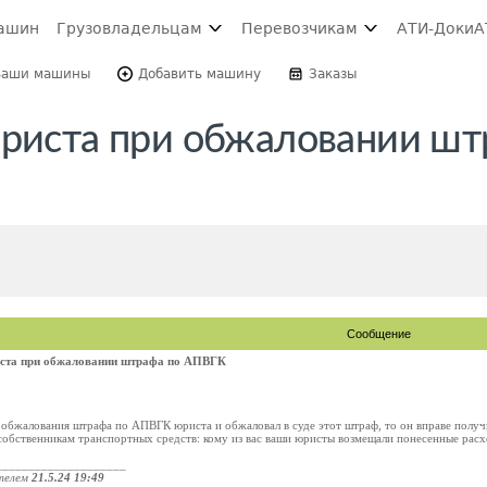
ашин
Грузовладельцам
Перевозчикам
АТИ-Доки
А
Ваши машины
Добавить машину
Заказы
юриста при обжаловании шт
Сообщение
иста при обжаловании штрафа по АПВГК
я обжалования штрафа по АПВГК юриста и обжаловал в суде этот штраф, то он вправе полу
собственникам транспортных средств: кому из вас ваши юристы возмещали понесенные ра
____________________
телем
21.5.24 19:49