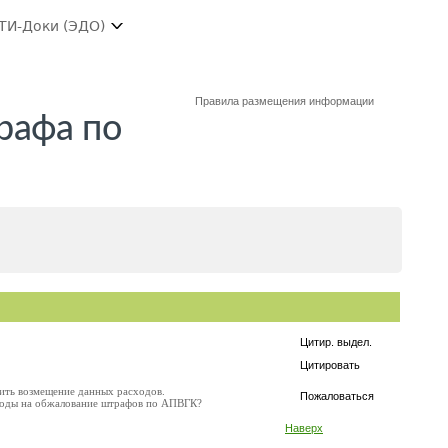
ТИ-Доки (ЭДО)
Правила размещения информации
рафа по
Цитир. выдел.
Цитировать
чить возмещение данных расходов.
Пожаловаться
сходы на обжалование штрафов по АПВГК?
Наверх