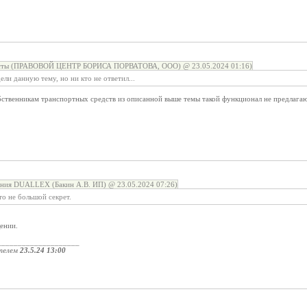
сты (ПРАВОВОЙ ЦЕНТР БОРИСА ПОРВАТОВА, ООО) @ 23.05.2024 01:16)
ли данную тему, но ни кто не ответил...
ственникам транспортных средств из описанной выше темы такой функционал не предлагают.
ния DUALLEX (Бакин А.В. ИП) @ 23.05.2024 07:26)
то не большой секрет.
ении.
____________________
телем
23.5.24 13:00