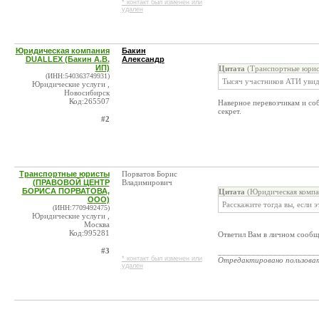
* контакт был изменен или
удален
Юридическая компания
Бакин
DUALLEX (Бакин А.В.
Александр
ИП)
Цитата
(Транспортные юри
(ИНН:540363749931)
Тысяч участников АТИ увиде
Юридические услуги ,
Новосибирск
Код:265507
Наверное перевозчикам и соб
секрет.
#2
Транспортные юристы
Порватов Борис
(ПРАВОВОЙ ЦЕНТР
Владимирович
БОРИСА ПОРВАТОВА,
Цитата
(Юридическая компа
ООО)
Расскажите тогда вы, если э
(ИНН:7709492475)
Юридические услуги ,
Москва
Код:995281
Ответил Вам в личном сообщ
#3
_______________________
* контакт был изменен или
Отредактировано пользова
удален