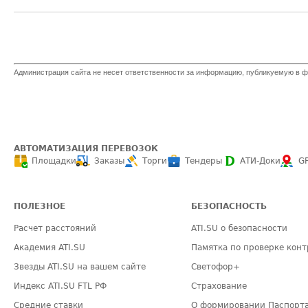
Администрация сайта не несет ответственности за информацию, публикуемую в ф
АВТОМАТИЗАЦИЯ ПЕРЕВОЗОК
Площадки
Заказы
Торги
Тендеры
АТИ-Доки
G
ПОЛЕЗНОЕ
БЕЗОПАСНОСТЬ
Расчет расстояний
ATI.SU о безопасности
Академия ATI.SU
Памятка по проверке конт
Звезды ATI.SU на вашем сайте
Светофор+
Индекс ATI.SU FTL РФ
Страхование
Средние ставки
О формировании Паспорт