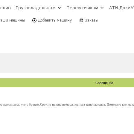
ашин
Грузовладельцам
Перевозчикам
АТИ-Доки
А
Ваши машины
Добавить машину
Заказы
Сообщение
ре выяснилось что с браком.Срочно нужна помощь юриста-консультанта. Помогите кто може