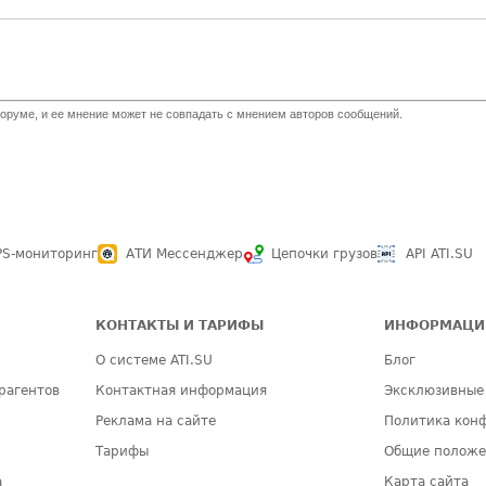
оруме, и ее мнение может не совпадать с мнением авторов сообщений.
PS-мониторинг
АТИ Мессенджер
Цепочки грузов
API ATI.SU
КОНТАКТЫ И ТАРИФЫ
ИНФОРМАЦИ
О системе ATI.SU
Блог
рагентов
Контактная информация
Эксклюзивные
Реклама на сайте
Политика кон
Тарифы
Общие полож
а
Карта сайта