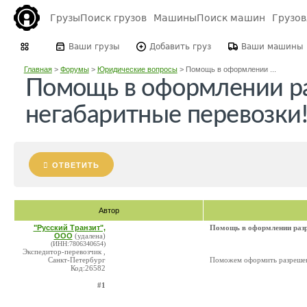
Грузы
Поиск грузов
Машины
Поиск машин
Грузо
Ваши грузы
Добавить груз
Ваши машины
Главная
>
Форумы
>
Юридические вопросы
>
Помощь в оформлении ...
Помощь в оформлении р
негабаритные перевозки
ОТВЕТИТЬ
Автор
"Русский Транзит",
Помощь в оформлении разр
ООО
(удалена)
(ИНН:7806340654)
Экспедитор-перевозчик ,
Санкт-Петербург
Поможем оформить разрешени
Код:26582
#1