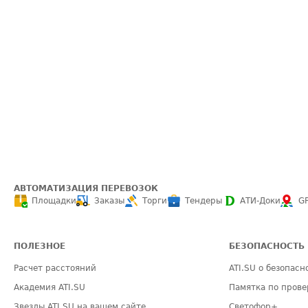
АВТОМАТИЗАЦИЯ ПЕРЕВОЗОК
Площадки
Заказы
Торги
Тендеры
АТИ-Доки
G
ПОЛЕЗНОЕ
БЕЗОПАСНОСТЬ
Расчет расстояний
ATI.SU о безопасн
Академия ATI.SU
Памятка по прове
Звезды ATI.SU на вашем сайте
Светофор+