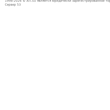
1998-2026
© ATI.SU является юридически зарегистрированной то
Сервер
53