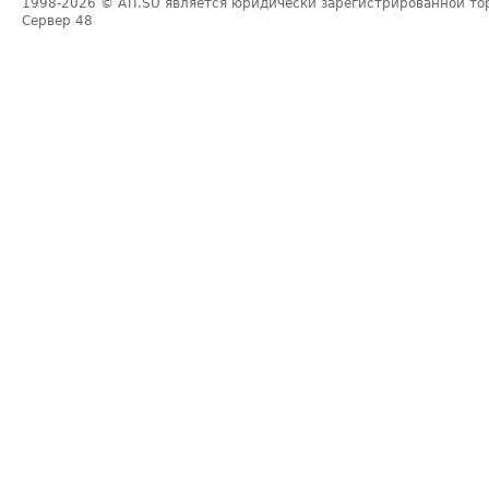
1998-2026
© ATI.SU является юридически зарегистрированной то
Сервер
48