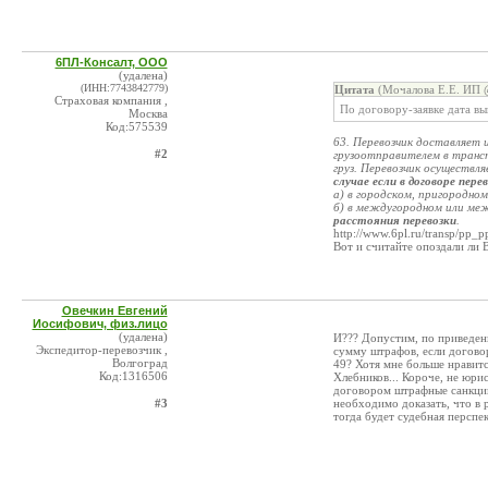
6ПЛ-Консалт, ООО
(удалена)
(ИНН:7743842779)
Цитата
(Мочалова Е.Е. ИП @
Страховая компания ,
По договору-заявке дата вы
Москва
Код:575539
63. Перевозчик доставляет и
#2
грузоотправителем в трансп
груз. Перевозчик осуществля
случае если в договоре пер
а) в городском, пригородном
б) в междугородном или ме
расстояния перевозки
.
http://www.6pl.ru/transp/pp_
Вот и считайте опоздали ли В
Овечкин Евгений
Иосифович, физ.лицо
(удалена)
И??? Допустим, по приведенн
Экспедитор-перевозчик ,
сумму штрафов, если договор
Волгоград
49? Хотя мне больше нравитс
Код:1316506
Хлебников... Короче, не юри
договором штрафные санкции
#3
необходимо доказать, что в
тогда будет судебная перспек