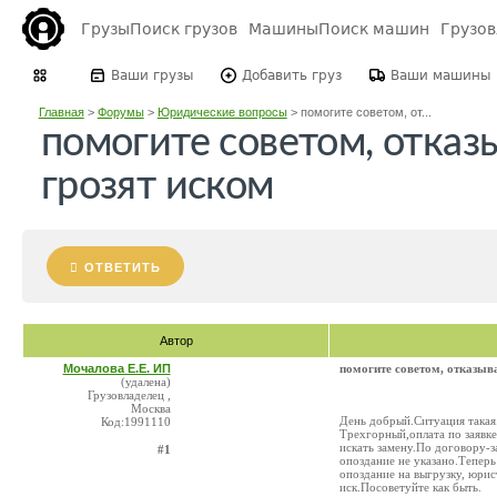
Грузы
Поиск грузов
Машины
Поиск машин
Грузо
Ваши грузы
Добавить груз
Ваши машины
Главная
>
Форумы
>
Юридические вопросы
>
помогите советом, от...
помогите советом, отказ
грозят иском
ОТВЕТИТЬ
Автор
Мочалова Е.Е. ИП
помогите советом, отказыв
(удалена)
Грузовладелец ,
Москва
День добрый.Ситуация такая
Код:1991110
Трехгорный,оплата по заявке
искать замену.По договору-з
#1
опоздание не указано.Теперь
опоздание на выгрузку, юрис
иск.Посоветуйте как быть.