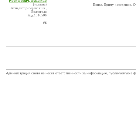
Иосифович, физ.лицо
(удалена)
Понял. Приму к сведению. От
Экспедитор-перевозчик ,
Волгоград
Код:1316506
#6
Администрация сайта не несет ответственности за информацию, публикуемую в ф