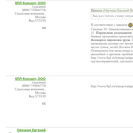
6ПЛ-Консалт, ООО
(удалена)
(ИНН:7743842779)
Цитата
(Овечкин Евгений Ио
Страховая компания ,
Как рассчитать сумму штра
Москва
Код:575539
В соответствии с законом
#4
Статья 34. Ответственност
11.
Перевозчик уплачивает
девяти процентов провозно
договором перевозки груза.
О
превышать размер его прово
часов суток, когда должен б
Основанием для начисления
накладной о времени прибыт
http://www.6pl.ru/transp/uat
грузоотправителей, грузопол
6ПЛ-Консалт, ООО
(удалена)
(ИНН:7743842779)
http://www.6pl.ru/transp/uatig
Страховая компания ,
Москва
Код:575539
#5
Овечкин Евгений