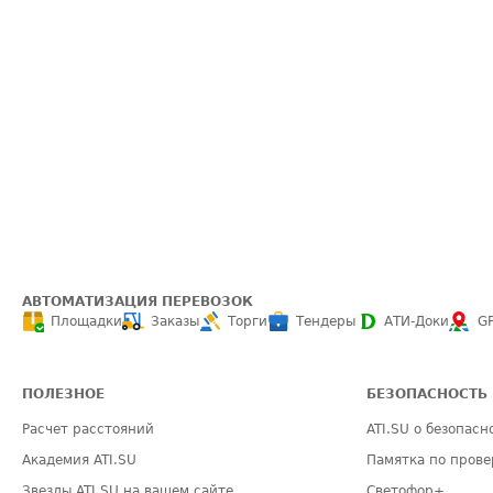
АВТОМАТИЗАЦИЯ ПЕРЕВОЗОК
Площадки
Заказы
Торги
Тендеры
АТИ-Доки
G
ПОЛЕЗНОЕ
БЕЗОПАСНОСТЬ
Расчет расстояний
ATI.SU о безопасн
Академия ATI.SU
Памятка по прове
Звезды ATI.SU на вашем сайте
Светофор+