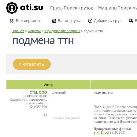
Грузы
Поиск грузов
Машины
Поиск м
Все сервисы
Ваши грузы
Добавить груз
Главная
>
Форумы
>
Юридические вопросы
>
подмена ттн
подмена ттн
ОТВЕТИТЬ
Автор
СТМ, ООО
Дмитрий
подмена ттн
(ИНН:6679110501)
Экспедитор-перевозчик ,
Екатеринбург
Код:359806
Добрый день! Прошу помощи! 
пути подменил клиент для то
пометкой о принятии груза и
#1
клиента). Также в ттн указан
* контакт был удален
принятии груза в Десногорск
Прикрепленные файлы:
ттн (1).pdf
(1103205)