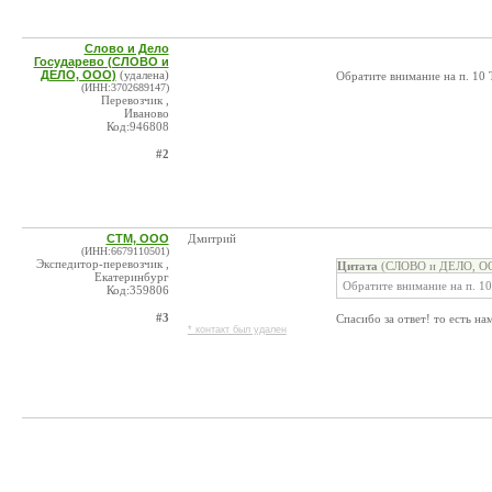
Слово и Дело
Государево (СЛОВО и
ДЕЛО, ООО)
(удалена)
Обратите внимание на п. 10
(ИНН:3702689147)
Перевозчик ,
Иваново
Код:946808
#2
СТМ, ООО
Дмитрий
(ИНН:6679110501)
Экспедитор-перевозчик ,
Цитата
(СЛОВО и ДЕЛО, ОО
Екатеринбург
Обратите внимание на п. 1
Код:359806
#3
Спасибо за ответ! то есть нам
* контакт был удален