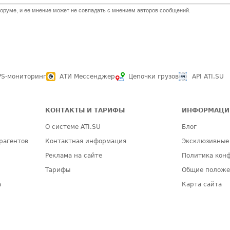
оруме, и ее мнение может не совпадать с мнением авторов сообщений.
PS-мониторинг
АТИ Мессенджер
Цепочки грузов
API ATI.SU
КОНТАКТЫ И ТАРИФЫ
ИНФОРМАЦИ
О системе ATI.SU
Блог
рагентов
Контактная информация
Эксклюзивные
Реклама на сайте
Политика кон
Тарифы
Общие полож
а
Карта сайта