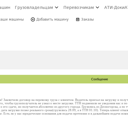
ашин
Грузовладельцам
Перевозчикам
АТИ-Доки
А
Ваши машины
Добавить машину
Заказы
Сообщение
Заключили договор на перевозку груза с клиентом. Водитель приехал на загрузку и получ
го, чтобы грузополучатель не узнал о месте загрузки. ТТН подменили не уведомив нас и по
 о его сдаче, но получается абсолютно из другого города. Грузились из Десногорска, а по
а дата загрузки позже реального срока(грузились 28.09, а в ТТН 01.10). Теперь клиент отка
е. Есть ли у нас юридические основания для подачи претензии и в дальнейшем подачи иско