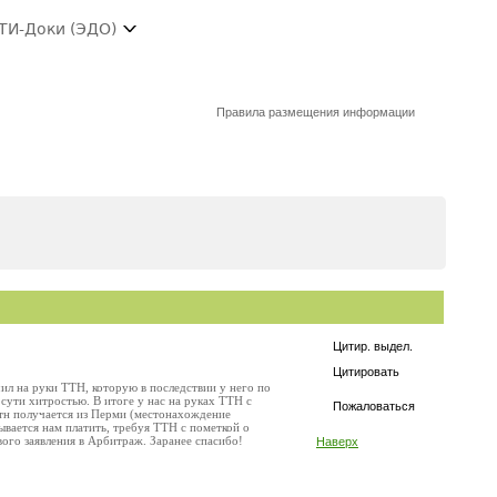
ТИ-Доки (ЭДО)
Правила размещения информации
Цитир. выдел.
Цитировать
ил на руки ТТН, которую в последствии у него по
 сути хитростью. В итоге у нас на руках ТТН с
Пожаловаться
 ттн получается из Перми (местонахождение
зывается нам платить, требуя ТТН с пометкой о
вого заявления в Арбитраж. Заранее спасибо!
Наверх