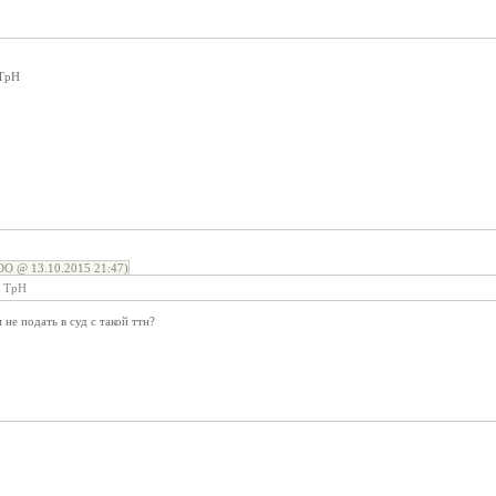
 ТрН
О @ 13.10.2015 21:47)
0 ТрН
 не подать в суд с такой ттн?