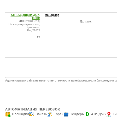
АТП-23 (фирма ДОК,
Менеджер
ООО)
(ИНН:2308034768)
Да, надо.
Экспедитор-перевозчик ,
Краснодар
Код:21679
#2
Администрация сайта не несет ответственности за информацию, публикуемую в ф
АВТОМАТИЗАЦИЯ ПЕРЕВОЗОК
Площадки
Заказы
Торги
Тендеры
АТИ-Доки
G