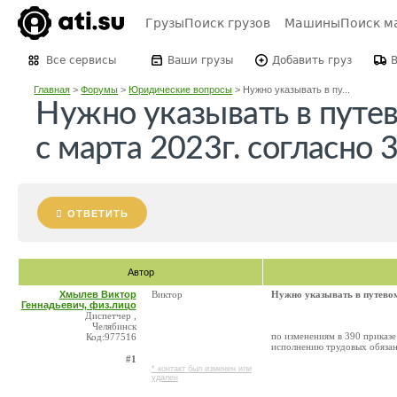
Грузы
Поиск грузов
Машины
Поиск м
Все сервисы
Ваши грузы
Добавить груз
Главная
>
Форумы
>
Юридические вопросы
>
Нужно указывать в пу...
Нужно указывать в путе
с марта 2023г. согласно
ОТВЕТИТЬ
Автор
Хмылев Виктор
Виктор
Нужно указывать в путевом
Геннадьевич, физ.лицо
Диспетчер ,
Челябинск
по изменениям в 390 приказ
Код:977516
исполнению трудовых обяза
#1
* контакт был изменен или
удален