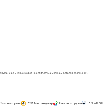
оруме, и ее мнение может не совпадать с мнением авторов сообщений.
PS-мониторинг
АТИ Мессенджер
Цепочки грузов
API ATI.SU