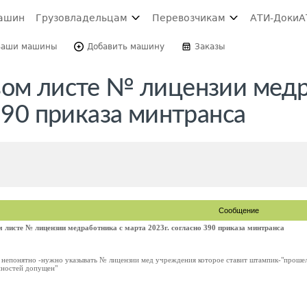
ашин
Грузовладельцам
Перевозчикам
АТИ-Доки
А
Ваши машины
Добавить машину
Заказы
вом листе № лицензии мед
 390 приказа минтранса
Сообщение
 листе № лицензии медработника с марта 2023г. согласно 390 приказа минтранса
е непонятно -нужно указывать № лицензии мед учреждения которое ставит штампик-"проше
нностей допущен"