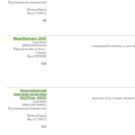
Грузовладелец-перевозчик
,
Новосибирск
Код:1710622
#9
ФрахтКонсалт, ООО
(удалена)
(ИНН:6318191904)
в накладной отметка о дате в
Юридические услуги ,
Самара
Код:2899686
#10
Новосибирская
торговая логистика
(НСКТорг, ООО)
конечно есть, только перевоз
(удалена)
(ИНН:5401384931)
Грузовладелец-перевозчик
,
Новосибирск
Код:1710622
#11