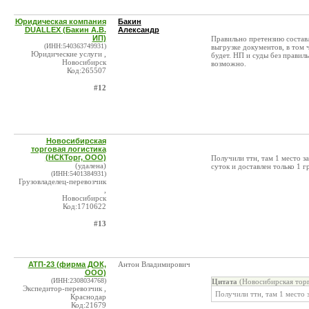
Юридическая компания
Бакин
DUALLEX (Бакин А.В.
Александр
ИП)
Правильно претензию составл
(ИНН:540363749931)
выгрузке документов, в том 
Юридические услуги ,
будет. НП и суды без прави
Новосибирск
возможно.
Код:265507
#12
Новосибирская
торговая логистика
(НСКТорг, ООО)
Получили ттн, там 1 место за
(удалена)
суток и доставлен только 1 г
(ИНН:5401384931)
Грузовладелец-перевозчик
,
Новосибирск
Код:1710622
#13
АТП-23 (фирма ДОК,
Антон Владимирович
ООО)
(ИНН:2308034768)
Цитата
(Новосибирская торг
Экспедитор-перевозчик ,
Получили ттн, там 1 место 
Краснодар
Код:21679