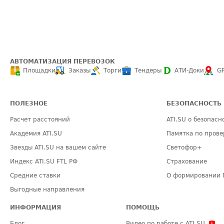
АВТОМАТИЗАЦИЯ ПЕРЕВОЗОК
Площадки
Заказы
Торги
Тендеры
АТИ-Доки
G
ПОЛЕЗНОЕ
БЕЗОПАСНОСТЬ
Расчет расстояний
ATI.SU о безопасн
Академия ATI.SU
Памятка по прове
Звезды ATI.SU на вашем сайте
Светофор+
Индекс ATI.SU FTL РФ
Страхование
Средние ставки
О формировании 
Выгодные направления
ИНФОРМАЦИЯ
ПОМОЩЬ
Блог
Видео по работе с ATI.SU