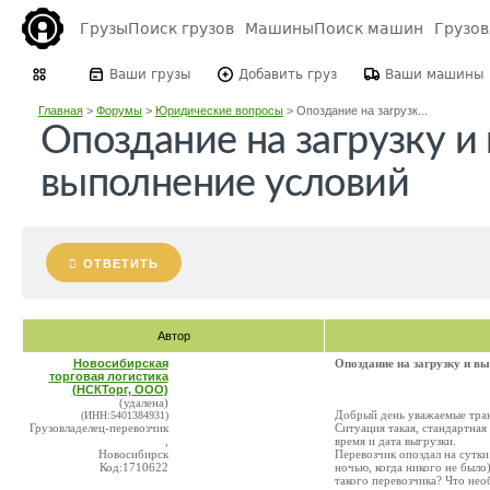
Грузы
Поиск грузов
Машины
Поиск машин
Грузо
Ваши грузы
Добавить груз
Ваши машины
Главная
>
Форумы
>
Юридические вопросы
>
Опоздание на загрузк...
Опоздание на загрузку и 
выполнение условий
ОТВЕТИТЬ
Автор
Новосибирская
Опоздание на загрузку и вы
торговая логистика
(НСКТорг, ООО)
(удалена)
Добрый день уважаемые тра
(ИНН:5401384931)
Грузовладелец-перевозчик
Ситуация такая, стандартная 
,
время и дата выгрузки.
Новосибирск
Перевозчик опоздал на сутки
Код:1710622
ночью, когда никого не было
такого перевозчика? Что не