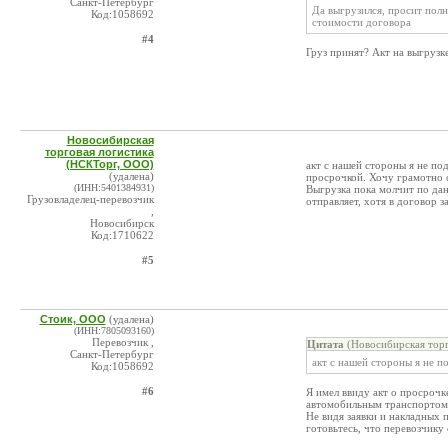
Санкт-Петербург
Да выгрузился, просит полн
Код:1058692
стоимости договора
#4
Груз принят? Акт на выгрузк
Новосибирская
торговая логистика
(НСКТорг, ООО)
акт с нашей стороны я не под
(удалена)
просрочкой. Хочу грамотно с
(ИНН:5401384931)
Выгрузка пока молчит по дан
Грузовладелец-перевозчик
отправляет, хотя в договор з
,
Новосибирск
Код:1710622
#5
Стоик, ООО
(удалена)
(ИНН:7805093160)
Перевозчик ,
Цитата
(Новосибирская торг
Санкт-Петербург
акт с нашей стороны я не п
Код:1058692
#6
Я имел ввиду акт о просрочк
автомобильным транспортом
Не видя заявки и накладных 
готовьтесь, что перевозчику