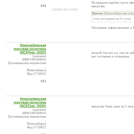
На каждую партию груза офо
#14
выгрузки.
* контакт был удален
Цитата
(Новосибирская торг
есть опоздание на 8 суток
Опоздание зафиксировано в Т
Новосибирская
торговая логистика
(НСКТорг, ООО)
второй ттн нет т.к. они не з
(удалена)
акт составлен и отправлен
(ИНН:5401384931)
Грузовладелец-перевозчик
,
Новосибирск
Код:1710622
#15
Новосибирская
торговая логистика
(НСКТорг, ООО)
выгрузка была одна на 2 загр
(удалена)
(ИНН:5401384931)
Грузовладелец-перевозчик
,
Новосибирск
Код:1710622