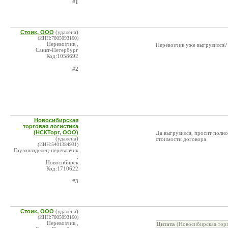
#1
Стоик, ООО
(удалена)
(ИНН:7805093160)
Перевозчик ,
Перевозчик уже выгрузился?
Санкт-Петербург
Код:1058692
#2
Новосибирская
торговая логистика
(НСКТорг, ООО)
Да выгрузился, просит полно
(удалена)
стоимости договора
(ИНН:5401384931)
Грузовладелец-перевозчик
,
Новосибирск
Код:1710622
#3
Стоик, ООО
(удалена)
(ИНН:7805093160)
Перевозчик ,
Цитата
(Новосибирская торг