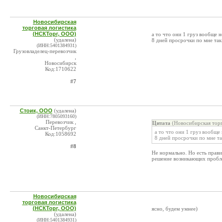
Новосибирская
торговая логистика
(НСКТорг, ООО)
а то что они 1 груз вообще 
(удалена)
8 дней просрочки по мне так
(ИНН:5401384931)
Грузовладелец-перевозчик
,
Новосибирск
Код:1710622
#7
Стоик, ООО
(удалена)
(ИНН:7805093160)
Перевозчик ,
Цитата
(Новосибирская торг
Санкт-Петербург
а то что они 1 груз вообще
Код:1058692
8 дней просрочки по мне та
#8
Не нормально. Но есть прави
решение возникающих пробл
Новосибирская
торговая логистика
(НСКТорг, ООО)
ясно, будем умнее)
(удалена)
(ИНН:5401384931)