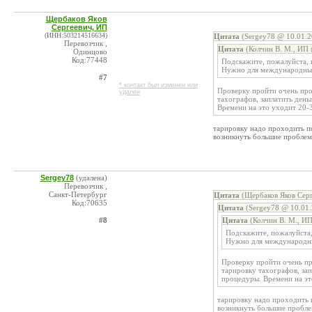
Щербаков Яков
Сергеевич, ИП
(ИНН:503214516634)
Цитата
(Sergey78 @ 10.01.2
Перевозчик ,
Цитата
(Колчин В. М., ИП 
Одинцово
Код:77448
Подскажите, пожалуйста, г
Нужно для международных 
#7
* контакт был изменен или
Проверку пройти очень про
удален
тахографов, заплатить ден
Времени на это уходит 20-
тарировку надо проходить п
возникнуть большие пробле
Sergey78
(удалена)
Перевозчик ,
Санкт-Петербург
Цитата
(Щербаков Яков Серг
Код:70635
Цитата
(Sergey78 @ 10.01.
#8
Цитата
(Колчин В. М., ИП
Подскажите, пожалуйста,
Нужно для международных
Проверку пройти очень пр
тарировку тахографов, за
процедуры. Времени на эт
тарировку надо проходить 
возникнуть большие пробл