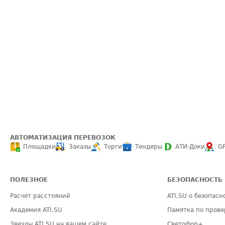
АВТОМАТИЗАЦИЯ ПЕРЕВОЗОК
Площадки
Заказы
Торги
Тендеры
АТИ-Доки
G
ПОЛЕЗНОЕ
БЕЗОПАСНОСТЬ
Расчет расстояний
ATI.SU о безопасн
Академия ATI.SU
Памятка по прове
Звезды ATI.SU на вашем сайте
Светофор+