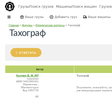
Грузы
Поиск грузов
Машины
Поиск машин
Грузо
Ваши грузы
Добавить груз
Ваши машины
Главная
>
Форумы
>
Юридические вопросы
>
Тахограф
Тахограф
ОТВЕТИТЬ
Автор
Колчин В. М. ИП
Тахограф
(удалена)
(ИНН:744513092591)
Перевозчик ,
Магнитогорск
Подскажите, пожалуйста, где
Код:1003759
для международных перевозок
#1