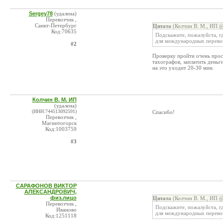
Sergey78
(удалена)
Перевозчик ,
Санкт-Петербург
Цитата
(Колчин В. М., ИП @
Код:70635
Подскажите, пожалуйста, г
для международных перевозо
#2
Проверку пройти очень прос
тахографов, заплатить день
на это уходит 20-30 мин.
Колчин В. М. ИП
(удалена)
(ИНН:744513092591)
Спасибо!
Перевозчик ,
Магнитогорск
Код:1003759
#3
САРАФОНОВ ВИКТОР
АЛЕКСАНДРОВИЧ,
физ.лицо
Цитата
(Колчин В. М., ИП @
Перевозчик ,
Подскажите, пожалуйста, г
Иваново
для международных перевозо
Код:1251118