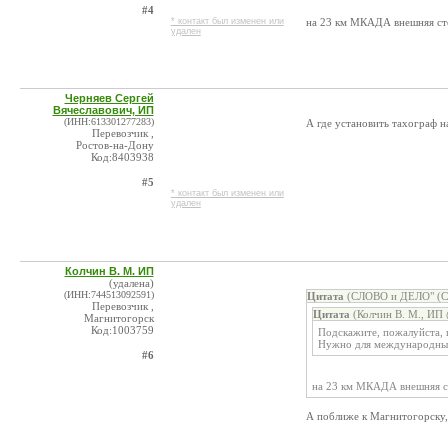
#4
* контакт был изменен или
на 23 км МКАДА внешняя сто
удален
Черняев Сергей
Вячеславович, ИП
(ИНН:613301277283)
А где установить тахограф н
Перевозчик ,
Ростов-на-Дону
Код:8403938
#5
* контакт был изменен или
удален
Колчин В. М. ИП
(удалена)
(ИНН:744513092591)
Цитата
(СЛОВО и ДЕЛО" (
Перевозчик ,
Цитата
(Колчин В. М., ИП 
Магнитогорск
Код:1003759
Подскажите, пожалуйста, г
Нужно для международных 
#6
на 23 км МКАДА внешняя ст
А поближе к Магнитогорску,