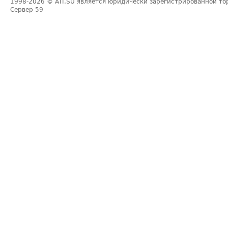
1998-2026
© ATI.SU является юридически зарегистрированной то
Сервер
59