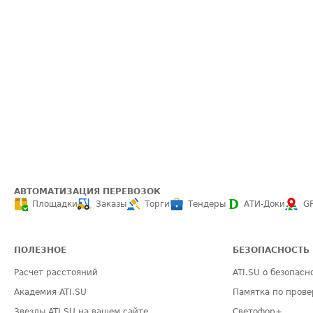
АВТОМАТИЗАЦИЯ ПЕРЕВОЗОК
Площадки
Заказы
Торги
Тендеры
АТИ-Доки
G
ПОЛЕЗНОЕ
БЕЗОПАСНОСТЬ
Расчет расстояний
ATI.SU о безопасн
Академия ATI.SU
Памятка по прове
Звезды ATI.SU на вашем сайте
Светофор+