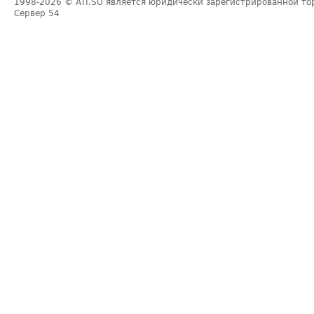
1998-2026
© ATI.SU является юридически зарегистрированной то
Сервер
54