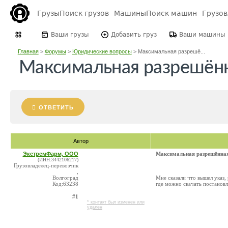
Грузы
Поиск грузов
Машины
Поиск машин
Грузо
Ваши грузы
Добавить груз
Ваши машины
Главная
>
Форумы
>
Юридические вопросы
>
Максимальная разрешё...
Максимальная разрешённ
ОТВЕТИТЬ
Автор
ЭкстремФарм, ООО
Максимальная разрешённа
(ИНН:3442106217)
Грузовладелец-перевозчик
,
Волгоград
Мне сказали что вышел указ,
Код:63238
где можно скачать постанов
#1
* контакт был изменен или
удален