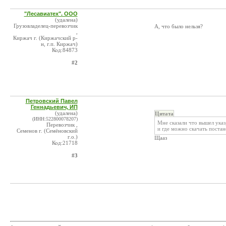
"Лесавиатех". ООО
(удалена)
Грузовладелец-перевозчик
А, что было нельзя?
,
Киржач г. (Киржачский р-
н, г.п. Киржач)
Код:84873
#2
Петровский Павел
Геннадьевич, ИП
(удалена)
Цитата
(ИНН:522800078207)
Мне сказали что вышел указ
Перевозчик ,
и где можно скачать поста
Семенов г. (Семёновский
г.о.)
Щааз
Код:21718
#3