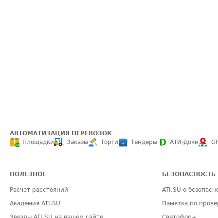
АВТОМАТИЗАЦИЯ ПЕРЕВОЗОК
Площадки
Заказы
Торги
Тендеры
АТИ-Доки
G
ПОЛЕЗНОЕ
БЕЗОПАСНОСТЬ
Расчет расстояний
ATI.SU о безопасн
Академия ATI.SU
Памятка по прове
Звезды ATI.SU на вашем сайте
Светофор+