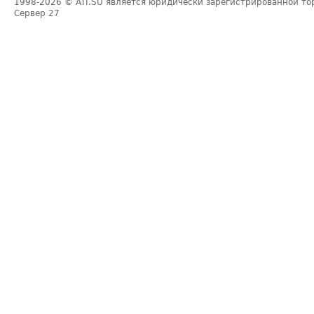
1998-2026
© ATI.SU является юридически зарегистрированной то
Сервер
27