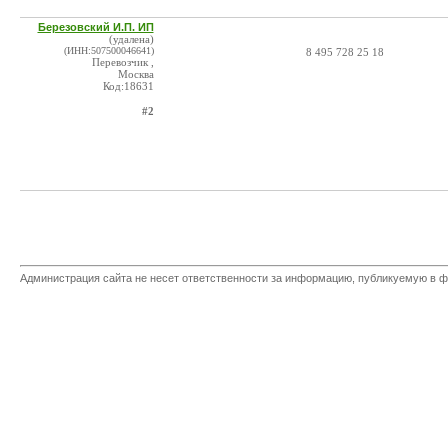
Березовский И.П. ИП
(удалена)
(ИНН:507500046641)
8 495 728 25 18
Перевозчик ,
Москва
Код:18631
#2
Администрация сайта не несет ответственности за информацию, публикуемую в ф