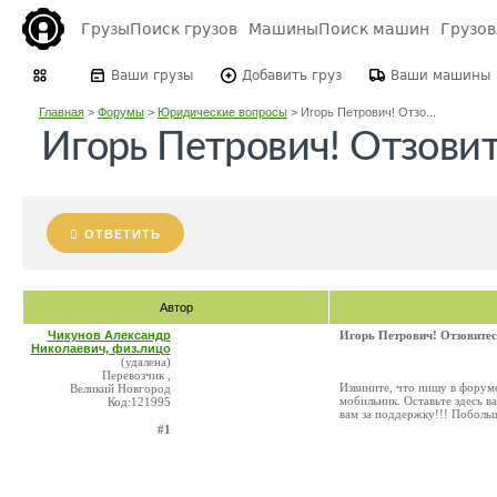
Грузы
Поиск грузов
Машины
Поиск машин
Грузо
Ваши грузы
Добавить груз
Ваши машины
Главная
>
Форумы
>
Юридические вопросы
>
Игорь Петрович! Отзо...
Игорь Петрович! Отзовит
ОТВЕТИТЬ
Автор
Чикунов Александр
Игорь Петрович! Отзовитес
Николаевич, физ.лицо
(удалена)
Перевозчик ,
Извините, что пишу в форуме
Великий Новгород
мобильник. Оставьте здесь в
Код:121995
вам за поддержку!!! Побольш
#1