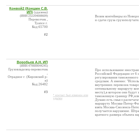
Конвой2 (Коншин С.В.
ИП)
(удалена)
(ИНН:232204008609)
Возим контейнеры из Новоро
Перевозчик ,
и сдачи груза грузополучате
Туапсе г.
Код:65700
#2
Воробьев А.Н. ИП
(ИНН:470600044245)
Грузовладелец-перевозчик
Про использование иностран
,
Российской Федерации от 6 
Отрадное г. (Кировский р-
регулирования таможенного 
н)
средсвам. А именно: "Испол
Код:26482
внутренних перевозок товаро
оптимальному маршруту конт
#3
месту),в котором они будут
* контакт был изменен или
таможенную границу РФ,или
удален
Думаю есть смысл распечатат
маршруту Москва-Питер-Финл
взять Москва-Смоленск-Пите
получается нарушение. Штра
кратного размера объекта на