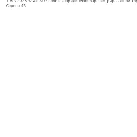
1998-2026
© ATI.SU является юридически зарегистрированной то
Сервер
43