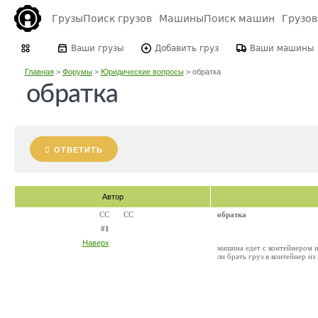
Грузы
Поиск грузов
Машины
Поиск машин
Грузо
Ваши грузы
Добавить груз
Ваши машины
Главная
>
Форумы
>
Юридические вопросы
>
обратка
обратка
ОТВЕТИТЬ
Автор
СС
СС
обратка
#1
Наверх
машина едет с контейнером и
ли брать груз в контейнер из