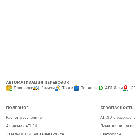
АВТОМАТИЗАЦИЯ ПЕРЕВОЗОК
Площадки
Заказы
Торги
Тендеры
АТИ-Доки
G
ПОЛЕЗНОЕ
БЕЗОПАСНОСТЬ
Расчет расстояний
ATI.SU о безопасн
Академия ATI.SU
Памятка по прове
Звезды ATI.SU на вашем сайте
Светофор+