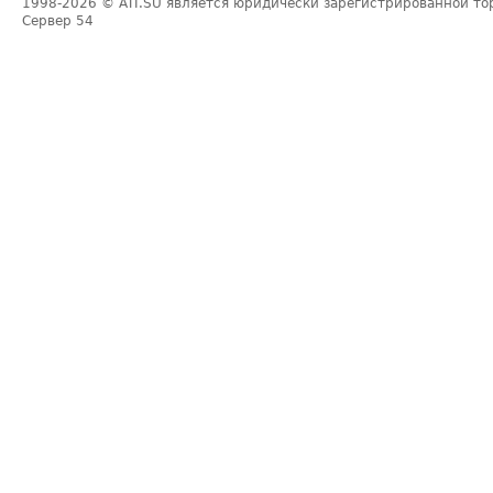
1998-2026
© ATI.SU является юридически зарегистрированной то
Сервер
54