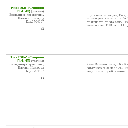
"НижТЭКо" (Смирнов
П.И. ИП)
(удалена)
Экспедитор-перевозчик ,
При открытии фирмы, Вы дол
Нижний Новгород
грузоперевозок-то это либо
Код:3764367
транспорта"-то это ЕНВД, сю
налоги и по ОСНО и по ЕНВД
#2
"НижТЭКо" (Смирнов
П.И. ИП)
(удалена)
Экспедитор-перевозчик ,
Олег Владимирович, я бы Ва
Нижний Новгород
заказчиков тоже на ОСНО, и
Код:3764367
аудитора, который поможет 
#3