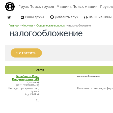
Грузы
Поиск грузов
Машины
Поиск машин
Грузо
Ваши грузы
Добавить груз
Ваши машины
Главная
>
Форумы
>
Юридические вопросы
>
налогообложение
налогообложение
ОТВЕТИТЬ
Автор
Балабанов Олег
налогообложение
Владимирович, ИП
(удалена)
(ИНН:323500376417)
Экспедитор-перевозчик ,
Подскажите пож какую форм
Брянск
Код:237054
#1