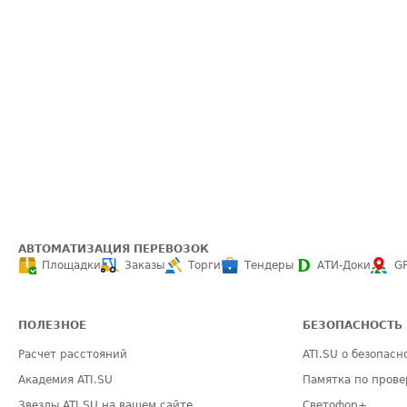
АВТОМАТИЗАЦИЯ ПЕРЕВОЗОК
Площадки
Заказы
Торги
Тендеры
АТИ-Доки
G
ПОЛЕЗНОЕ
БЕЗОПАСНОСТЬ
Расчет расстояний
ATI.SU о безопасн
Академия ATI.SU
Памятка по прове
Звезды ATI.SU на вашем сайте
Светофор+