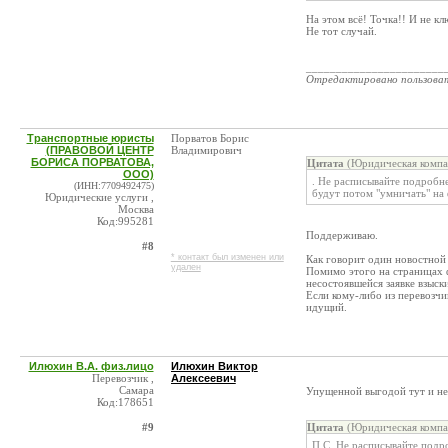
На этом всё! Точка!! И не 
Не тот случай.
_______________________
Отредактировано пользова
Транспортные юристы
Порватов Борис
(ПРАВОВОЙ ЦЕНТР
Владимирович
БОРИСА ПОРВАТОВА,
Цитата
(Юридическая компа
ООО)
. Не расписывайте подробне
(ИНН:7709492475)
будут потом "умничать" на
Юридические услуги ,
Москва
Код:995281
Поддерживаю.
#8
* контакт был изменен или
Как говорит один новостной 
удален
Помимо этого на страницах ф
несостоявшейся заявке взыск
Если кому-либо из перевозчик
идущий.
Илюхин В.А. физ.лицо
Илюхин Виктор
Перевозчик ,
Алексеевич
Самара
Упущенной выгодой тут и не
Код:178651
#9
Цитата
(Юридическая компа
П.С. Не расписывайте подро