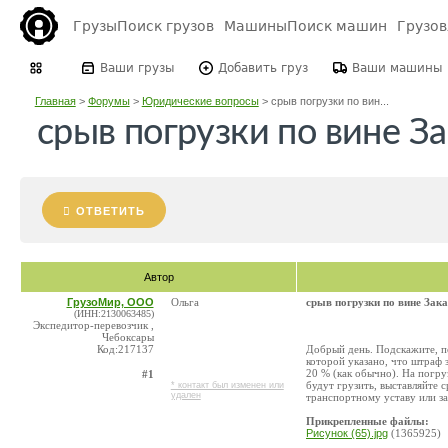
Грузы
Поиск грузов
Машины
Поиск машин
Грузо
Ваши грузы
Добавить груз
Ваши машины
Главная
>
Форумы
>
Юридические вопросы
>
срыв погрузки по вин...
срыв погрузки по вине З
ОТВЕТИТЬ
Автор
ГрузоМир, ООО
Ольга
срыв погрузки по вине Зак
(ИНН:2130063485)
Экспедитор-перевозчик ,
Чебоксары
Код:217137
Добрый день. Подскажите, по
которой указано, что штраф з
20 % (как обычно). На погруз
#1
будут грузить, выставляйте 
* контакт был изменен или
удален
транспортному уставу или за
Прикрепленные файлы:
Рисунок (65).jpg
(1365925)