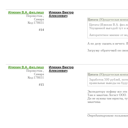
Илюхин В.А. физ.лицо
Илюхин Виктор
Перевозчик ,
Алексеевич
Самара
Цитата
(Юридическая компа
Код:178651
Цитата (Илюхин В.А. физ.л
Упущенной выгодой тут и н
#14
Авторитетное мнение от во
А по делу сказать и нечего. 
Загрузку обраточкой он свои
Илюхин В.А. физ.лицо
Илюхин Виктор
Перевозчик ,
Алексеевич
Самара
Цитата
(Юридическая компа
Код:178651
Заработок 500 рублей, поте
правильные выводы на буду
#15
Экспедитору пофику все эти 
Там и заказчик Логист ООО. 
Ди не нужны там юристы, ту
заказчика.
_______________________
Отредактировано пользова