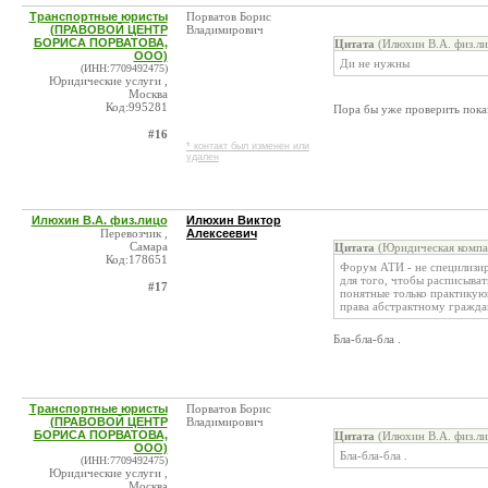
Транспортные юристы
Порватов Борис
(ПРАВОВОЙ ЦЕНТР
Владимирович
БОРИСА ПОРВАТОВА,
Цитата
(Илюхин В.А. физ.ли
ООО)
Ди не нужны
(ИНН:7709492475)
Юридические услуги ,
Москва
Код:995281
Пора бы уже проверить пока
#16
* контакт был изменен или
удален
Илюхин В.А. физ.лицо
Илюхин Виктор
Перевозчик ,
Алексеевич
Самара
Цитата
(Юридическая компа
Код:178651
Форум АТИ - не специлизиро
для того, чтобы расписыва
#17
понятные только практикую
права абстрактному граждан
Бла-бла-бла .
Транспортные юристы
Порватов Борис
(ПРАВОВОЙ ЦЕНТР
Владимирович
БОРИСА ПОРВАТОВА,
Цитата
(Илюхин В.А. физ.ли
ООО)
Бла-бла-бла .
(ИНН:7709492475)
Юридические услуги ,
Москва