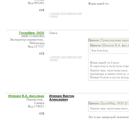
Код:995281
Жмак какой-то.
#18
* контакт был изменен или
удален
ГрузоМир, ООО
Ольга
(ИНН:2130063485)
Экспедитор-перевозчик ,
Цитата
(Транспортные юрис
Чебоксары
Цитата
(Илюхин В.А. физ.л
Код:217137
Бла-бла-бла .
#19
* контакт был изменен или
удален
Жмак какой-то.[/quot
Я спросила и получила отве
Хватит вам, мужчины пись..
праздники и мини-отпуск, 
Новым Годом и пусть всегда
Илюхин В.А. физ.лицо
Илюхин Виктор
Перевозчик ,
Алексеевич
Самара
Цитата
(ГрузоМир, ООО @ 2
Код:178651
Хватит вам, мужчины пись..
#20
Это в нас природой заложено