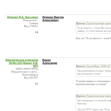
Илюхин В.А. физ.лицо
Илюхин Виктор
Перевозчик ,
Алексеевич
Самара
Цитата
(Транспортные юрис
Код:178651
Если вместе с этим Вы потер
заявку, от исполнения котор
#4
Как это "Если вместе с этим
Юридическая компания
Бакин
DUALLEX (Бакин А.В.
Александр
ИП)
Цитата
(ГрузоМир, ООО @ 2
(ИНН:540363749931)
Придерживаться надо транс
Юридические услуги ,
мы потеряли сутки!
Новосибирск
Код:265507
Условия заявки в отношении 
#5
неравнозначные условия?
Цитата
(Транспортные юрис
вы отказались от второй за
выгоды.
Это на 95% через суд. И на