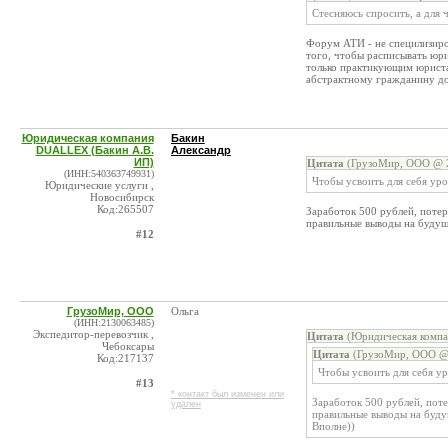
Стесняюсь спросить, а для 
Форум АТИ - не специлизиров
того, чтобы расписывать юр
только практикующим юриста
абстрактному гражданину док
Юридическая компания
Бакин
DUALLEX (Бакин А.В.
Александр
ИП)
Цитата
(ГрузоМир, ООО @ 2
(ИНН:540363749931)
Чтобы усвоить для себя уро
Юридические услуги ,
Новосибирск
Код:265507
Заработок 500 рублей, потер
правильные выводы на будущ
#12
ГрузоМир, ООО
Ольга
(ИНН:2130063485)
Экспедитор-перевозчик ,
Цитата
(Юридическая компа
Чебоксары
Цитата
(ГрузоМир, ООО @ 
Код:217137
Чтобы усвоить для себя ур
#13
* контакт был изменен или
Заработок 500 рублей, поте
удален
правильные выводы на буду
Вполне))