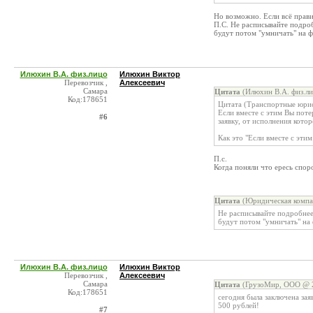
Но возможно. Если всё прав
П.С. Не расписывайте подроб
будут потом "умничать" на 
Илюхин В.А. физ.лицо
Илюхин Виктор
Перевозчик ,
Алексеевич
Самара
Цитата
(Илюхин В.А. физ.ли
Код:178651
Цитата (Транспортные юри
Если вместе с этим Вы потер
#6
заявку, от исполнения котор
Как это "Если вместе с эти
П.с.
Когда поняли что ересь спор
Цитата
(Юридическая компа
Не расписывайте подробнее,
будут потом "умничать" на
Илюхин В.А. физ.лицо
Илюхин Виктор
Перевозчик ,
Алексеевич
Самара
Цитата
(ГрузоМир, ООО @ 2
Код:178651
сегодня была заключена заяв
500 рублей!
#7