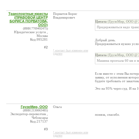
Транспортные юристы
Порватов Борис
(ПРАВОВОЙ ЦЕНТР
Владимирович
БОРИСА ПОРВАТОВА,
Цитата
(ГрузоМир, ООО @ 2
ООО)
Придерживаться надо транс
(ИНН:7709492475)
Юридические услуги ,
Москва
Код:995281
Добрый день.
Придерживаться нужно услови
#2
* контакт был изменен или
удален
Цитата
(ГрузоМир, ООО @ 2
Машина проехала 60 км и м
Если вместе с этим Вы потеря
заявку, от исполнения которо
будите требовать от заказч
Это на 95% через суд. И на 
ГрузоМир, ООО
Ольга
(ИНН:2130063485)
Экспедитор-перевозчик ,
поняла, спасибо.
Чебоксары
Код:217137
#3
* контакт был изменен или
удален