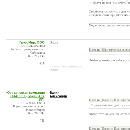
и будут потом "умничать" 
Стесняюсь спросить, а для ч
Создайте свой юридический с
_______________________
Отредактировано пользова
ГрузоМир, ООО
Ольга
(ИНН:2130063485)
Экспедитор-перевозчик ,
Цитата
(Юридическая компа
Чебоксары
Код:217137
Чтобы усвоить для себя урок
#10
* контакт был изменен или
удален
Юридическая компания
Бакин
DUALLEX (Бакин А.В.
Александр
ИП)
Цитата
(Илюхин В.А. физ.ли
(ИНН:540363749931)
Упущенной выгодой тут и н
Юридические услуги ,
Новосибирск
Код:265507
Авторитетное мнение от вод
#11
Цитата
(Илюхин В.А. физ.ли