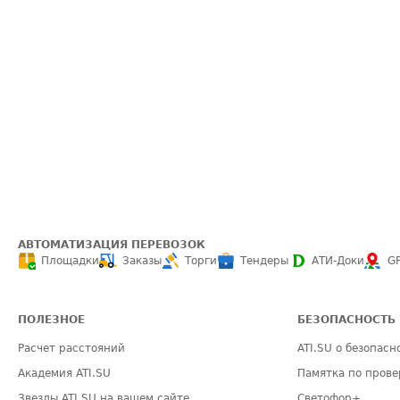
АВТОМАТИЗАЦИЯ ПЕРЕВОЗОК
Площадки
Заказы
Торги
Тендеры
АТИ-Доки
G
ПОЛЕЗНОЕ
БЕЗОПАСНОСТЬ
Расчет расстояний
ATI.SU о безопасн
Академия ATI.SU
Памятка по прове
Звезды ATI.SU на вашем сайте
Светофор+