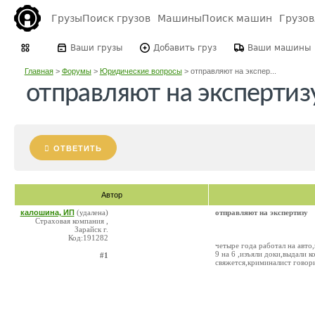
Грузы
Поиск грузов
Машины
Поиск машин
Грузо
Ваши грузы
Добавить груз
Ваши машины
Главная
>
Форумы
>
Юридические вопросы
>
отправляют на экспер...
отправляют на экспертиз
ОТВЕТИТЬ
Автор
калошина, ИП
(удалена)
отправляют на экспертизу
Страховая компания ,
Зарайск г.
Код:191282
четыре года работал на авто
9 на 6 ,изъяли доки,выдали к
#1
свяжется,криминалист говори