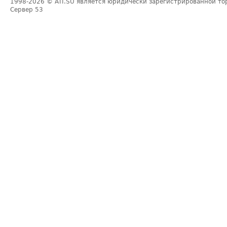
1998-2026
© ATI.SU является юридически зарегистрированной то
Сервер
53