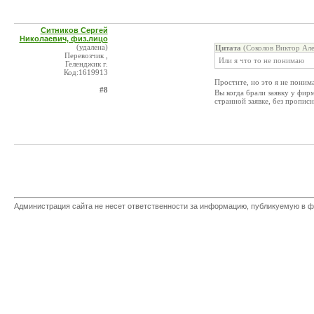
Ситников Сергей
Николаевич, физ.лицо
(удалена)
Цитата
(Соколов Виктор Але
Перевозчик ,
Или я что то не понимаю
Геленджик г.
Код:1619913
Простите, но это я не пони
#8
Вы когда брали заявку у фир
странной заявке, без пропис
Администрация сайта не несет ответственности за информацию, публикуемую в ф