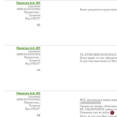
Пинигин А.К. ИП
(удалена)
(ИНН:632101035993)
Какие документы представля
Перевозчик ,
Тольятти
Код:196297
#2
Пинигин А.К. ИП
(удалена)
(ИНН:632101035993)
ТА АТОМ ИНН 6658338424 --
Перевозчик ,
Поди заявку от них оформил
Тольятти
А груз был выставлен от Маг
Код:196297
#3
Пинигин А.К. ИП
(удалена)
(ИНН:632101035993)
ВСЕ, прочитала в вашем комм
Перевозчик ,
ОЙЙЙЙЙЙЙЙЙ
Тольятти
Сколько же можно объяснять
Код:196297
НЕ ЗАКЛЮЧАЙТЕ заявки от 
Оскомина уже на зубах
#4
Мало ли что они Вам говорят 