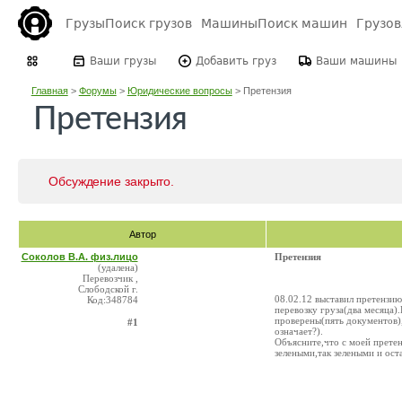
Грузы
Поиск грузов
Машины
Поиск машин
Грузо
Ваши грузы
Добавить груз
Ваши машины
Главная
>
Форумы
>
Юридические вопросы
>
Претензия
Претензия
Обсуждение закрыто.
Автор
Соколов В.А. физ.лицо
Претензия
(удалена)
Перевозчик ,
Слободской г.
08.02.12 выставил претензи
Код:348784
перевозку груза(два месяца)
проверены(пять документов)
#1
означает?).
Объясните,что с моей претен
зелеными,так зелеными и ос