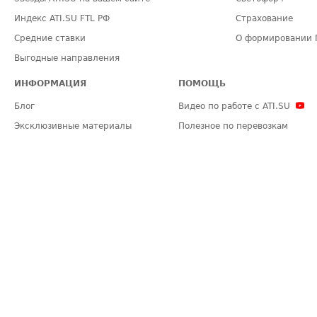
Индекс ATI.SU FTL РФ
Страхование
Средние ставки
О формировании 
Выгодные направления
ИНФОРМАЦИЯ
ПОМОЩЬ
Блог
Видео по работе с ATI.SU
Эксклюзивные материалы
Полезное по перевозкам
Политика конфиденциальности
Часто задаваемые вопросы (FA
Общие положения
Техническая информация
Карта сайта
ЗАДАТЬ ВОПРОС