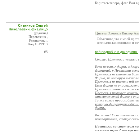
Боритесь теперь, флаг Вам в
Ситников Сергей
Николаевич, физ.лицо
(удалена)
Цитата
(Соколов Виктор Але
Перевозчик ,
Объясните,что с моей прет
Геленджик г.
зелеными,так зелеными и о
Код:1619913
#5
всё подробно и доходчиво.
Статус Претензии «связь с
Если название фирмы в доку
фирмами), у Претензии уста
Претензия не влияет на бал
Фирма, на которую выставле
Претензия не имеет к ней о
Если фирма не опровергает 
Претензии меняется на «свя
Претензия начинает влиять 
заносится этой фирме в спи
То же самое происходит, ес
которых фигурирует одно и 
фирмы.
Внимание! Если ответчик о
неоспаривания, статус связ
Претензии со статусом «с
системы через 2 месяца пос