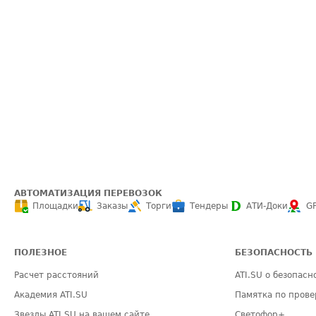
АВТОМАТИЗАЦИЯ ПЕРЕВОЗОК
Площадки
Заказы
Торги
Тендеры
АТИ-Доки
G
ПОЛЕЗНОЕ
БЕЗОПАСНОСТЬ
Расчет расстояний
ATI.SU о безопасн
Академия ATI.SU
Памятка по прове
Звезды ATI.SU на вашем сайте
Светофор+