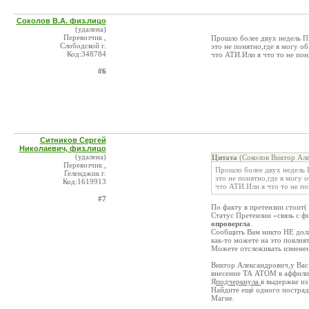
Соколов В.А. физ.лицо
(удалена)
Перевозчик ,
Прошло более двух недель П
Слободской г.
это не понятно,где я могу о
Код:348784
что АТИ.Или я что то не по
#6
Ситников Сергей
Николаевич, физ.лицо
(удалена)
Цитата
(Соколов Виктор Але
Перевозчик ,
Прошло более двух недель 
Геленджик г.
это не понятно,где я могу 
Код:1619913
что АТИ.Или я что то не п
#7
По факту в претензии стоит(
Статус Претензии «связь с 
опровергла
.
Сообщить Вам никто НЕ дол
как-то можете на это повлият
Можете отслеживать изменени
Виктор Александрович,у Вас
внесение ТА АТОМ в аффил
Я
подчеркнула
в выдержке из
Найдите ещё одного пострад
Магне.