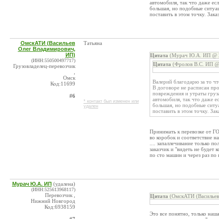
автомобиля, так что даже ес
большая, но подобные ситуац
поставить в этом точку. Зака
ОмскАТИ (Васильев
Татьяна
Олег Владимирович,
ИП)
Цитата
(Мурач Ю.А. ИП @ 2
(ИНН:550500497717)
Цитата
(Фролов В.С. ИП @ 
Грузовладелец-перевозчик
,
Омск
Валерий благодарю за то ч
Код:11699
В договоре не расписан про
повреждения и утраты груза
#6
автомобиля, так что даже е
* контакт был изменен или
большая, но подобные ситуа
удален
поставить в этом точку. Зак
Принимать к перевозке от ГО
во коробок и соответствие на
.... запаллечивание только п
заказчик и "видеть не будет к
по сто машин и через раз по 
Мурач Ю.А. ИП
(удалена)
(ИНН:525613968117)
Перевозчик ,
Цитата
(ОмскАТИ (Васильев
Нижний Новгород
Код:6938159
Это все понятно, только наша