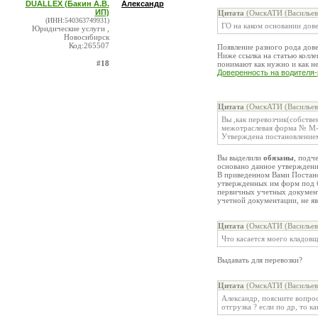
DUALLEX (Бакин А.В.
Александр
ИП)
Цитата
(ОмскАТИ (Васильев
(ИНН:540363749931)
ГО на каком основании дов
Юридические услуги ,
Новосибирск
Код:265507
Появление разного рода дове
Ниже ссылка на статью колл
#18
понимают как нужно и как н
Доверенность на водителя-
Цитата
(ОмскАТИ (Васильев
Вы ,как перевозчик(собств
межотраслевая форма № М
Утверждена постановлением
Вы выделили
обязаны
, подч
основано данное утвержден
В приведенном Вами Постанов
утвержденных им форм под б
первичных учетных докумен
учетной документации, не я
Цитата
(ОмскАТИ (Васильев
Что касается моего кладо
Выдавать для перевозки?
Цитата
(ОмскАТИ (Васильев
Александр, поясните вопрос
отгрузка ? если по др, то ка