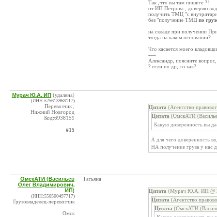
Так ,что вы там пишите ?!:
от ИП Петрова , доверяю во
получить ТМЦ "с внутритар
без "получение ТМЦ
по гру
на складе при получении Пр
тогда на каком основании?
Что касается моего кладов
----
Александр, поясните вопрос,
? если по др, то как?
Мурач Ю.А. ИП
(удалена)
(ИНН:525613968117)
Перевозчик ,
Цитата
(Агентство правовог
Нижний Новгород
Цитата
(ОмскАТИ (Василье
Код:6938159
Какую доверенность вы да
#15
А для чего доверенность в
НА получение груза у нас д
ОмскАТИ (Васильев
Татьяна
Олег Владимирович,
ИП)
Цитата
(Мурач Ю.А. ИП @ 2
(ИНН:550500497717)
Цитата
(Агентство правов
Грузовладелец-перевозчик
,
Цитата
(ОмскАТИ (Василь
Омск