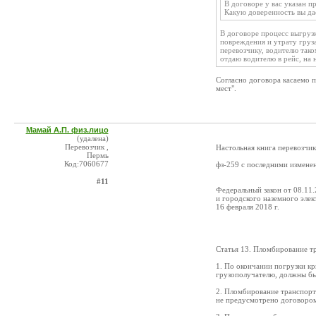
В договоре у вас указан п
Какую доверенность вы да
В договоре процесс выгрузк
повреждения и утрату груза
перевозчику, водителю тако
отдаю водителю в рейс, на 
Согласно договора касаемо п
мест".
Мамай А.П. физ.лицо
(удалена)
Перевозчик ,
Настольная книга перевозчик
Пермь
Код:7060677
фз-259 с последними измене
#11
Федеральный закон от 08.11.
и городского наземного элек
16 февраля 2018 г.
Статья 13. Пломбирование т
1. По окончании погрузки к
грузополучателю, должны бы
2. Пломбирование транспортн
не предусмотрено договором