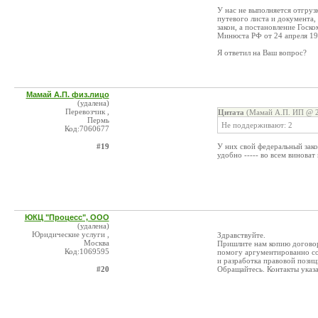
У нас не выполняется отгруз
путевого листа и документа
закон, а постановление Госк
Минюста РФ от 24 апреля 19
Я ответил на Ваш вопрос?
Мамай А.П. физ.лицо
(удалена)
Перевозчик ,
Цитата
(Мамай А.П. ИП @ 2
Пермь
Не поддерживают: 2
Код:7060677
#19
У них свой федеральный зако
удобно ----- во всем виноват 
ЮКЦ "Процесс", ООО
(удалена)
Юридические услуги ,
Здравствуйте.
Москва
Пришлите нам копию договор
Код:1069595
помогу аргументированно со
и разработка правовой позици
#20
Обращайтесь. Контакты указ