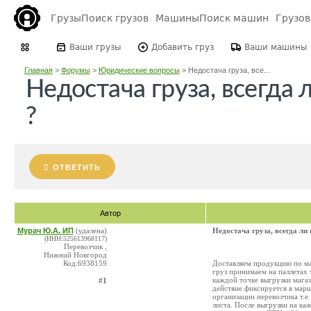
Грузы
Поиск грузов
Машины
Поиск машин
Грузо
Ваши грузы
Добавить груз
Ваши машины
Главная
>
Форумы
>
Юридические вопросы
>
Недостача груза, все...
Недостача груза, всегда 
?
ОТВЕТИТЬ
Автор
Мурач Ю.А. ИП
(удалена)
Недостача груза, всегда ли
(ИНН:525613968117)
Перевозчик ,
Нижний Новгород
Код:6938159
Доставляем продукцию по маг
груз принимаем на паллетах т
каждой точке выгрузки магаз
#1
действие фиксируется в марш
организации перевозчика т.е
листа. После выгрузки на ка