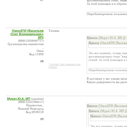
#7
аргументировать отказ "язык
За этой помощью я и обратил
_______________________
Отредактировано пользова
ОмскАТИ (Васильев
Татьяна
Олег Владимирович,
ИП)
Цитата
(Мурач Ю.А. ИП @ 2
(ИНН:550500497717)
Цитата
(ОмскАТИ (Василье
Грузовладелец-перевозчик
,
Омск
Это все понятно, только наш
Код:11699
аргументировать отказ "язы
статей. За этой помощью я 
#8
* контакт был изменен или
______________________
удален
Отредактировано пользов
В договоре у вас указан про
Какую доверенность вы дает
Мурач Ю.А. ИП
(удалена)
(ИНН:525613968117)
Перевозчик ,
Цитата
(ОмскАТИ (Васильев
Нижний Новгород
Цитата
(Мурач Ю.А. ИП @ 
Код:6938159
Цитата
(ОмскАТИ (Василь
#9
Это все понятно, только на