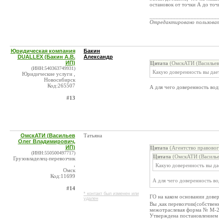
остановок от точки А до точ
_______________________
Отредактировано пользова
Юридическая компания
Бакин
DUALLEX (Бакин А.В.
Александр
ИП)
Цитата
(ОмскАТИ (Васильев
(ИНН:540363749931)
Какую доверенность вы дае
Юридические услуги ,
Новосибирск
Код:265507
А для чего доверенность во
#13
ОмскАТИ (Васильев
Татьяна
Олег Владимирович,
ИП)
Цитата
(Агентство правовог
(ИНН:550500497717)
Цитата
(ОмскАТИ (Василье
Грузовладелец-перевозчик
,
Какую доверенность вы да
Омск
Код:11699
А для чего доверенность в
#14
* контакт был изменен или
ГО на каком основании дове
удален
Вы ,как перевозчик(собстве
межотраслевая форма № М-
Утверждена постановлением Г