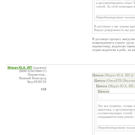
а аргументировать отказ "
статей. За этой помощью я
_____________________
Отредактировано пользо
В договоре у вас указан пр
Какую доверенность вы дае
В договоре процесс выгрузки
повреждения и утрату груза.
перевозчику, водителю таком
отдаю водителю в рейс, на не
Мурач Ю.А. ИП
(удалена)
(ИНН:525613968117)
Перевозчик ,
Цитата
(Мурач Ю.А. ИП @ 2
Нижний Новгород
Цитата
(ОмскАТИ (Василье
Код:6938159
Цитата
(Мурач Ю.А. ИП @
#10
Цитата
...
Это все понятно, только 
заказчика, а аргументиро
соответсвующих статей. 
складывается наш диалог.
____________________
Отредактировано польз