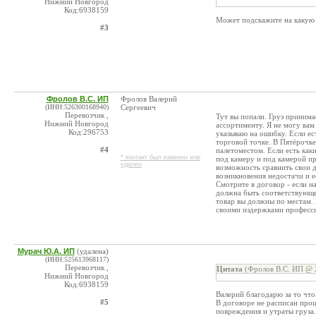
Нижний Новгород
Код:6938159
Может подскажите на какую с
#3
Фролов В.С. ИП
Фролов Валерий
(ИНН:526300168940)
Сергеевич
Перевозчик ,
Тут вы попали. Груз принима
Нижний Новгород
ассортименту. Я не могу вам
Код:296753
указываю на ошибку. Если ес
торговой точке. В Пятёрочке
#4
палетоместом. Если есть как
* контакт был изменен или
под камеру и под камерой пр
удален
возможность сравнить свои д
возникновения недостачи и е
Смотрите в договор - если н
должна быть соответствующей
товар вы должны по местам. 
своими издержками професс
Мурач Ю.А. ИП
(удалена)
(ИНН:525613968117)
Перевозчик ,
Цитата
(Фролов В.С. ИП @ 2
Нижний Новгород
Код:6938159
Валерий благодарю за то чт
#5
В договоре не расписан проц
повреждения и утраты груза.