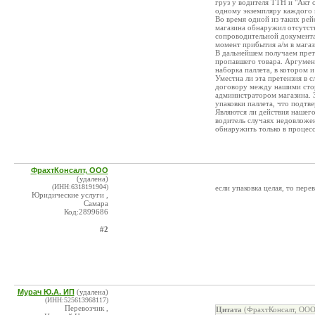
груз у водителя ТТН и "Акт 
одному экземпляру каждого к
Во время одной из таких рейс
магазина обнаружил отсутст
сопроводительной документац
момент прибытия а/м в магаз
В дальнейшем получаем прете
пропавшего товара. Аргумент
наборка паллета, в котором и
Уместна ли эта претензия в с
договору между нашими сторо
администратором магазина. 
упаковки паллета, что подт
Являются ли действия нашег
водитель случаях недовложе
обнаружить только в процес
ФрахтКонсалт, ООО
(удалена)
(ИНН:6318191904)
если упаковка целая, то пере
Юридические услуги ,
Самара
Код:2899686
#2
Мурач Ю.А. ИП
(удалена)
(ИНН:525613968117)
Перевозчик ,
Цитата
(ФрахтКонсалт, ООО