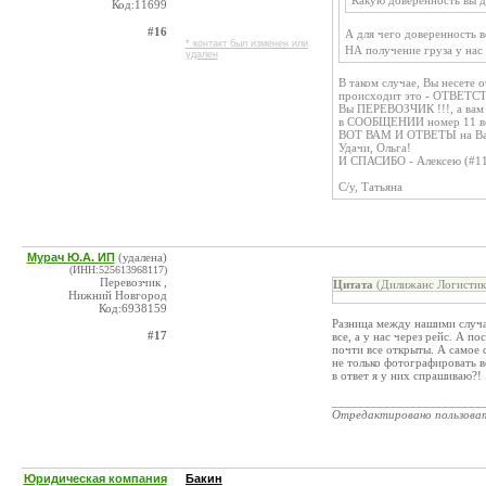
Какую доверенность вы д
Код:11699
#16
А для чего доверенность 
* контакт был изменен или
НА получение груза у нас 
удален
В таком случае, Вы несете
происходит это - ОТВЕТС
Вы ПЕРЕВОЗЧИК !!!, а в
в СООБЩЕНИИ номер 11 все
ВОТ ВАМ И ОТВЕТЫ на Ва
Удачи, Ольга!
И СПАСИБО - Алексею (#1
C/у, Татьяна
Мурач Ю.А. ИП
(удалена)
(ИНН:525613968117)
Перевозчик ,
Цитата
(Дилижанс Логистик
Нижний Новгород
Код:6938159
Разница между нашими случая
#17
все, а у нас через рейс. А п
почти все открыты. А самое 
не только фотографировать в
в ответ я у них спрашиваю?!
_______________________
Отредактировано пользова
Юридическая компания
Бакин