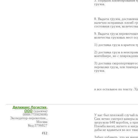
3. Порядок пломбирования т
грузов.
8. Выдача грузов, доставлен
наличии исправных пломб гр
состояния грузов, количества
9. Выдача груза перевозчико
количества грузовых мест ос
1) доставка груза в крытом 
2) доставка груза в неиспра
контейнере, но с поврежден
3) доставка скоропортящегос
перевозки груза, или темпер
грузов.
и все остальное по тексту .
Дилижанс Логистик,
ООО
(удалена)
(ИНН:7733829698)
У нас был похожий случай па
Экспедитор-перевозчик ,
Сам лично смотрел камеры на
Москва
загрузили 648 коробок, а пр
Код:3796827
Пломба висит, ничего и нигд
дабы не вдаваться во все тя
#12
Забыл добавить, что на маши