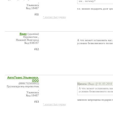
хм... почему?
,
Ульяновск
Код:18487
т.е. можно подарить долг ц
#11
* контакт был удален
Вадо
(удалена)
Перевозчик ,
Нижний Новгород
А что может остановить нас.
Код:938197
условии безвозмезного ползо
#12
АвтоТранс Ульяновск,
ООО
(ИНН:7325050952)
Цитата
(Вадо @ 01.03.2010 
Грузовладелец-перевозчик
А что может остановить нас
,
условии безвозмезного пол
Ульяновск
Код:18487
законом запрещены подарки 
#13
* контакт был удален