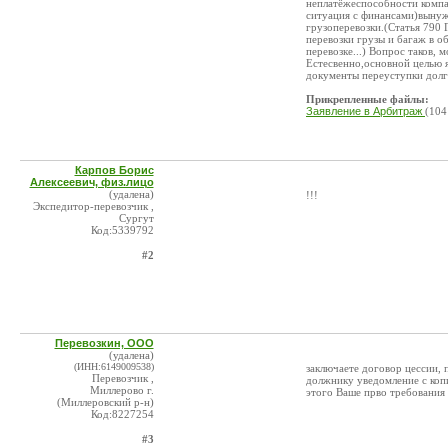
неплатёжеспособности компа
ситуация с финансами)вынуж
грузоперевозки.(Статья 790 
перевозки грузы и багаж в 
перевозке...) Вопрос таков,
Естесвенно,основной целью я
документы переуступки долга
Прикрепленные файлы:
Заявление в Арбитраж
(104
Карпов Борис
Алексеевич, физ.лицо
(удалена)
!!!
Экспедитор-перевозчик ,
Сургут
Код:5339792
#2
Перевозкин, ООО
(удалена)
(ИНН:6149009538)
заключаете договор цессии, 
Перевозчик ,
должнику уведомление с копи
Миллерово г.
этого Ваше прво требования 
(Миллеровский р-н)
Код:8227254
#3