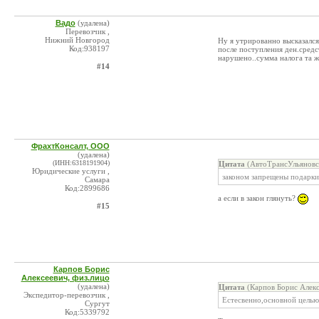
Вадо
(удалена)
Перевозчик ,
Нижний Новгород
Ну я утрированно высказался
Код:938197
после поступления ден.средст
нарушено..сумма налога та ж
#14
ФрахтКонсалт, ООО
(удалена)
(ИНН:6318191904)
Цитата
(АвтоТрансУльяновс
Юридические услуги ,
законом запрещены подарк
Самара
Код:2899686
а если в закон глянуть?
#15
Карпов Борис
Алексеевич, физ.лицо
(удалена)
Цитата
(Карпов Борис Алекс
Экспедитор-перевозчик ,
Естесвенно,основной целью 
Сургут
Код:5339792