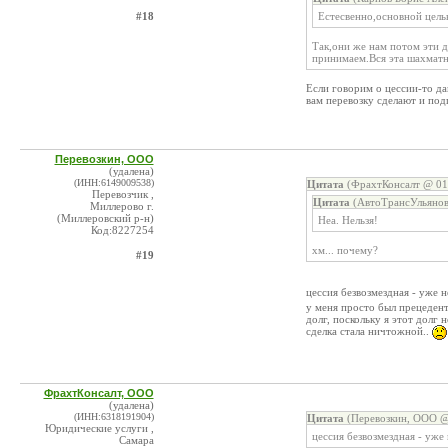
#18
Естесвенно,основной целью
Так,они же нам потом эти д
принимаем.Вся эта шахматна
Если говорим о цессии-то да
вам перевозку сделают и под
Перевозкин, ООО
(удалена)
(ИНН:6149009538)
Цитата
(ФрахтКонсалт @ 01.
Перевозчик ,
Цитата
(АвтоТрансУльянов
Миллерово г.
(Миллеровский р-н)
Неа. Нельзя!
Код:8227254
хм... почему?
#19
цессия безвозмездная - уже не
у меня просто был прецедент
долг, поскольку я этот долг 
сделка стала ничтожной..
ФрахтКонсалт, ООО
(удалена)
(ИНН:6318191904)
Цитата
(Перевозкин, ООО @ 
Юридические услуги ,
цессия безвозмездная - уже н
Самара