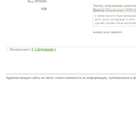
Код:2899686
Значит, неправильно кажется
#20
Цитата
(Перевозкин, ООО @ 
у меня просто был прецеден
него долг, поскольку я этот
сделки сделка стала ничтож
номер дела скажите
« Предыдущая
1
2
Следующая »
Администрация сайта не несет ответственности за информацию, публикуемую в ф