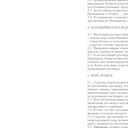
3.2. Вознаграждение выплачи
выполнения Агентом поручен
поступления денежных средс
3.3. Агент обязан полность
Принципала в течение __ ме
3.4. По взаимному согласию 
задолженности Принципалу м
4. ОСНОВАНИЯ И ПОСЛЕ
4.1. Настоящий договор прек
- отмены поручения Принци
- отказа Агента от исполнен
- в других случаях, предус
4.2. Принципал вправе отмен
другую сторону не менее чем
4.3. Если настоящий договор
Принципал обязан возместит
уплатить ему вознаграждение
если Агент исполняет поруче
прекращении договора.
5. ФОРС-МАЖОР
5.1. Стороны освобождаются 
по настоящему договору, есл
именно: пожара, наводнения, 
запретительных мер государс
на исполнение настоящего д
5.2. Под обстоятельствами 
заключения договора в резу
чрезвычайного характера.
5.3. В этих случаях срок вы
времени, в течение которого 
5.4. Сторона, для которой с
непреодолимой силы, должна
дней с момента их наступлен
5.5. Извещение должно соде