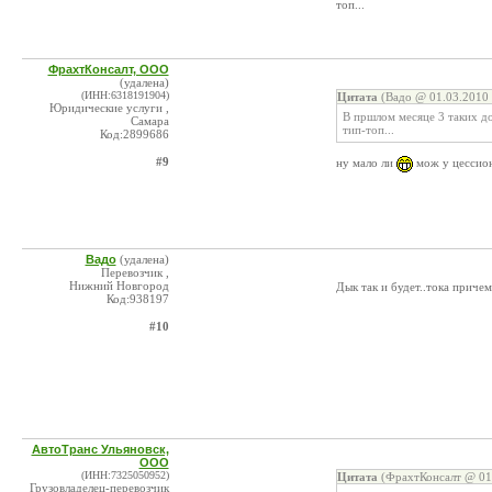
топ...
ФрахтКонсалт, ООО
(удалена)
(ИНН:6318191904)
Цитата
(Вадо @ 01.03.2010 
Юридические услуги ,
В пршлом месяце 3 таких до
Самара
тип-топ...
Код:2899686
#9
ну мало ли
мож у цессион
Вадо
(удалена)
Перевозчик ,
Нижний Новгород
Дык так и будет..тока приче
Код:938197
#10
АвтоТранс Ульяновск,
ООО
(ИНН:7325050952)
Цитата
(ФрахтКонсалт @ 01.
Грузовладелец-перевозчик