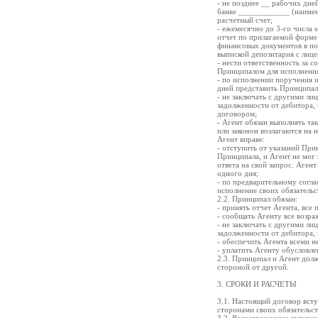
- не позднее __ рабочих дн
банке ____________ (наимено
расчетный счет;
- ежемесячно до 3-го числа
отчет по прилагаемой форме
финансовых документов в по
выпиской депозитария с лице
- нести ответственность за 
Принципалом для исполнени
- по исполнении поручения 
дней представить Принципал
- не заключать с другими л
задолженности от дебитора,
договором;
- Агент обязан выполнять та
или законом возлагаются на н
Агент вправе:
- отступить от указаний При
Принципала, и Агент не мог
ответа на свой запрос. Аген
одного дня;
- по предварительному согла
исполнение своих обязательс
2.2. Принципал обязан:
- принять отчет Агента, все
- сообщать Агенту все возра
- не заключать с другими л
задолженности от дебитора,
- обеспечить Агента всеми 
- уплатить Агенту обусловл
2.3. Принципал и Агент дол
стороной от другой.
3. СРОКИ И РАСЧЕТЫ
3.1. Настоящий договор всту
сторонами своих обязательст