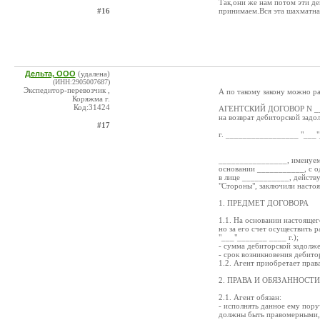
Так,они же нам потом эти де
#16
принимаем.Вся эта шахматная
Дельта, ООО
(удалена)
(ИНН:2905007687)
Экспедитор-перевозчик ,
А по такому закону можно р
Коряжма г.
Код:31424
АГЕНТСКИЙ ДОГОВОР N _
на возврат дебиторской зад
#17
г. _________________ "___"
________________, именуем
основании ___________, с о
в лице ___________, действ
"Стороны", заключили насто
1. ПРЕДМЕТ ДОГОВОРА
1.1. На основании настояще
но за его счет осуществить 
"___"_______ ____ г.);
- сумма дебиторской задолж
- срок возникновения дебито
1.2. Агент приобретает прав
2. ПРАВА И ОБЯЗАННОСТ
2.1. Агент обязан:
- исполнять данное ему пору
должны быть правомерными,