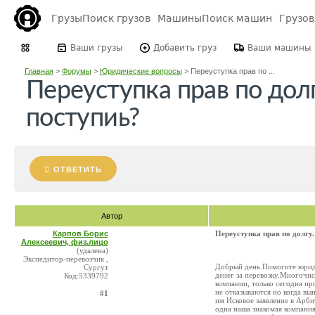
Грузы
Поиск грузов
Машины
Поиск машин
Грузо
Ваши грузы
Добавить груз
Ваши машины
Главная
>
Форумы
>
Юридические вопросы
>
Переуступка прав по ...
Переуступка прав по дол
поступиь?
ОТВЕТИТЬ
Автор
Карпов Борис
Переуступка прав по долгу
Алексеевич, физ.лицо
(удалена)
Экспедитор-перевозчик ,
Добрый день.Помогите юриди
Сургут
денег за перевозку.Многочис
Код:5339792
компании, только сегодня пр
не отказываются но когда вы
#1
им Исковое заявление в Арб
одна наша знакомая компания 