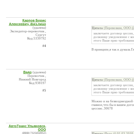
Карпов Борис
Алексеевич, физ.лицо
(удалена)
Цитата
(Перевозкин, ООО @ 
Экспедитор-перевозчик ,
заключаете договор цессии,
Сургут
должнику уведомление с коп
Код:5339792
этого Ваше прво требования
#4
В принципе,я так и думала.Гл
Вадо
(удалена)
Перевозчик ,
Нижний Новгород
Цитата
(Перевозкин, ООО @ 
Код:938197
заключаете договор цессии,
должнику уведомление с коп
#5
этого Ваше прво требования
Можно и на безвоздмездной о
главное,что-бы в вашем дого
цессию..30678
АвтоТранс Ульяновск,
ООО
(ИНН:7325050952)
Цитата
(Вадо @ 01.03.2010 