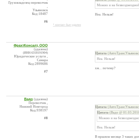
Грузовладелец-перевозчик
Можно и на безвоздмездной
,
Ульяновск
Код:18487
Неа. Нельзя!
#6
* контакт был удален
ФрахтКонсалт, ООО
(удалена)
(ИНН:6318191904)
Цитата
(АвтоТрансУльяновс
Юридические услуги ,
Неа. Нельзя!
Самара
Код:2899686
хм... почему?
#7
Вадо
(удалена)
Перевозчик ,
Нижний Новгород
Цитата
(АвтоТрансУльяновс
Код:938197
Цитата
(Вадо @ 01.03.2010
#8
Можно и на безвоздмездно
Неа. Нельзя!
В пршлом месяце 3 таких дог