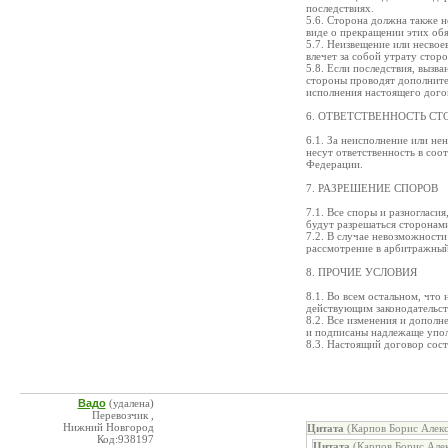
последствиях.
5.6. Сторона должна также н
виде о прекращении этих обя
5.7. Неизвещение или несвое
влечет за собой утрату сторо
5.8. Если последствия, вызва
стороны проводят дополните
исполнения настоящего дого
6. ОТВЕТСТВЕННОСТЬ СТ
6.1. За неисполнение или н
несут ответственность в со
Федерации.
7. РАЗРЕШЕНИЕ СПОРОВ
7.1. Все споры и разногласи
будут разрешаться сторонам
7.2. В случае невозможност
рассмотрение в арбитражный
8. ПРОЧИЕ УСЛОВИЯ
8.1. Во всем остальном, что
действующим законодательс
8.2. Все изменения и дополн
и подписаны надлежаще упо
8.3. Настоящий договор сос
Вадо
(удалена)
Перевозчик ,
Нижний Новгород
Цитата
(Карпов Борис Алекс
Код:938197
Цитата
(Карпов Борис Алек