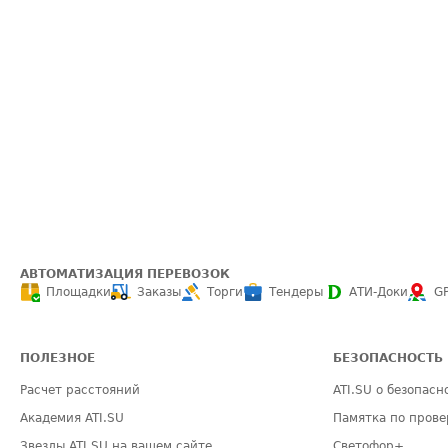
АВТОМАТИЗАЦИЯ ПЕРЕВОЗОК
Площадки
Заказы
Торги
Тендеры
АТИ-Доки
G
ПОЛЕЗНОЕ
БЕЗОПАСНОСТЬ
Расчет расстояний
ATI.SU о безопасн
Академия ATI.SU
Памятка по прове
Звезды ATI.SU на вашем сайте
Светофор+