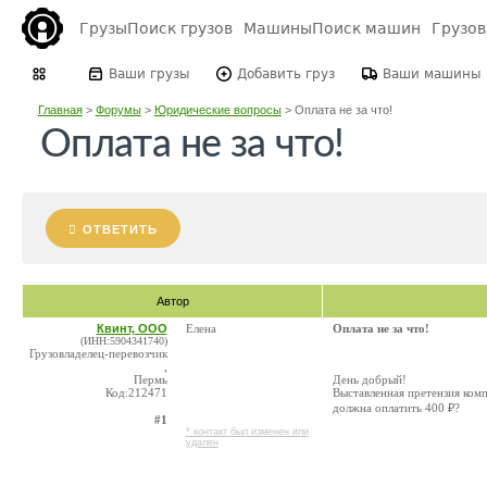
Грузы
Поиск грузов
Машины
Поиск машин
Грузо
Ваши грузы
Добавить груз
Ваши машины
Главная
>
Форумы
>
Юридические вопросы
>
Оплата не за что!
Оплата не за что!
ОТВЕТИТЬ
Автор
Квинт, ООО
Елена
Оплата не за что!
(ИНН:5904341740)
Грузовладелец-перевозчик
,
Пермь
День добрый!
Код:212471
Выставленная претензия комп
должна оплатить 400 ₽?
#1
* контакт был изменен или
удален