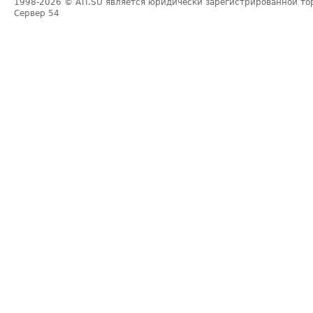
1998-2026
© ATI.SU является юридически зарегистрированной то
Сервер
54