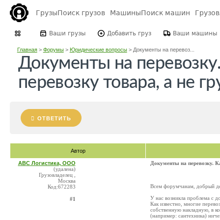
Грузы
Поиск грузов
Машины
Поиск машин
Грузо
Ваши грузы
Добавить груз
Ваши машины
Главная
>
Форумы
>
Юридические вопросы
>
Документы на перевоз...
Документы на перевозку.
перевозку товара, а не гр
ОТВЕТИТЬ
Автор
АВС Логистика, ООО
Документы на перевозку. Ка
(удалена)
Грузовладелец ,
Москва
Всем форумчанам, добрый д
Код:672283
У нас возникла проблема с 
#1
Как известно, многие перево
собственную накладную, в ко
(например: сантехника) ниче