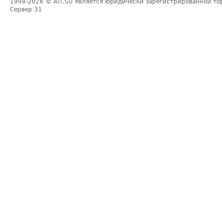
1998-2026
© ATI.SU является юридически зарегистрированной то
Сервер
31