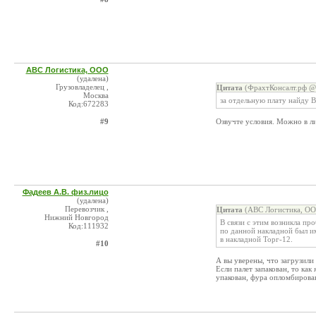
АВС Логистика, ООО
(удалена)
Грузовладелец ,
Цитата
(ФрахтКонсалт.рф @ 
Москва
за отдельную плату найду В
Код:672283
#9
Озвучте условия. Можно в ли
Фадеев А.В. физ.лицо
(удалена)
Перевозчик ,
Цитата
(АВС Логистика, ОО
Нижний Новгород
В связи с этим возникла пр
Код:111932
по данной накладной был им
в накладной Торг-12.
#10
А вы уверены, что загрузили
Если палет запакован, то как
упакован, фура опломбирова