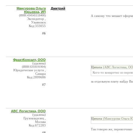
Мансурова Ольга
Дмитрий
Юрьевна, ИП
(ИНН:434545118400)
А самому что мешает оформ
Экспедитор ,
Ульяновск
Код:333055
#6
ФрахтКонсалт, ООО
(удалена)
(ИНН:6318191904)
Цитата
(АВС Логистика, ОО
Юридические услуги ,
Кого-то конкретно из перев
Самара
Код:2899686
за отдельную плату найду Ва
#7
АВС Логистика, ООО
(удалена)
Грузовладелец ,
Цитата
(Мансурова Ольга Ю
Москва
Код:672283
Так говорю же, перевозчики
#8