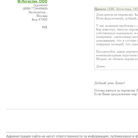
М-Логистик, ООО
(удалена)
(ИНН:7724649868)
Цитата
(АВС Логистика, ОО
Экспедитор ,
Документы на перевозку. Как
Москва
Всем форумчанам, добрый 
Код:47000
У нас возникла проблема с
#11
Как известно, многие пере
собственную накладную, в к
(например: сантехника) нич
доказывания, что в составе
товарных позиций, что указ
Посоветуйте, какие перево
номенклатурным перечнем п
Можно ли обязать перевоз
Денис
Добрый день Денис!
Готовы взяться за перевозку
Если Ваше предложение еще а
Администрация сайта не несет ответственности за информацию, публикуемую в ф