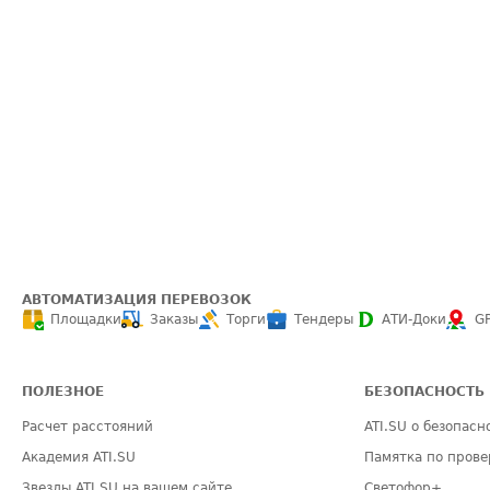
АВТОМАТИЗАЦИЯ ПЕРЕВОЗОК
Площадки
Заказы
Торги
Тендеры
АТИ-Доки
G
ПОЛЕЗНОЕ
БЕЗОПАСНОСТЬ
Расчет расстояний
ATI.SU о безопасн
Академия ATI.SU
Памятка по прове
Звезды ATI.SU на вашем сайте
Светофор+