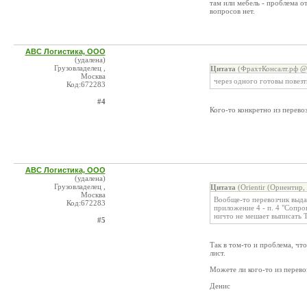
там или мебель - проблема о
вопросов нет.
АВС Логистика, ООО
(удалена)
Грузовладелец ,
Цитата
(ФрахтКонсалт.рф @ 
Москва
через одного готовы повезт
Код:672283
#4
Кого-то конкретно из перево
АВС Логистика, ООО
(удалена)
Грузовладелец ,
Цитата
(Orientir (Ориентир
Москва
Вообще-то перевозчик выда
Код:672283
приложение 4 - п. 4 "Сопр
ничто не мешает выписать 
#5
Так в том-то и проблема, чт
лист.
Можете ли кого-то из перево
Денис