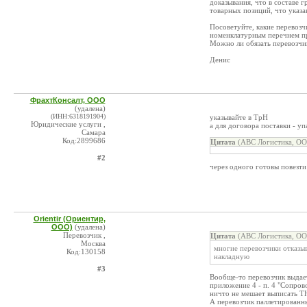
доказывания, что в составе 
товарных позиций, что указа
Посоветуйте, какие перевоз
номенклатурным перечнем пр
Можно ли обязать перевозчи
Денис
ФрахтКонсалт, ООО
(удалена)
(ИНН:6318191904)
указывайте в ТрН
Юридические услуги ,
а для договора поставки - у
Самара
Код:2899686
Цитата
(АВС Логистика, ОО
#2
через одного готовы повезти
Orientir (Ориентир,
ООО)
(удалена)
Перевозчик ,
Цитата
(АВС Логистика, ОО
Москва
многие перевозчики отказы
Код:130158
накладную
#3
Вообще-то перевозчик выдает
приложение 4 - п. 4 "Сопро
ничто не мешает выписать Т
А перевозчик паллетированны