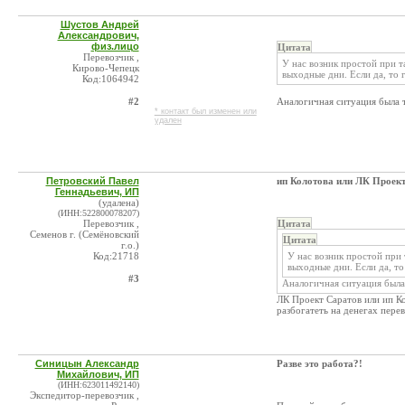
Шустов Андрей
Александрович,
физ.лицо
Цитата
Перевозчик ,
У нас возник простой при 
Кирово-Чепецк
выходные дни. Если да, то
Код:1064942
#2
Аналогичная ситуация была т
* контакт был изменен или
удален
Петровский Павел
ип Колотова или ЛК Проек
Геннадьевич, ИП
(удалена)
(ИНН:522800078207)
Перевозчик ,
Цитата
Семенов г. (Семёновский
Цитата
г.о.)
Код:21718
У нас возник простой при
выходные дни. Если да, т
#3
Аналогичная ситуация была 
ЛК Проект Саратов или ип Ко
разбогатеть на денегах пере
Синицын Александр
Разве это работа?!
Михайлович, ИП
(ИНН:623011492140)
Экспедитор-перевозчик ,