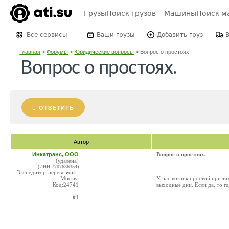
Грузы
Поиск грузов
Машины
Поиск м
Все сервисы
Ваши грузы
Добавить груз
Главная
>
Форумы
>
Юридические вопросы
>
Вопрос о простоях.
Вопрос о простоях.
ОТВЕТИТЬ
Автор
Инкатранс, ООО
Вопрос о простоях.
(удалена)
(ИНН:7707636354)
Экспедитор-перевозчик ,
Москва
У нас возник простой при т
Код:24741
выходные дни. Если да, то г
#1