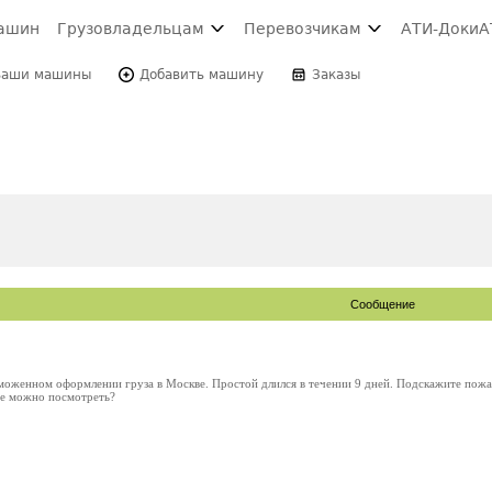
ашин
Грузовладельцам
Перевозчикам
АТИ-Доки
А
Ваши машины
Добавить машину
Заказы
Сообщение
аможенном оформлении груза в Москве. Простой длился в течении 9 дней. Подскажите пожал
де можно посмотреть?