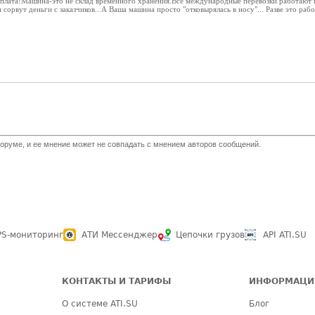
ыплата!Машина-это не склад временного хранения.Все международные перевозки работают
сорвут деньги с заказчиков...А Ваша машина просто "отковырялась в носу"... Разве это рабо
оруме, и ее мнение может не совпадать с мнением авторов сообщений.
PS-мониторинг
АТИ Мессенджер
Цепочки грузов
API ATI.SU
КОНТАКТЫ И ТАРИФЫ
ИНФОРМАЦИ
О системе ATI.SU
Блог