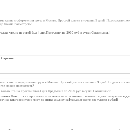
таможенном оформлении груза в Москве. Простой длился в течении 9 дней. Подскажите пожа
 где можно посмотреть?
олько что,но простой был 4 дня.Предъявил по 2000 руб в сутки.Согласились!
т Саратов
 таможенном оформлении груза в Москве. Простой длился в течении 9 дней. Подскажите по
о где можно посмотреть?
только что,но простой был 4 дня.Предъявил по 2000 руб в сутки.Согласились!
лотова Лена то же с простоем согласилась но оплачивать отказывается уже четыре месяца,п
возчика как говорится с миру по нитке-жулику кафтан,долг всего две тысячи рублей