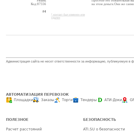
Рязань
Простой-это обязательная в
Код:87556
на этом деньги.Они же саими 
#4
* контакт был изменен или
удален
Администрация сайта не несет ответственности за информацию, публикуемую в ф
АВТОМАТИЗАЦИЯ ПЕРЕВОЗОК
Площадки
Заказы
Торги
Тендеры
АТИ-Доки
G
ПОЛЕЗНОЕ
БЕЗОПАСНОСТЬ
Расчет расстояний
ATI.SU о безопасности