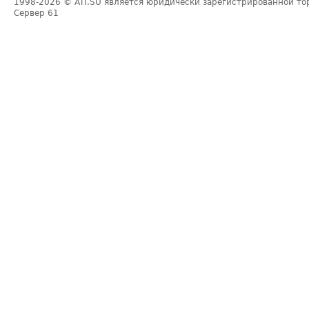
1998-2026
© ATI.SU является юридически зарегистрированной то
Сервер
61