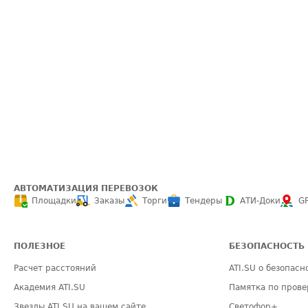
АВТОМАТИЗАЦИЯ ПЕРЕВОЗОК
Площадки
Заказы
Торги
Тендеры
АТИ-Доки
G
ПОЛЕЗНОЕ
БЕЗОПАСНОСТЬ
Расчет расстояний
ATI.SU о безопасн
Академия ATI.SU
Памятка по прове
Звезды ATI.SU на вашем сайте
Светофор+