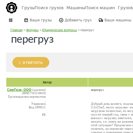
Грузы
Поиск грузов
Машины
Поиск машин
Грузо
Ваши грузы
Добавить груз
Ваши машины
Главная
>
Форумы
>
Юридические вопросы
>
перегруз
перегруз
ОТВЕТИТЬ
Автор
СимТрэк, ООО
(удалена)
перегруз
(ИНН:7325118819)
Грузовладелец-перевозчик
,
Ульяновск
Добрый день коллеги, подска
Код:589611
3,5т25м3, место загрузки- зо
загрузили полностью, по весу
груз не первый год, связь с
#1
выехал с загрузки, взвесился
заехать, т.к. опять же режи
этой ситуации? Предлагаем 
оплатить, на перевозке таког
говорит о повышении цены за