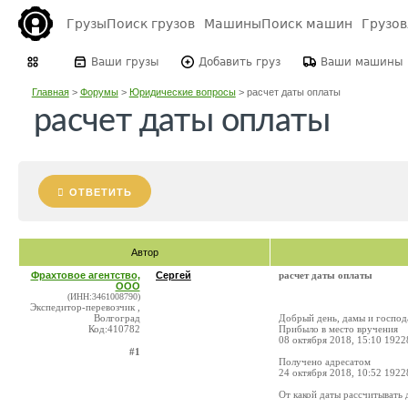
Грузы
Поиск грузов
Машины
Поиск машин
Грузо
Ваши грузы
Добавить груз
Ваши машины
Главная
>
Форумы
>
Юридические вопросы
>
расчет даты оплаты
расчет даты оплаты
ОТВЕТИТЬ
Автор
Фрахтовое агентство,
Сергей
расчет даты оплаты
ООО
(ИНН:3461008790)
Экспедитор-перевозчик ,
Волгоград
Добрый день, дамы и господ
Код:410782
Прибыло в место вручения
08 октября 2018, 15:10 192
#1
Получено адресатом
24 октября 2018, 10:52 192
От какой даты рассчитывать 