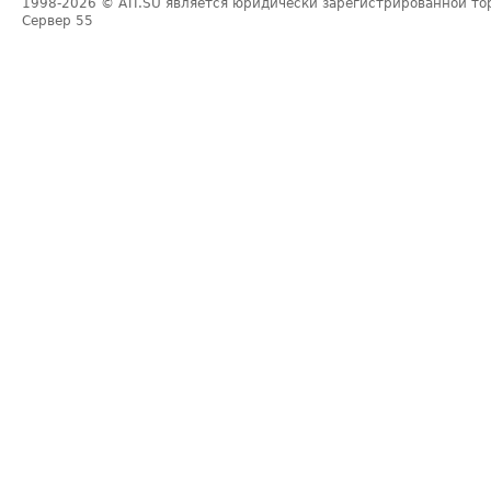
1998-2026
© ATI.SU является юридически зарегистрированной то
Сервер
55