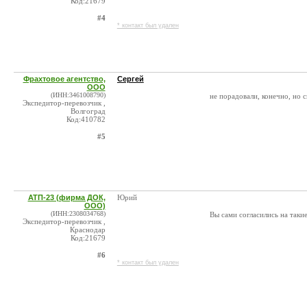
Код:21679
#4
* контакт был удален
Фрахтовое агентство,
Сергей
ООО
(ИНН:3461008790)
не порадовали, конечно, но с
Экспедитор-перевозчик ,
Волгоград
Код:410782
#5
АТП-23 (фирма ДОК,
Юрий
ООО)
(ИНН:2308034768)
Вы сами согласились на такие
Экспедитор-перевозчик ,
Краснодар
Код:21679
#6
* контакт был удален