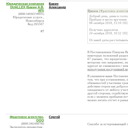
Юридическая компания
Бакин
DUALLEX (Бакин А.В.
Александр
ИП)
Цитата
(Фрахтовое агентств
(ИНН:540363749931)
Добрый день, дамы и госпо
Юридические услуги ,
Прибыло в место вручения
Новосибирск
08 октября 2018, 15:10 19
Код:265507
Получено адресатом
#7
24 октября 2018, 10:52 19
От какой даты рассчитывать
В Постановлении Пленума Ве
некоторых положений раздел
67 указано, что юридически 
которому оно направлено, но
адресат не ознакомился с ни
неполучения поступившей к
В указанном выше Постановл
том, что при установлении,
обязанностей участники гра
действия сторон как добросо
ожидаемого от любого участ
другой стороны, содействую
если с момента прибытия по
можно начать отсчет и рань
Фрахтовое агентство,
Сергей
ООО
(ИНН:3461008790)
Спасибо за исчерпывающий о
Экспедитор-перевозчик ,