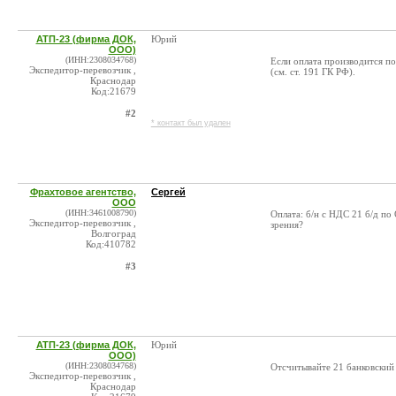
АТП-23 (фирма ДОК,
Юрий
ООО)
(ИНН:2308034768)
Если оплата производится по
Экспедитор-перевозчик ,
(см. ст. 191 ГК РФ).
Краснодар
Код:21679
#2
* контакт был удален
Фрахтовое агентство,
Сергей
ООО
(ИНН:3461008790)
Оплата: б/н с НДС 21 б/д по
Экспедитор-перевозчик ,
зрения?
Волгоград
Код:410782
#3
АТП-23 (фирма ДОК,
Юрий
ООО)
(ИНН:2308034768)
Отсчитывайте 21 банковский 
Экспедитор-перевозчик ,
Краснодар