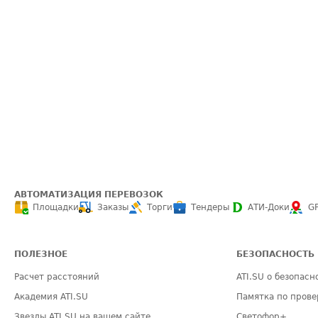
АВТОМАТИЗАЦИЯ ПЕРЕВОЗОК
Площадки
Заказы
Торги
Тендеры
АТИ-Доки
G
ПОЛЕЗНОЕ
БЕЗОПАСНОСТЬ
Расчет расстояний
ATI.SU о безопасн
Академия ATI.SU
Памятка по прове
Звезды ATI.SU на вашем сайте
Светофор+