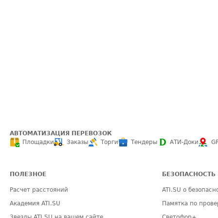
АВТОМАТИЗАЦИЯ ПЕРЕВОЗОК
Площадки
Заказы
Торги
Тендеры
АТИ-Доки
G
ПОЛЕЗНОЕ
БЕЗОПАСНОСТЬ
Расчет расстояний
ATI.SU о безопасн
Академия ATI.SU
Памятка по прове
Звезды ATI.SU на вашем сайте
Светофор+