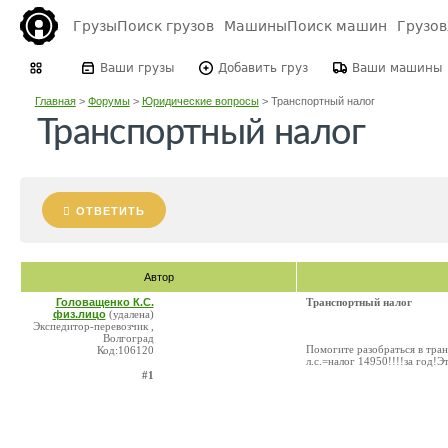
Грузы
Поиск грузов
Машины
Поиск машин
Грузо
Ваши грузы
Добавить груз
Ваши машины
Главная
>
Форумы
>
Юридические вопросы
>
Транспортный налог
Транспортный налог
ОТВЕТИТЬ
Автор
Головащенко К.С.
Транспортный налог
физ.лицо
(удалена)
Экспедитор-перевозчик ,
Волгоград
Помогите разобраться в тра
Код:106120
л.с.=налог 14950!!!!за год!Э
#1