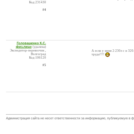
Код:231430
#4
Головащенко К.С.
физ.лицо
(удалена)
Экспедитор-перевозчик ,
А если у меня 2:230л с и 32
Волгоград
труда!!!!
Код:106120
#5
Администрация сайта не несет ответственности за информацию, публикуемую в ф