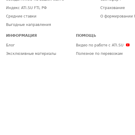
Индекс ATI.SU FTL РФ
Страхование
Средние ставки
О формировании 
Выгодные направления
ИНФОРМАЦИЯ
ПОМОЩЬ
Блог
Видео по работе с ATI.SU
Эксклюзивные материалы
Полезное по перевозкам
Политика конфиденциальности
Часто задаваемые вопросы (FA
Общие положения
Техническая информация
Карта сайта
ЗАДАТЬ ВОПРОС