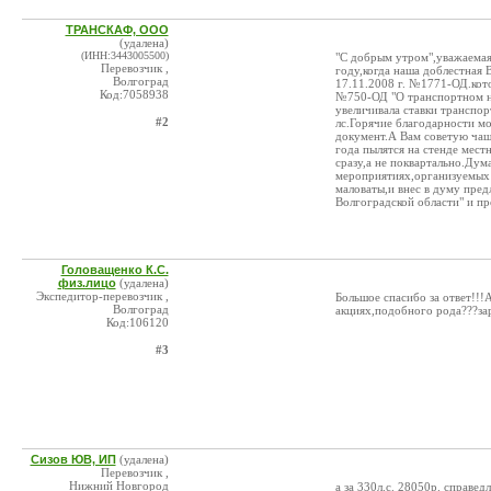
ТРАНСКАФ, ООО
(удалена)
(ИНН:3443005500)
"С добрым утром",уважаемая
Перевозчик ,
году,когда наша доблестная 
Волгоград
17.11.2008 г. №1771-ОД.кото
Код:7058938
№750-ОД "О транспортном на
увеличивала ставки транспор
#2
лс.Горячие благодарности м
документ.А Вам советую чащ
года пылятся на стенде мес
сразу,а не поквартально.Дум
мероприятиях,организуемых 
маловаты,и внес в думу пред
Волгоградской области" и пр
Головащенко К.С.
физ.лицо
(удалена)
Экспедитор-перевозчик ,
Большое спасибо за ответ!!
Волгоград
акциях,подобного рода???за
Код:106120
#3
Сизов ЮВ, ИП
(удалена)
Перевозчик ,
Нижний Новгород
а за 330л.с. 28050р. справед