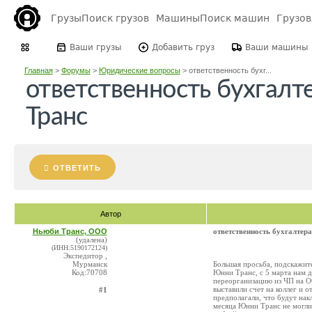
Грузы
Поиск грузов
Машины
Поиск машин
Грузо
Ваши грузы
Добавить груз
Ваши машины
Главная
>
Форумы
>
Юридические вопросы
>
ответственность бухг...
ответственность бухгал
Транс
ОТВЕТИТЬ
Автор
Ньюби Транс, ООО
ответственность бухгалте
(удалена)
(ИНН:5190172124)
Экспедитор ,
Мурманск
Большая просьба, подскажите
Код:70708
Юнни Транс, с 5 марта нам д
переорганизацию из ЧП на О
выставили счет на коллег и 
#1
предполагали, что будут накл
месяца Юнни Транс не могли 