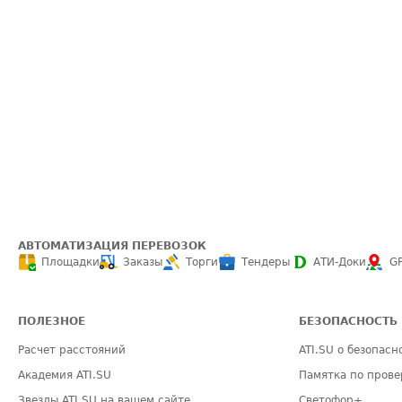
АВТОМАТИЗАЦИЯ ПЕРЕВОЗОК
Площадки
Заказы
Торги
Тендеры
АТИ-Доки
G
ПОЛЕЗНОЕ
БЕЗОПАСНОСТЬ
Расчет расстояний
ATI.SU о безопасн
Академия ATI.SU
Памятка по прове
Звезды ATI.SU на вашем сайте
Светофор+