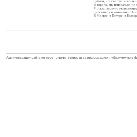
рублей, просто так, взяли и
которого, мы изначально не 
Москва, вернуть отправленну
бухгалтера и компанию Юнни
В Москве, в Питере, в Белгор
Администрация сайта не несет ответственности за информацию, публикуемую в ф