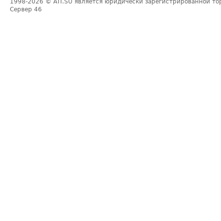
1998-2026
© ATI.SU является юридически зарегистрированной то
Сервер
46