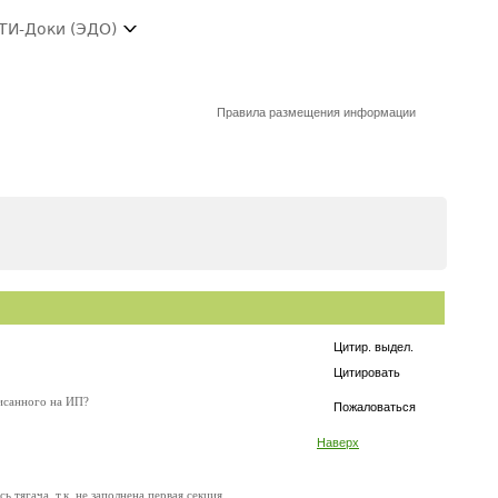
ТИ-Доки (ЭДО)
Правила размещения информации
Цитир. выдел.
Цитировать
писанного на ИП?
Пожаловаться
Наверх
 тягача, т.к. не заполнена первая секция