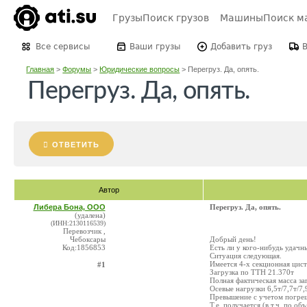
Грузы
Поиск грузов
Машины
Поиск м
Все сервисы
Ваши грузы
Добавить груз
Главная
>
Форумы
>
Юридические вопросы
>
Перегруз. Да, опять.
Перегруз. Да, опять.
ОТВЕТИТЬ
Автор
Либера Бона, ООО
Перегруз. Да, опять.
(удалена)
(ИНН:2130116539)
Перевозчик ,
Чебоксары
Добрый день!
Код:1856853
Есть ли у кого-нибудь удач
Ситуация следующая.
Имеется 4-х секционная цисте
#1
Загрузка по ТТН 21.370т
Полная фактическая масса за
Осевые нагрузки 6,5т/7,7т/7,
Превышение с учетом погрешн
Т.е. получается (в т.ч. по о