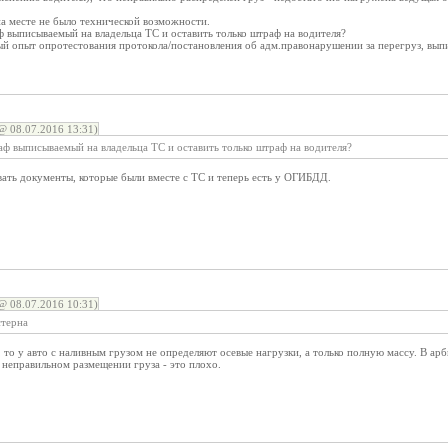
а месте не было технической возможности.
 выписываемый на владельца ТС и оставить только штраф на водителя?
ный опыт опротестования протокола/постановления об адм.правонарушении за перегруз, вы
 08.07.2016 13:31)
ф выписываемый на владельца ТС и оставить только штраф на водителя?
ать документы, которые были вместе с ТС и теперь есть у ОГИБДД.
 08.07.2016 10:31)
стерна
, то у авто с наливным грузом не определяют осевые нагрузки, а только полную массу. В а
о неправильном размещении груза - это плохо.