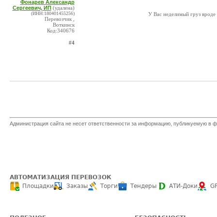
Фонарев Александр
Сергеевич, ИП
(удалена)
(ИНН:180401455256)
У Вас неделимый груз вроде 
Перевозчик ,
Воткинск
Код:340676
#4
Администрация сайта не несет ответственности за информацию, публикуемую в ф
АВТОМАТИЗАЦИЯ ПЕРЕВОЗОК
Площадки
Заказы
Торги
Тендеры
АТИ-Доки
G