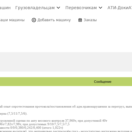
ашин
Грузовладельцам
Перевозчикам
АТИ-Доки
А
Ваши машины
Добавить машину
Заказы
Сообщение
ный опыт опротестования протокола/постановления об адм.правонарушении за перегруз, вы
рна (7,5/11/7,5/6).
груженной сцепки по акту весового контроля 37,960т, при допустимой 40т
96т/7,82т/7,98т, при допустимых 9/10/7,5/7,5/7,5
ости 0/0/0,380/0,242/0,400 (итого 1,022т)
бъяснению водителя), что неправильно распределён груз - недостаточно нагружена ведущая ось