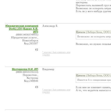
цистерны.
Переместить наливной груз н
Возможно ли оспорить штраф
Есть ли у кого-нибудь удач
Юридическая компания
Александр Б.
DUALLEX (Бакин А.В.
ИП)
Цитата
(Либера Бона, ООО @
(ИНН:540363749931)
Возможно ли оспорить штра
Юридические услуги ,
Новосибирск
Код:265507
Возможно, но нужно показыв
#2
* контакт был изменен или
удален
Молчанова Н.И. ИП
Владимир
(ИНН:440101195514)
Перевозчик ,
Цитата
(Либера Бона, ООО @
Кострома
Имеется 4-х секционная ци
Код:248846
#3
Если мне не изменяет память
* контакт был изменен или
А то, что водитель написал 
удален