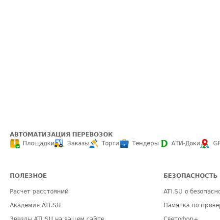
АВТОМАТИЗАЦИЯ ПЕРЕВОЗОК
Площадки
Заказы
Торги
Тендеры
АТИ-Доки
G
ПОЛЕЗНОЕ
БЕЗОПАСНОСТЬ
Расчет расстояний
ATI.SU о безопасн
Академия ATI.SU
Памятка по прове
Звезды ATI.SU на вашем сайте
Светофор+