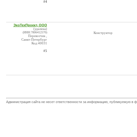
#4
ЭкоТехПроект, ООО
(удалена)
(ИНН:7806412570)
Конструктор
Перевозчик ,
Санкт-Петербург
Код:40031
#5
Администрация сайта не несет ответственности за информацию, публикуемую в ф