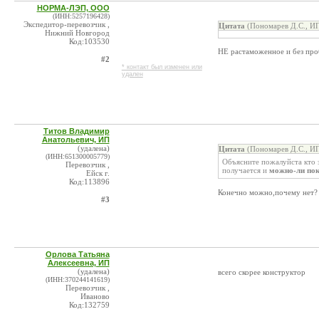
НОРМА-ЛЭП, ООО
(ИНН:5257196428)
Экспедитор-перевозчик ,
Цитата
(Пономарев Д.С., ИП
Нижний Новгород
Код:103530
НЕ растаможенное и без проб
#2
* контакт был изменен или
удален
Титов Владимир
Анатольевич, ИП
(удалена)
Цитата
(Пономарев Д.С., ИП
(ИНН:651300005779)
Объясните пожалуйста кто
Перевозчик ,
получается и
можно-ли пок
Ейск г.
Код:113896
Конечно можно,почему нет
#3
Орлова Татьяна
Алексеевна, ИП
(удалена)
всего скорее конструктор
(ИНН:370244141619)
Перевозчик ,
Иваново
Код:132759