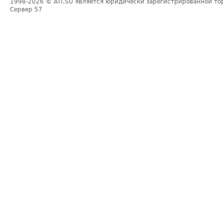
1998-2026
© ATI.SU является юридически зарегистрированной то
Сервер
57