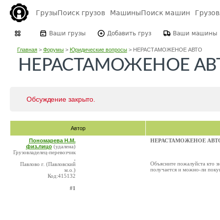
Грузы
Поиск грузов
Машины
Поиск машин
Грузо
Ваши грузы
Добавить груз
Ваши машины
Главная
>
Форумы
>
Юридические вопросы
>
НЕРАСТАМОЖЕНОЕ АВТО
НЕРАСТАМОЖЕНОЕ АВ
Обсуждение закрыто.
Автор
Пономарева Н.М.
НЕРАСТАМОЖЕНОЕ АВТ
физ.лицо
(удалена)
Грузовладелец-перевозчик
,
Объясните пожалуйста кто з
Павлово г. (Павловский
получается и можно-ли поку
м.о.)
Код:415132
#1