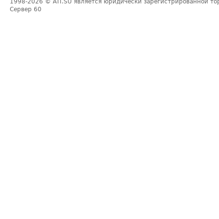
1998-2026
© ATI.SU является юридически зарегистрированной то
Сервер
60