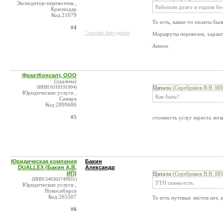
Экспедитор-перевозчик ,
Работали долго и ездили без
Краснодар
Код:21679
То есть, какие-то оплаты был
#4
* контакт был удален
Маршруты перевозок, характе
Антон.
ФрахтКонсалт, ООО
(удалена)
(ИНН:6318191904)
Цитата
(Серебряков В.В. ИП
Юридические услуги ,
Как быть?
Самара
Код:2899686
#5
стоимость услуг юриста легк
Юридическая компания
Бакин
DUALLEX (Бакин А.В.
Александр
ИП)
Цитата
(Серебряков В.В. ИП
(ИНН:540363749931)
ТТН сканы есть.
Юридические услуги ,
Новосибирск
Код:265507
То есть путевых листов нет,
#6