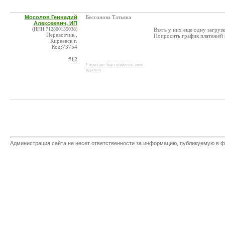
Мосолов Геннадий
Бессонова Татьяна
Алексеевич, ИП
(ИНН:712800135038)
Взять у них еще одну загруз
Перевозчик ,
Попросить график платежей 
Киреевск г.
Код:73754
#12
* контакт был изменен или
удален
Администрация сайта не несет ответственности за информацию, публикуемую в ф