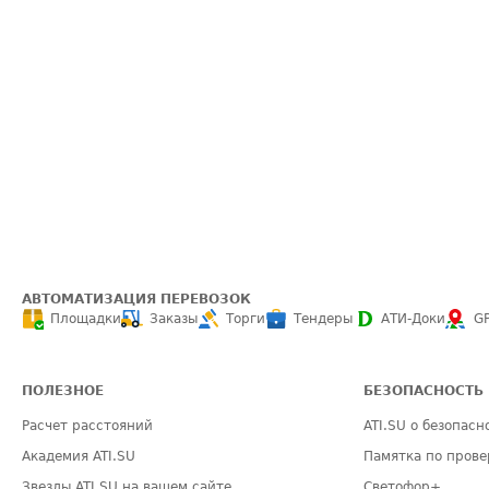
АВТОМАТИЗАЦИЯ ПЕРЕВОЗОК
Площадки
Заказы
Торги
Тендеры
АТИ-Доки
G
ПОЛЕЗНОЕ
БЕЗОПАСНОСТЬ
Расчет расстояний
ATI.SU о безопасн
Академия ATI.SU
Памятка по прове
Звезды ATI.SU на вашем сайте
Светофор+