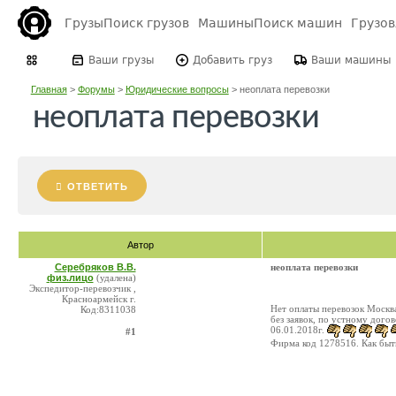
Грузы
Поиск грузов
Машины
Поиск машин
Грузо
Ваши грузы
Добавить груз
Ваши машины
Главная
>
Форумы
>
Юридические вопросы
>
неоплата перевозки
неоплата перевозки
ОТВЕТИТЬ
Автор
Серебряков В.В.
неоплата перевозки
физ.лицо
(удалена)
Экспедитор-перевозчик ,
Красноармейск г.
Нет оплаты перевозок Москв
Код:8311038
без заявок, по устному догов
06.01.2018г.
#1
Фирма код 1278516. Как быть