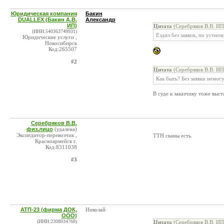
Юридическая компания
Бакин
DUALLEX (Бакин А.В.
Александр
ИП)
Цитата
(Серебряков В.В. ИП
(ИНН:540363749931)
Ездил без заявок, по устном
Юридические услуги ,
Новосибирск
Код:265507
#2
Цитата
(Серебряков В.В. ИП
Как быть? Без заявки немог
В суде к заказчику тоже выс
Серебряков В.В.
физ.лицо
(удалена)
Экспедитор-перевозчик ,
ТТН сканы есть.
Красноармейск г.
Код:8311038
#3
АТП-23 (фирма ДОК,
Николай
ООО)
(ИНН:2308034768)
Цитата
(Серебряков В.В. ИП