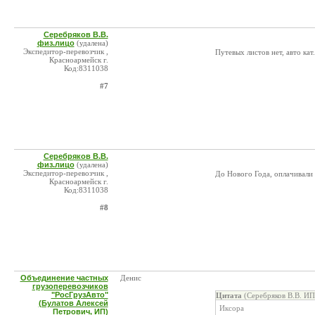
Серебряков В.В.
физ.лицо
(удалена)
Экспедитор-перевозчик ,
Путевых листов нет, авто кат
Красноармейск г.
Код:8311038
#7
Серебряков В.В.
физ.лицо
(удалена)
Экспедитор-перевозчик ,
До Нового Года, оплачивали
Красноармейск г.
Код:8311038
#8
Объединение частных
Денис
грузоперевозчиков
"РосГрузАвто"
Цитата
(Серебряков В.В. ИП
(Булатов Алексей
Иксора
Петрович, ИП)