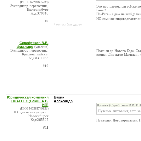
(ИНН:667209655239)
Экспедитор-перевозчик ,
Это про цветок или всё же в
Екатеринбург
Ваши?
Код:370010
По-Реге - я даж не знай,у ме
НО сами же видите,платят он
#9
* контакт был удален
Серебряков В.В.
физ.лицо
(удалена)
Экспедитор-перевозчик ,
Платили до Нового Года. Ста
Красноармейск г.
звонки. Директор Мамыкин, е
Код:8311038
#10
Юридическая компания
Бакин
DUALLEX (Бакин А.В.
Александр
ИП)
Цитата
(Серебряков В.В. ИП
(ИНН:540363749931)
Путевых листов нет, авто ка
Юридические услуги ,
Новосибирск
Код:265507
Печально. Договориваться. И
#11