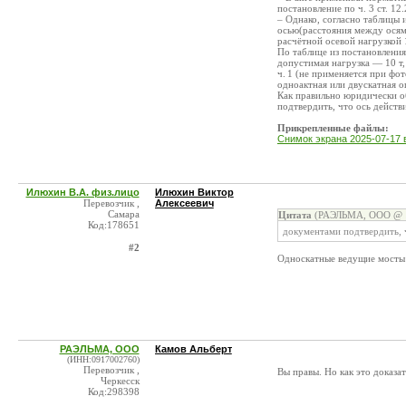
постановление по ч. 3 ст. 12
– Однако, согласно таблицы 
осью(расстояния между осями
расчётной осевой нагрузкой 1
По таблице из постановления
допустимая нагрузка — 10 т,
ч. 1 (не применяется при фо
одноактная или двускатная о
Как правильно юридически об
подтвердить, что ось дейст
Прикрепленные файлы:
Снимок экрана 2025-07-17 в
Илюхин В.А. физ.лицо
Илюхин Виктор
Перевозчик ,
Алексеевич
Самара
Цитата
(РАЭЛЬМА, ООО @ 1
Код:178651
документами подтвердить, 
#2
Односкатные ведущие мосты 
РАЭЛЬМА, ООО
Камов Альберт
(ИНН:0917002760)
Перевозчик ,
Вы правы. Но как это доказа
Черкесск
Код:298398