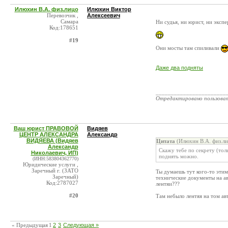
Илюхин В.А. физ.лицо
Илюхин Виктор
Перевозчик ,
Алексеевич
Самара
Ни судья, ни юрист, ни эксп
Код:178651
#19
Они мосты там спиливали
Даже два подняты
_______________________
Отредактировано пользова
Ваш юрист ПРАВОВОЙ
Видяев
ЦЕНТР АЛЕКСАНДРА
Александр
ВИДЯЕВА (Видяев
Цитата
(Илюхин В.А. физ.ли
Александр
Скажу тебе по секрету (тол
Николаевич, ИП)
поднять можно.
(ИНН:583804362770)
Юридические услуги ,
Заречный г. (ЗАТО
Ты думаешь тут кого-то эти
Заречный)
технические документы на ав
Код:2787027
лентяи???
#20
Там небыло лентяя на том ав
« Предыдущая
1
2
3
Следующая »