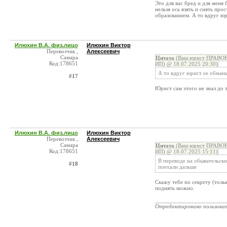
Это для вас бред и для меня
нельзя ось взять и снять про
образованием. А то вдруг юр
Илюхин В.А. физ.лицо
Илюхин Виктор
Перевозчик ,
Алексеевич
Самара
Цитата
(Ваш юрист ПРАВОВ
Код:178651
ИП) @ 18.07.2025 20:30)
А то вдруг юрист ее обманы
#17
Юрист сам этого не знал до 
Илюхин В.А. физ.лицо
Илюхин Виктор
Перевозчик ,
Алексеевич
Самара
Цитата
(Ваш юрист ПРАВОВ
Код:178651
ИП) @ 18.07.2025 15:11)
В переводе на обывательски
#18
поехали дальше
Скажу тебе по секрету (толь
поднять можно.
_______________________
Отредактировано пользова