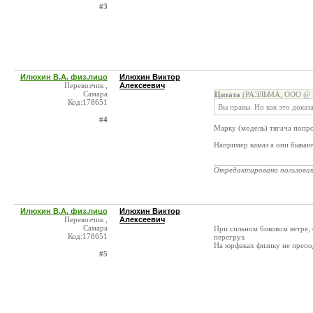
#3
Илюхин В.А. физ.лицо
Илюхин Виктор
Перевозчик ,
Алексеевич
Самара
Цитата
(РАЭЛЬМА, ООО @ 1
Код:178651
Вы правы. Но как это доказ
#4
Марку (модель) тягача попр
Например камаз а они бываю
_______________________
Отредактировано пользова
Илюхин В.А. физ.лицо
Илюхин Виктор
Перевозчик ,
Алексеевич
Самара
При сильном боковом ветре, 
Код:178651
перегруз.
На юрфаках физику не препо
#5