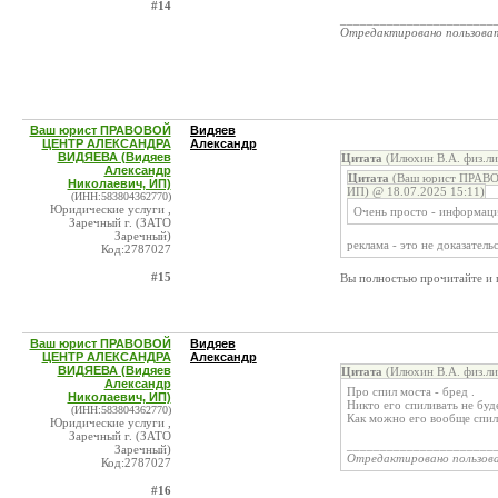
#14
_______________________
Отредактировано пользова
Ваш юрист ПРАВОВОЙ
Видяев
ЦЕНТР АЛЕКСАНДРА
Александр
ВИДЯЕВА (Видяев
Цитата
(Илюхин В.А. физ.ли
Александр
Цитата
(Ваш юрист ПРАВО
Николаевич, ИП)
ИП) @ 18.07.2025 15:11)
(ИНН:583804362770)
Юридические услуги ,
Очень просто - информаци
Заречный г. (ЗАТО
Заречный)
реклама - это не доказатель
Код:2787027
#15
Вы полностью прочитайте и п
Ваш юрист ПРАВОВОЙ
Видяев
ЦЕНТР АЛЕКСАНДРА
Александр
ВИДЯЕВА (Видяев
Цитата
(Илюхин В.А. физ.ли
Александр
Про спил моста - бред .
Николаевич, ИП)
Никто его спиливать не буде
(ИНН:583804362770)
Как можно его вообще спили
Юридические услуги ,
Заречный г. (ЗАТО
______________________
Заречный)
Отредактировано пользов
Код:2787027
#16