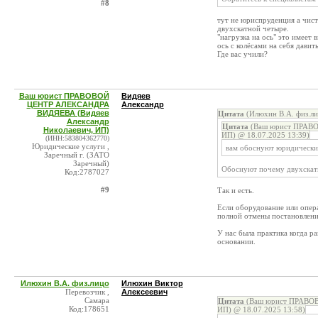
#8
тут не юриспруденция а чиста
двухскатной четыре.
"нагрузка на ось" это имеет
ось с колёсами на себя давит
Где вас учили?
Ваш юрист ПРАВОВОЙ
Видяев
ЦЕНТР АЛЕКСАНДРА
Александр
ВИДЯЕВА (Видяев
Цитата
(Илюхин В.А. физ.ли
Александр
Цитата
(Ваш юрист ПРАВО
Николаевич, ИП)
ИП) @ 18.07.2025 13:39)
(ИНН:583804362770)
Юридические услуги ,
вам обоснуют юридически 
Заречный г. (ЗАТО
Заречный)
Обоснуют почему двухскат
Код:2787027
#9
Так и есть.
Если оборудование или опер
полной отмены постановлени
У нас была практика когда р
основании.
Илюхин В.А. физ.лицо
Илюхин Виктор
Перевозчик ,
Алексеевич
Самара
Цитата
(Ваш юрист ПРАВОВ
Код:178651
ИП) @ 18.07.2025 13:58)