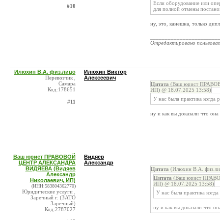
Если оборудование или опе
#10
для полной отмены постано
ну, это, канешна, только ди
_______________________
Отредактировано пользова
Илюхин В.А. физ.лицо
Илюхин Виктор
Перевозчик ,
Алексеевич
Самара
Цитата
(Ваш юрист ПРАВОВ
Код:178651
ИП) @ 18.07.2025 13:58)
У нас была практика когда 
#11
ну и как вы доказали что она
Ваш юрист ПРАВОВОЙ
Видяев
ЦЕНТР АЛЕКСАНДРА
Александр
ВИДЯЕВА (Видяев
Цитата
(Илюхин В.А. физ.ли
Александр
Цитата
(Ваш юрист ПРАВО
Николаевич, ИП)
ИП) @ 18.07.2025 13:58)
(ИНН:583804362770)
Юридические услуги ,
У нас была практика когда
Заречный г. (ЗАТО
Заречный)
ну и как вы доказали что он
Код:2787027