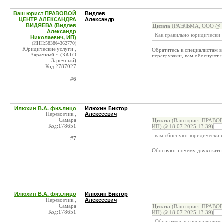
Ваш юрист ПРАВОВОЙ
Видяев
ЦЕНТР АЛЕКСАНДРА
Александр
ВИДЯЕВА (Видяев
Цитата
(РАЭЛЬМА, ООО @ 1
Александр
Как правильно юридически 
Николаевич, ИП)
(ИНН:583804362770)
Юридические услуги ,
Обратитесь к специалистам в
Заречный г. (ЗАТО
перегрузами, вам обоснуют 
Заречный)
Код:2787027
#6
Илюхин В.А. физ.лицо
Илюхин Виктор
Перевозчик ,
Алексеевич
Самара
Цитата
(Ваш юрист ПРАВОВ
Код:178651
ИП) @ 18.07.2025 13:39)
вам обоснуют юридически и
#7
Обоснуют почему двухскатн
Илюхин В.А. физ.лицо
Илюхин Виктор
Перевозчик ,
Алексеевич
Самара
Цитата
(Ваш юрист ПРАВОВ
Код:178651
ИП) @ 18.07.2025 13:39)
Обратитесь к специалистам