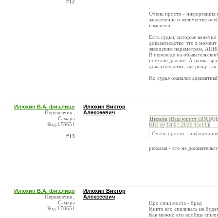
#12
Очень просто - информация и
заключение о количестве осе
изменена.
Есть судьи, которые конечно 
доказательство что в момент
заводским параметрам, АПВГК
В переводе на обывательский
поехали дальше. А рамка вра
доказательства, как решу так 
Но судья оказался адекватный
Илюхин В.А. физ.лицо
Илюхин Виктор
Перевозчик ,
Алексеевич
Самара
Цитата
(Ваш юрист ПРАВОВ
Код:178651
ИП) @ 18.07.2025 15:11)
Очень просто - информация
#13
реклама - это не доказательс
Илюхин В.А. физ.лицо
Илюхин Виктор
Перевозчик ,
Алексеевич
Самара
Про спил моста - бред .
Код:178651
Никто его спиливать не будет
Как можно его вообще спилис