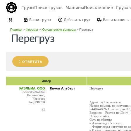
Грузы
Поиск грузов
Машины
Поиск машин
Грузо
Ваши грузы
Добавить груз
Ваши машины
Главная
>
Форумы
>
Юридические вопросы
>
Перегруз
Перегруз
ОТВЕТИТЬ
Автор
РАЭЛЬМА, ООО
Камов Альберт
Перегруз
(ИНН:0917002760)
Перевозчик ,
Черкесск
Код:298398
Здравствуйте, коллеги.
Нужна помощь по ситуации с
R440A4X2NA, категория N3).
#1
Воронеж - Ростов-на-Дону -
Новороссийск
Суть проблемы:
– Автопоезд с 5 осями;
– Фактическая нагрузка на о
– В акте применили нормати