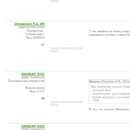
удален
Овчаренко П.А. ИП
(ИНН:891300133500)
Перевозчик ,
У нас машина на жене,я езжу
Губкинский г.
спрашивал путевку у меня.До
Код:2698655
#7
* контакт был изменен или
удален
ЮНИКАР, ООО
(ИНН:7100000543)
Грузовладелец-перевозчик
Цитата
(Парахин А.В., ИП @
,
При перевозки грузов обще
Новомосковск
- путевой лист
Код:11137
- водительское удостоверен
- копию трудового договор
#8
- ТТН
* контакт был изменен или
удален
И что, это письмо Минтранса
ЮНИКАР, ООО
(ИНН:7100000543)