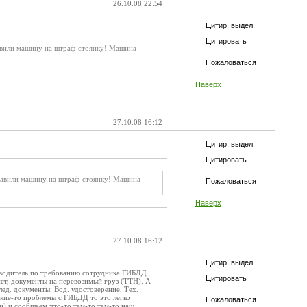
26.10.08 22:54
Цитир. выдел.
Цитировать
тавили машину на штраф-стоянку! Машина
Пожаловаться
Наверх
27.10.08 16:12
Цитир. выдел.
Цитировать
оставили машину на штраф-стоянку! Машина
Пожаловаться
Наверх
27.10.08 16:12
Цитир. выдел.
и водитель по требованию сотрудника ГИБДД
Цитировать
ист, документы на перевозимый груз (ТТН). А
ед. документы: Вод. удостоверение, Тех.
какие-то проблемы с ГИБДД то это легко
Пожаловаться
и) и сообщаем что-то там-то там-то наш