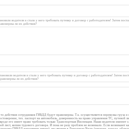
ановили водителя и стали у него требовать путевку и договор с работодателем! Затем пос
равомерны ли их действия?
тановили водителя и стали у него требовать путевку и договор с работодателем! Затем п
Правомерны ли их действия?
, то действия сотрудников ГИБДД будут правомерны. Т.к. осуществляется перевозка груза 
достоверение, тех. паспорт на автомобиль, доверенность на право управления ТС, путевой л
вроде его имеет право требовать только Транспортная Инспекция. Наши водители имееют сл
вой лист, копию тудового договора. И пока не разу проблем не возникало. Если возникают 
 стороны ГИБДД нарушение закона), мы звоним в Дежурную Часть (региона, города, област