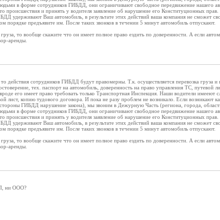
людьми в форме сотрудников ГИБДД, они ограничивают свободное передвижение нашего а
сто происшествия и принять у водителя заявление об нарушение его Конституционных пра
БДД удерживают Ваш автомобиль, в результате этих действий ваша компания не сможет сво
ном порядке предъявите им. После таких звонков в течении 5 минут автомобиль отпускают.
з груза, то вообще скажите что он имеет полное право ездить по доверенности. А если авт
вор-аренды.
, то действия сотрудников ГИБДД будут правомерны. Т.к. осуществляется перевозка груза 
достоверение, тех. паспорт на автомобиль, доверенность на право управления ТС, путевой л
вроде его имеет право требовать только Транспортная Инспекция. Наши водители имееют сл
вой лист, копию тудового договора. И пока не разу проблем не возникало. Если возникают 
 стороны ГИБДД нарушение закона), мы звоним в Дежурную Часть (региона, города, област
людьми в форме сотрудников ГИБДД, они ограничивают свободное передвижение нашего а
сто происшествия и принять у водителя заявление об нарушение его Конституционных пра
БДД удерживают Ваш автомобиль, в результате этих действий ваша компания не сможет сво
ном порядке предъявите им. После таких звонков в течении 5 минут автомобиль отпускают.
з груза, то вообще скажите что он имеет полное право ездить по доверенности. А если авт
вор-аренды.
ИП, ни ООО?