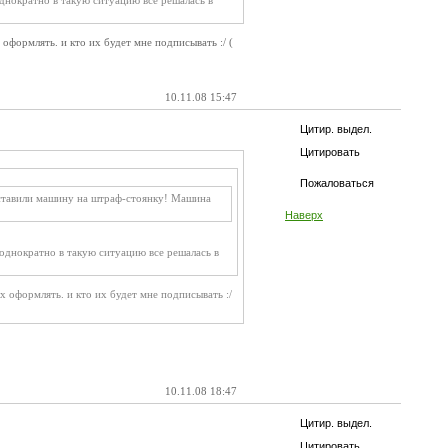
однократно в такую ситуацию все решалась в
 оформлять. и кто их будет мне подписывать :/ (
10.11.08 15:47
Цитир. выдел.
Цитировать
Пожаловаться
поставили машину на штраф-стоянку! Машина
Наверх
 однократно в такую ситуацию все решалась в
их оформлять. и кто их будет мне подписывать :/
10.11.08 18:47
Цитир. выдел.
Цитировать