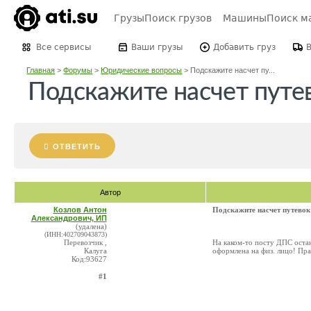
Грузы
Поиск грузов
Машины
Поиск м
Все сервисы
Ваши грузы
Добавить груз
Главная
>
Форумы
>
Юридические вопросы
>
Подскажите насчет пу...
Подскажите насчет путев
ОТВЕТИТЬ
Автор
Козлов Антон
Подскажите насчет путевок
Александрович, ИП
(удалена)
(ИНН:402709043873)
Перевозчик ,
На каком-то посту ДПС остан
Калуга
оформлена на физ. лицо! Пр
Код:93627
#1