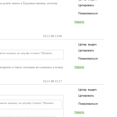
ны делать запись в Трудовую книжку, поэтому
Цитировать
Пожаловаться
Наверх
10.11.08 13:06
Цитир. выдел.
Цитировать
тавили машину на штраф-стоянку! Машина
Пожаловаться
Наверх
нократно в такую ситуацию все решалась в пользу
10.11.08 15:17
Цитир. выдел.
Цитировать
оставили машину на штраф-стоянку! Машина
Пожаловаться
Наверх