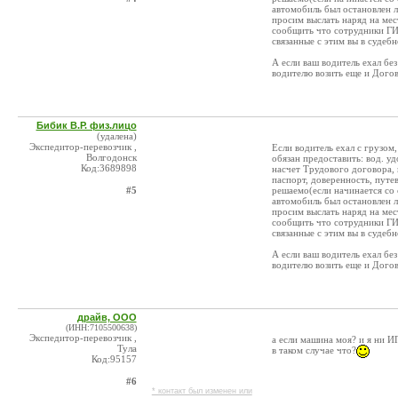
автомобиль был остановлен 
просим выслать наряд на ме
сообщить что сотрудники ГИ
связанные с этим вы в судеб
А если ваш водитель ехал бе
водителю возить еще и Дого
Бибик В.Р. физ.лицо
(удалена)
Экспедитор-перевозчик ,
Если водитель ехал с грузом
Волгодонск
обязан предоставить: вод. у
Код:3689898
насчет Трудового договора, 
паспорт, доверенность, путе
#5
решаемо(если начинается со
автомобиль был остановлен 
просим выслать наряд на ме
сообщить что сотрудники ГИ
связанные с этим вы в судеб
А если ваш водитель ехал бе
водителю возить еще и Дого
драйв, ООО
(ИНН:7105500638)
Экспедитор-перевозчик ,
а если машина моя? и я ни 
Тула
в таком случае что?
Код:95157
#6
* контакт был изменен или