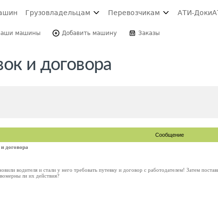
ашин
Грузовладельцам
Перевозчикам
АТИ-Доки
А
Ваши машины
Добавить машину
Заказы
ок и договора
Сообщение
 и договора
овили водителя и стали у него требовать путевку и договор с работодателем! Затем пост
авомерны ли их действия?