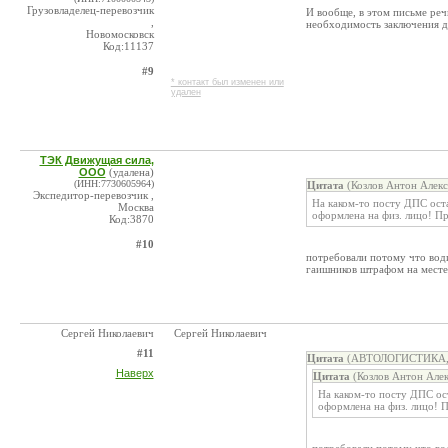
Грузовладелец-перевозчик
И вообще, в этом письме реч
,
необходимость заключения д
Новомосковск
Код:11137
#9
* контакт был изменен или
удален
ТЭК Движущая сила,
ООО
(удалена)
(ИНН:7730605964)
Цитата
(Козлов Антон Алекс
Экспедитор-перевозчик ,
На каком-то посту ДПС ост
Москва
оформлена на физ. лицо! П
Код:3870
#10
потребовали потому что води
гаишников штрафом на месте
Сергей Николаевич
Сергей Николаевич
#11
Цитата
(АВТОЛОГИСТИКА, О
Наверх
Цитата
(Козлов Антон Алек
На каком-то посту ДПС ос
оформлена на физ. лицо! 