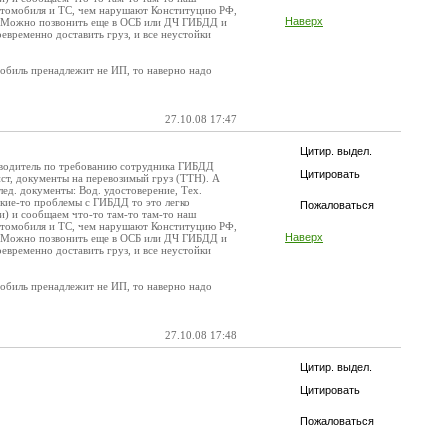
втомобиля и ТС, чем нарушают Конституцию РФ,
Наверх
в. Можно позвонить еще в ОСБ или ДЧ ГИБДД и
евременно доставить груз, и все неустойки
омобиль пренадлежит не ИП, то наверно надо
27.10.08 17:47
Цитир. выдел.
и водитель по требованию сотрудника ГИБДД
Цитировать
ист, документы на перевозимый груз (ТТН). А
ед. документы: Вод. удостоверение, Тех.
какие-то проблемы с ГИБДД то это легко
Пожаловаться
и) и сообщаем что-то там-то там-то наш
втомобиля и ТС, чем нарушают Конституцию РФ,
Наверх
в. Можно позвонить еще в ОСБ или ДЧ ГИБДД и
евременно доставить груз, и все неустойки
омобиль пренадлежит не ИП, то наверно надо
27.10.08 17:48
Цитир. выдел.
Цитировать
Пожаловаться