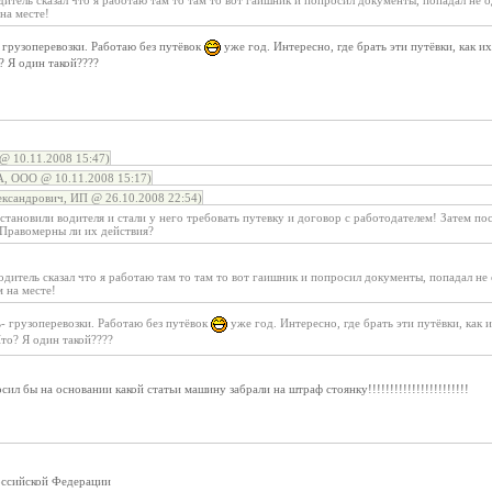
итель сказал что я работаю там то там то вот гаишник и попросил документы, попадал не 
на месте!
- грузоперевозки. Работаю без путёвок
уже год. Интересно, где брать эти путёвки, как их
 Я один такой????
@ 10.11.2008 15:47)
ООО @ 10.11.2008 15:17)
ксандрович, ИП @ 26.10.2008 22:54)
становили водителя и стали у него требовать путевку и договор с работодателем! Затем 
 Правомерны ли их действия?
дитель сказал что я работаю там то там то вот гаишник и попросил документы, попадал не
 на месте!
ь- грузоперевозки. Работаю без путёвок
уже год. Интересно, где брать эти путёвки, как 
то? Я один такой????
осил бы на основании какой статьи машину забрали на штраф стоянку!!!!!!!!!!!!!!!!!!!!!!!
оссийской Федерации