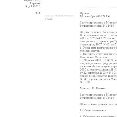
Перевозчик ,
Саратов
Код:150025
-----------------------------------
#13
Приказ
* контакт был изменен или
18 сентября 2008 N 152
удален
Зарегистрировано в Минюсте
Регистрационный N 12414
Об утверждении обязательны
Во исполнение части 1 стать
2007 г. N 259-ФЗ "Устав ав
электрического транспорта" 
Федерации, 2007, N 46, ст. 
1. Утвердить прилагаемые об
путевых листов.
2. Признать утратившими си
Российской Федерации:
от 30 июня 2000 г. N 68 "О 
индивидуальных предприним
на автомобильном транспорт
2000 г., регистрационный N 
от 22 сентября 2003 г. N 19
приказ Министерства трансп
N 68" (зарегистрирован Мин
N 5150).
Министр И. Левитин
Зарегистрировано в Минюсте
Регистрационный N 12414
Обязательные реквизиты и по
I. Общие положения
1. Обязательные реквизиты и