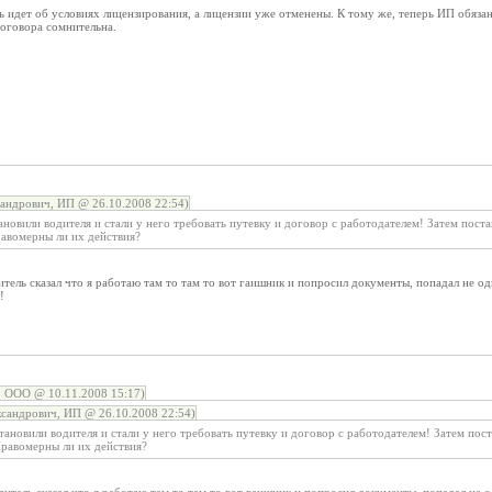
ь идет об условиях лицензирования, а лицензии уже отменены. К тому же, теперь ИП обяза
оговора сомнительна.
андрович, ИП @ 26.10.2008 22:54)
ановили водителя и стали у него требовать путевку и договор с работодателем! Затем пос
равомерны ли их действия?
тель сказал что я работаю там то там то вот гаишник и попросил документы, попадал не од
!
ОО @ 10.11.2008 15:17)
сандрович, ИП @ 26.10.2008 22:54)
тановили водителя и стали у него требовать путевку и договор с работодателем! Затем п
Правомерны ли их действия?