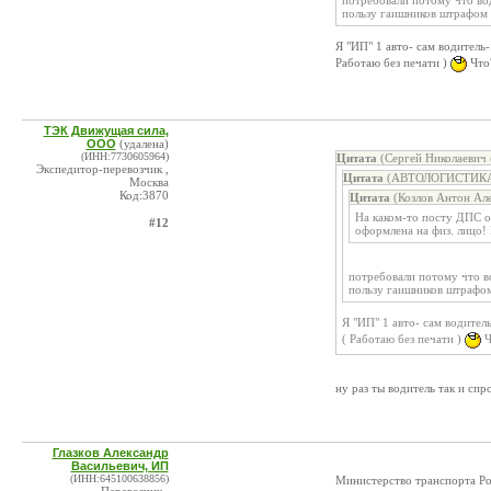
потребовали потому что вод
пользу гаишников штрафом 
Я "ИП" 1 авто- сам водитель
Работаю без печати )
Что?
ТЭК Движущая сила,
ООО
(удалена)
(ИНН:7730605964)
Цитата
(Сергей Николаевич 
Экспедитор-перевозчик ,
Цитата
(АВТОЛОГИСТИКА, 
Москва
Код:3870
Цитата
(Козлов Антон Але
На каком-то посту ДПС о
#12
оформлена на физ. лицо!
потребовали потому что во
пользу гаишников штрафом
Я "ИП" 1 авто- сам водител
( Работаю без печати )
Ч
ну раз ты водитель так и спр
Глазков Александр
Васильевич, ИП
(ИНН:645100638856)
Министерство транспорта Р