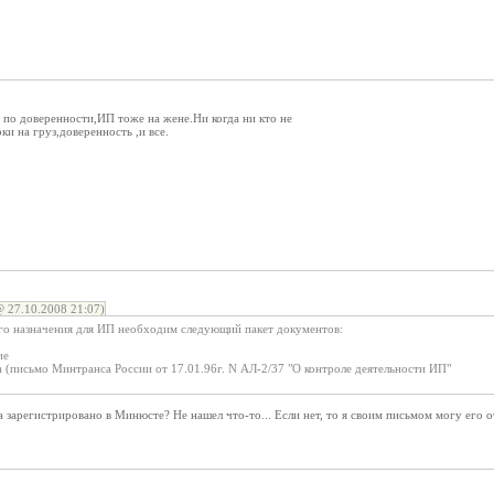
 по доверенности,ИП тоже на жене.Ни когда ни кто не
ки на груз,доверенность ,и все.
 27.10.2008 21:07)
го назначения для ИП необходим следующий пакет документов:
ие
а (письмо Минтранса России от 17.01.96г. N АЛ-2/37 "О контроле деятельности ИП"
 зарегистрировано в Минюсте? Не нашел что-то... Если нет, то я своим письмом могу его от