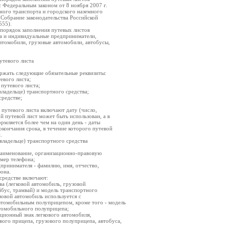
с Федеральным законом от 8 ноября 2007 г.
ного транспорта и городского наземного
(Собрание законодательства Российской
555).
 порядок заполнения путевых листов
а и индивидуальные предприниматели,
втомобили, грузовые автомобили, автобусы,
путевого листа
ержать следующие обязательные реквизиты:
евого листа;
 путевого листа;
(владельце) транспортного средства;
средстве;
я путевого листа включают дату (число,
ой путевой лист может быть использован, а в
ормляется более чем на один день - даты
 окончания срока, в течение которого путевой
.
(владельце) транспортного средства
 наименование, организационно-правовую
мер телефона;
принимателя - фамилию, имя, отчество,
она.
средстве включают:
ва (легковой автомобиль, грузовой
йбус, трамвай) и модель транспортного
узовой автомобиль используется с
томобильным полуприцепом, кроме того - модель
томобильного полуприцепа;
ционный знак легкового автомобиля,
вого прицепа, грузового полуприцепа, автобуса,