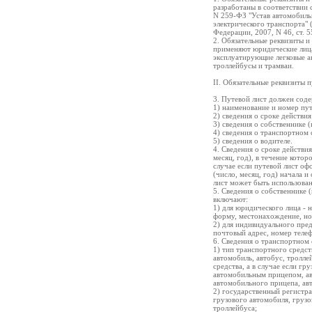
разработаны в соответствии 
N 259-ФЗ "Устав автомобиль
электрического транспорта" 
Федерации, 2007, N 46, ст. 5
2. Обязательные реквизиты и
применяют юридические лиц
эксплуатирующие легковые а
троллейбусы и трамваи.
II. Обязательные реквизиты 
3. Путевой лист должен сод
1) наименование и номер пут
2) сведения о сроке действия
3) сведения о собственнике 
4) сведения о транспортном 
5) сведения о водителе.
4. Сведения о сроке действи
месяц, год), в течение котор
случае если путевой лист оф
(число, месяц, год) начала и
лист может быть использован
5. Сведения о собственнике 
включают:
1) для юридического лица -
форму, местонахождение, но
2) для индивидуального пред
почтовый адрес, номер телеф
6. Сведения о транспортном 
1) тип транспортного средст
автомобиль, автобус, тролле
средства, а в случае если гр
автомобильным прицепом, ав
автомобильного прицепа, ав
2) государственный регистра
грузового автомобиля, грузо
троллейбуса;