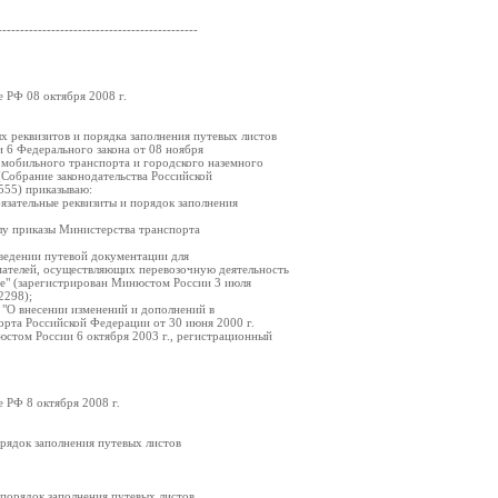
---------------------------------------------
 РФ 08 октября 2008 г.
х реквизитов и порядка заполнения путевых листов
и 6 Федерального закона от 08 ноября
томобильного транспорта и городского наземного
(Собрание законодательства Российской
5555) приказываю:
язательные реквизиты и порядок заполнения
лу приказы Министерства транспорта
введении путевой документации для
ателей, осуществляющих перевозочную деятельность
е" (зарегистрирован Минюстом России 3 июля
2298);
1 "О внесении изменений и дополнений в
орта Российской Федерации от 30 июня 2000 г.
юстом России 6 октября 2003 г., регистрационный
 РФ 8 октября 2008 г.
рядок заполнения путевых листов
 порядок заполнения путевых листов