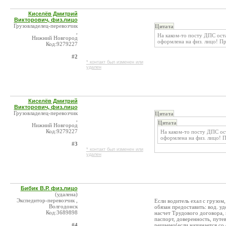
Киселёв Дмитрий
Викторович, физ.лицо
Грузовладелец-перевозчик
Цитата
,
На каком-то посту ДПС ост
Нижний Новгород
оформлена на физ. лицо! П
Код:9279227
#2
* контакт был изменен или
удален
Киселёв Дмитрий
Викторович, физ.лицо
Грузовладелец-перевозчик
Цитата
,
Цитата
Нижний Новгород
Код:9279227
На каком-то посту ДПС ос
оформлена на физ. лицо! 
#3
* контакт был изменен или
удален
Бибик В.Р. физ.лицо
(удалена)
Экспедитор-перевозчик ,
Если водитель ехал с грузом
Волгодонск
обязан предоставить: вод. у
Код:3689898
насчет Трудового договора, 
паспорт, доверенность, путе
#4
решаемо(если начинается со