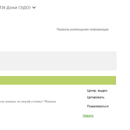
ТИ-Доки (ЭДО)
Правила размещения информации
Цитир. выдел.
Цитировать
авили машину на штраф-стоянку! Машина
Пожаловаться
Наверх