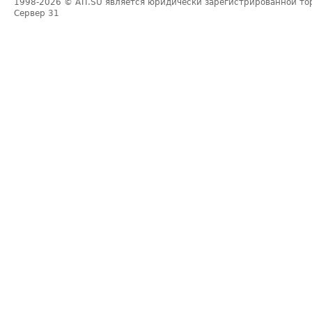
1998-2026
© ATI.SU является юридически зарегистрированной то
Сервер
31