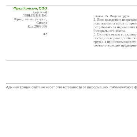
ФрахтКонсалт, ООО
(удалена)
(ИНН:6318191904)
Статья 15. Выдача груза
Юридические услуги ,
2. Если вследствие поврежде
Самара
использования груза по прям
Код:2899686
потребовать от перевозчика 
Федерального закона.
#2
3. В случае отказа грузопол
последний вправе доставить 
груза), а при невозможности
соответствующим предварит
Администрация сайта не несет ответственности за информацию, публикуемую в ф