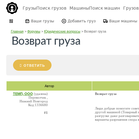
Грузы
Поиск грузов
Машины
Поиск машин
Грузо
Ваши грузы
Добавить груз
Ваши машины
Главная
>
Форумы
>
Юридические вопросы
>
Возврат груза
Возврат груза
ОТВЕТИТЬ
Автор
ТЕМП, ООО
(удалена)
Возврат груза
Перевозчик ,
Нижний Новгород
Код:1336680
Люди добрые помогите совето
другой машиной (Товарный в
#1
разгрузке даже разговариват
варианты разрешения спора