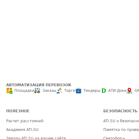
АВТОМАТИЗАЦИЯ ПЕРЕВОЗОК
Площадки
Заказы
Торги
Тендеры
АТИ-Доки
G
ПОЛЕЗНОЕ
БЕЗОПАСНОСТЬ
Расчет расстояний
ATI.SU о безопасн
Академия ATI.SU
Памятка по прове
Звезды ATI.SU на вашем сайте
Светофор+