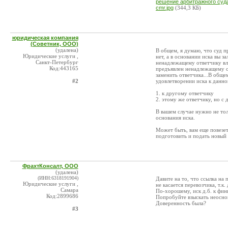
решение арбитражного суда
cmr.jpg
(344,3 КБ)
юридическая компания
(Советник, ООО)
(удалена)
В общем, я думаю, что суд пр
Юридические услуги ,
нет, а в основании иска вы з
Санкт-Петербург
ненадлежащему ответчику вле
Код:443165
предъявлен ненадлежащему о
заменить ответчика...В общем
#2
удовлетворении иска к данно
1. к другому ответчику
2. этому же ответчику, но с
В вашем случае нужно не тол
основания иска.
Может быть, вам еще повезет
подготовить и подать новый 
ФрахтКонсалт, ООО
(удалена)
(ИНН:6318191904)
Давите на то, что ссылка на
Юридические услуги ,
не касается перевозчика, т.к.
Самара
По-хорошему, иск д.б. к фин
Код:2899686
Попробуйте взыскать неосно
Доверенность была?
#3