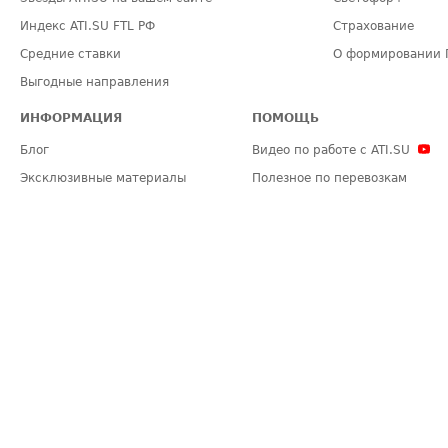
Индекс ATI.SU FTL РФ
Страхование
Средние ставки
О формировании 
Выгодные направления
ИНФОРМАЦИЯ
ПОМОЩЬ
Блог
Видео по работе с ATI.SU
Эксклюзивные материалы
Полезное по перевозкам
Политика конфиденциальности
Часто задаваемые вопросы (FA
Общие положения
Техническая информация
Карта сайта
ЗАДАТЬ ВОПРОС