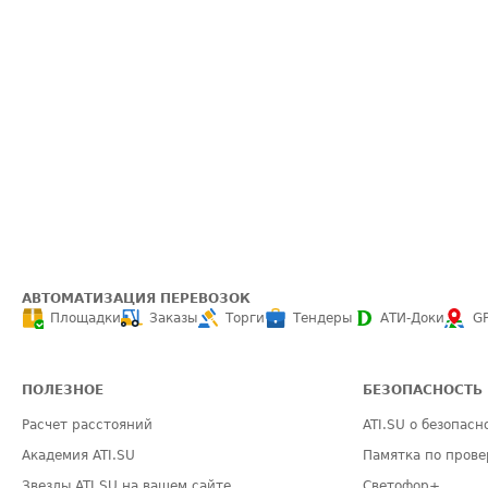
АВТОМАТИЗАЦИЯ ПЕРЕВОЗОК
Площадки
Заказы
Торги
Тендеры
АТИ-Доки
G
ПОЛЕЗНОЕ
БЕЗОПАСНОСТЬ
Расчет расстояний
ATI.SU о безопасн
Академия ATI.SU
Памятка по прове
Звезды ATI.SU на вашем сайте
Светофор+