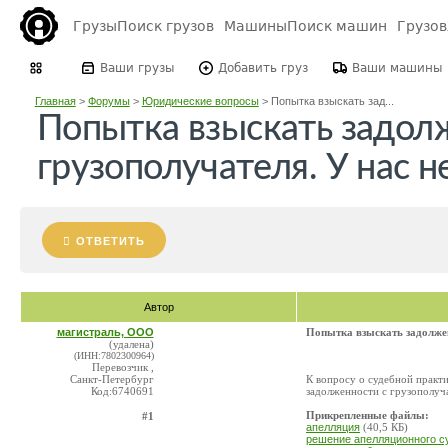
Грузы
Поиск грузов
Машины
Поиск машин
Грузо
Ваши грузы
Добавить груз
Ваши машины
Главная
>
Форумы
>
Юридические вопросы
>
Попытка взыскать зад...
Попытка взыскать задол
грузополучателя. У нас н
ОТВЕТИТЬ
Автор
магистраль, ООО
Попытка взыскать задолжен
(удалена)
(ИНН:7802300964)
Перевозчик ,
Санкт-Петербург
К вопросу о судебной практ
Код:6740691
задолженности с грузополуча
Прикрепленные файлы:
#1
апелляция
(40,5 КБ)
решение апелляционного су