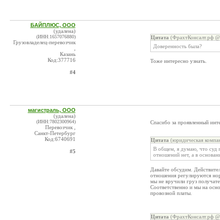
БАЙПЛЮС, ООО
(удалена)
(ИНН:1657076880)
Цитата
(ФрахтКонсалт.рф @ 
Грузовладелец-перевозчик
Доверенность была?
,
Казань
Код:377716
Тоже интересно узнать.
#4
магистраль, ООО
(удалена)
(ИНН:7802300964)
Спасибо за проявленный инт
Перевозчик ,
Санкт-Петербург
Код:6740691
Цитата
(юридическая компан
В общем, я думаю, что суд
#5
отношений нет, а в основан
Давайте обсудим. Действите
отношения регулируются нор
мы не вручили груз получател
Соответственно и мы на осно
провозной платы.
Цитата
(ФрахтКонсалт.рф @ 