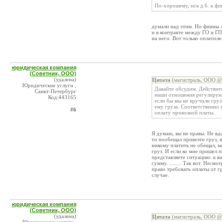
По-хорошему, иск д.б. к фи
думали над этим. Но финны л
и в контракте между ГО и ГП
на него. Вот только оплатили
юридическая компания
(Советник, ООО)
(удалена)
Цитата
(магистраль, ООО @ 
Юридические услуги ,
Давайте обсудим. Действит
Санкт-Петербург
наши отношения регулирую
Код:443165
если бы мы не вручили груз
ему груза. Соответственно 
#6
оплату провозной платы.
Я думаю, вы не правы. Не вд
то пообещал привезти груз, я
никому платить не обещал, ме
груз. И если ко мне пришел п
представляете ситуацию: к ва
сумму. ........ Так вот. Несм
право требовать оплаты от г
случае.
юридическая компания
(Советник, ООО)
(удалена)
Цитата
(магистраль, ООО @ 