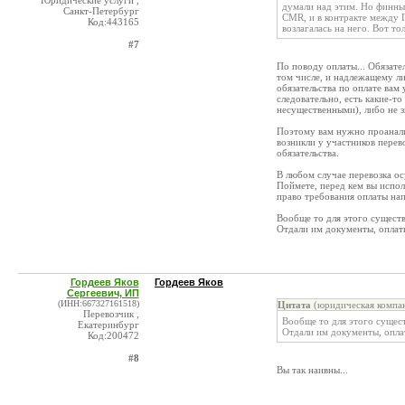
Юридические услуги ,
думали над этим. Но финны 
Санкт-Петербург
CMR, и в контракте между Г
Код:443165
возлагалась на него. Вот то
#7
По поводу оплаты... Обязат
том числе, и надлежащему ли
обязательства по оплате вам 
следовательно, есть какие-т
несущественными), либо не з
Поэтому вам нужно проанали
возникли у участников перево
обязательства.
В любом случае перевозка ос
Поймете, перед кем вы исполн
право требования оплаты на
Вообще то для этого существ
Отдали им документы, оплати
Гордеев Яков
Гордеев Яков
Сергеевич, ИП
(ИНН:667327161518)
Цитата
(юридическая компан
Перевозчик ,
Вообще то для этого сущест
Екатеринбург
Отдали им документы, оплат
Код:200472
#8
Вы так наивны...