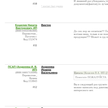
И лишниий раз убеждаюсь,что
#10
документов(фактов),то лучше
* контакт был удален
Кошелев Никита
Виктор
Викторович, ИП
(ИНН:644503482800)
До сих пор не оплатили!!! Г
Перевозчик ,
всетаки вина, только я не п
Пугачев г.
продукции??? Может в суд п
Код:152474
#11
ПСАП (Андреева И. В.
Андреева
ИП)
Ираида
(ИНН:166017135640)
Васильевна
Цитата
(Кошелев В.А. ИП @ 
Перевозчик ,
Помогите ПОЖАЛУЙСТА.
Казань
Код:153843
Вы в следующий раз грузите 
#12
можно написать под диктовку
интересного нет.