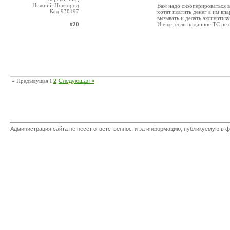
Нижний Новгород
Вам надо скооперироваться в
Код:938197
хотят платить денег а им в
вызывать и делать экспертизу
#20
И еще..если поданное ТС не 
« Предыдущая
1
2
Следующая »
Администрация сайта не несет ответственности за информацию, публикуемую в ф