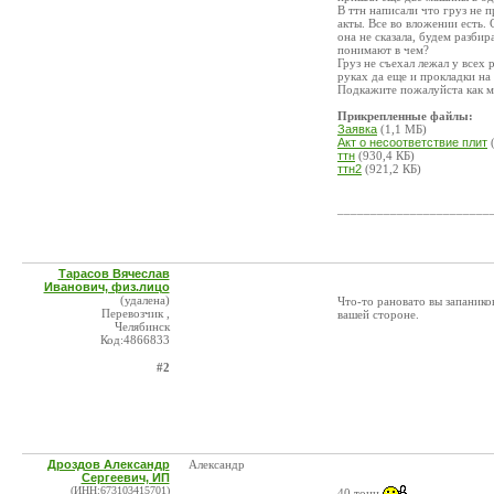
В ттн написали что груз не п
акты. Все во вложении есть.
она не сказала, будем разбира
понимают в чем?
Груз не съехал лежал у всех 
руках да еще и прокладки на
Подкажите пожалуйста как м
Прикрепленные файлы:
Заявка
(1,1 МБ)
Акт о несоответствие плит
(
ттн
(930,4 КБ)
ттн2
(921,2 КБ)
_______________________
Тарасов Вячеслав
Иванович, физ.лицо
(удалена)
Что-то рановато вы запанико
Перевозчик ,
вашей стороне.
Челябинск
Код:4866833
#2
Дроздов Александр
Александр
Сергеевич, ИП
(ИНН:673103415701)
40 тонн