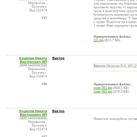
Перевозчик ,
они определили что бортова
Пугачев г.
произвели загрузку тс наруш
Код:152474
груза в транспортное средст
безопасность перевозки груз
#15
средства и контейнера."3 За
2 пункт. Водители ни в ка
3 пункт. Факт передачи груз
Прикрепленные файлы:
111.jpg
(855,7 КБ)
Кошелев Никита
Виктор
Викторович, ИП
(ИНН:644503482800)
Цитата
(Кошелев В.А. ИП @ 
Перевозчик ,
Пугачев г.
Код:152474
#16
Прикрепленные файлы:
скан 001.jpg
(908,5 КБ)
скан 002.jpg
(878,9 КБ)
Кошелев Никита
Виктор
Викторович, ИП
(ИНН:644503482800)
Помогите пожалуйста состав
Перевозчик ,
Пугачев г.
Код:152474
#17