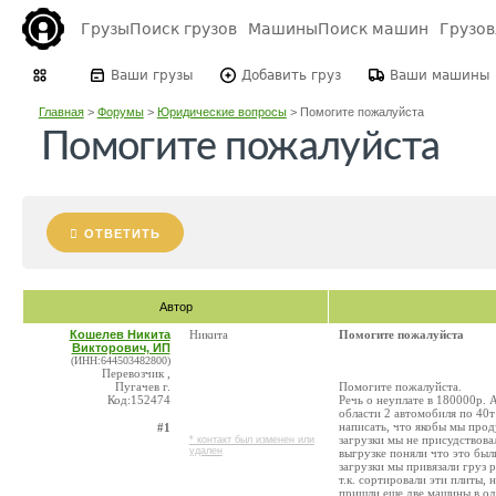
Грузы
Поиск грузов
Машины
Поиск машин
Грузо
Ваши грузы
Добавить груз
Ваши машины
Главная
>
Форумы
>
Юридические вопросы
>
Помогите пожалуйста
Помогите пожалуйста
ОТВЕТИТЬ
Автор
Кошелев Никита
Никита
Помогите пожалуйста
Викторович, ИП
(ИНН:644503482800)
Перевозчик ,
Пугачев г.
Помогите пожалуйста.
Код:152474
Речь о неуплате в 180000р. 
области 2 автомобиля по 40т
написать, что якобы мы про
#1
загрузки мы не присудствова
* контакт был изменен или
удален
выгрузке поняли что это был
загрузки мы привязали груз 
т.к. сортировали эти плиты,
пришли еще две машины в одн