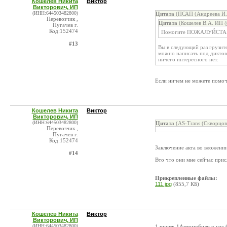
Кошелев Никита
Виктор
Викторович, ИП
(ИНН:644503482800)
Цитата
(ПСАП (Андреева И. 
Перевозчик ,
Цитата
(Кошелев В.А. ИП @
Пугачев г.
Код:152474
Помогите ПОЖАЛУЙСТА
#13
Вы в следующий раз грузите
можно написать под диктовк
ничего интересного нет.
Если ничем не можете помоч
Кошелев Никита
Виктор
Викторович, ИП
(ИНН:644503482800)
Цитата
(AS-Trans (Скворцов
Перевозчик ,
Пугачев г.
Код:152474
Заключение акта во вложении
#14
Вто что они мне сейчас прис
Прикрепленные файлы:
111.jpg
(855,7 КБ)
Кошелев Никита
Виктор
Викторович, ИП
(ИНН:644503482800)
1 пункт. 1Автомобили у нас 