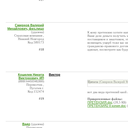
Смирнов Валерий
Михайлович, физ.лицо
(удалена)
К кому претензию хотите на
Страховая компания ,
Ваше дело деньги получить з
Нижний Новгород
поставщиком и заказчиком, эт
Код:580173
возмещать ущерб тоже вас не
гражданско-правового догово
#18
адвокат, посмотрите как буд
Кошелев Никита
Виктор
Викторович, ИП
(ИНН:644503482800)
Цитата
(Смирнов Валерий Ми
Перевозчик ,
Пугачев г.
Код:152474
вот два вида претензий каой 
#19
Прикрепленные файлы:
ПРЕТЕНЗИЯ.doc
(28,5 КБ)
ПРЕТЕНЗИЯ2 8 копия.doc
(
Вадо
(удалена)
Перевозчик ,