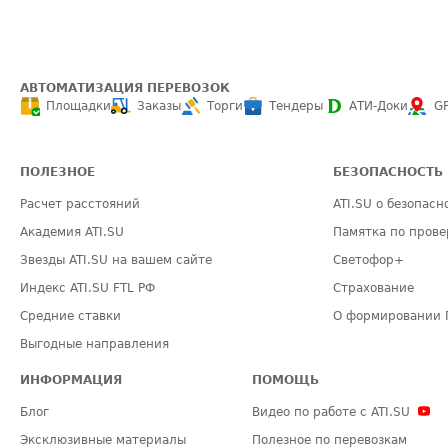
АВТОМАТИЗАЦИЯ ПЕРЕВОЗОК
Площадки
Заказы
Торги
Тендеры
АТИ-Доки
G
ПОЛЕЗНОЕ
БЕЗОПАСНОСТЬ
Расчет расстояний
ATI.SU о безопасн
Академия ATI.SU
Памятка по прове
Звезды ATI.SU на вашем сайте
Светофор+
Индекс ATI.SU FTL РФ
Страхование
Средние ставки
О формировании 
Выгодные направления
ИНФОРМАЦИЯ
ПОМОЩЬ
Блог
Видео по работе с ATI.SU
Эксклюзивные материалы
Полезное по перевозкам