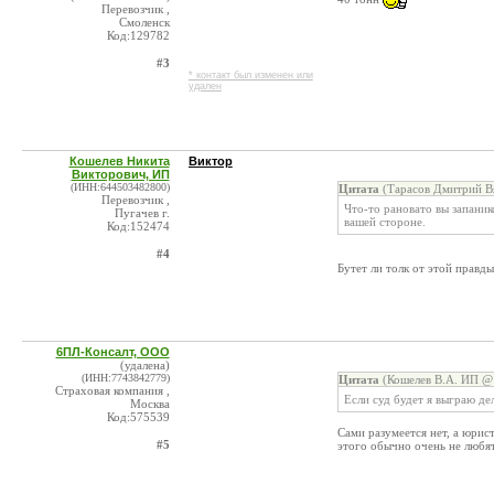
Перевозчик ,
Смоленск
Код:129782
#3
* контакт был изменен или
удален
Кошелев Никита
Виктор
Викторович, ИП
(ИНН:644503482800)
Цитата
(Тарасов Дмитрий Вя
Перевозчик ,
Что-то рановато вы запаник
Пугачев г.
вашей стороне.
Код:152474
#4
Бутет ли толк от этой правды
6ПЛ-Консалт, ООО
(удалена)
(ИНН:7743842779)
Цитата
(Кошелев В.А. ИП @ 
Страховая компания ,
Если суд будет я выграю де
Москва
Код:575539
Сами разумеется нет, а юрис
#5
этого обычно очень не любя