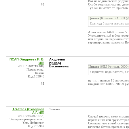
Вот на водительских форумах
#8
Особо водители охотно делят
Тут как ни ответ от юристов 
Цитата
(Кошелев В.А. ИП @ 
Если суд будет я выграю де
А это вам на 146% только "с 
Утвердительный и безоговоро
или поздно, не переживайте".
гарантированно разведут. Вс
ПСАП (Андреева И. В.
Андреева
ИП)
Ираида
(ИНН:166017135640)
Васильевна
Цитата
(6ПЛ-Консалт, ООО 
Перевозчик ,
а юристам надо платить, а 
Казань
Код:153843
ну-ну.... первые 15 лет юрис
#9
каждый шаг 15000-20000 руб
AS-Trans (Скворцов
Татьяна
А.Г. ИП)
(ИНН:235600218764)
Случай конечно схож с моше
Экспедитор-перевозчик ,
перевозчика или грузоотправ
Усть-Лабинск г.
Согласна, что в этой ситуац
Код:285962
качество бетона привело к т