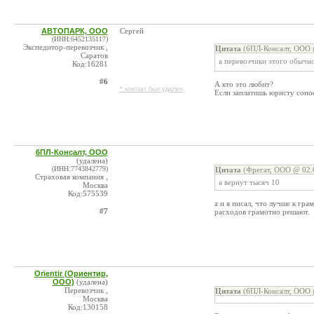
АВТОПАРК, ООО
Сергей
(ИНН:6452135117)
Экспедитор-перевозчик ,
Цитата
(6ПЛ-Консалт, ООО 
Саратов
а перевозчики этого обычн
Код:16281
#6
А кто это любит?
* контакт был удален
Если заплатишь юристу сопос
6ПЛ-Консалт, ООО
(удалена)
(ИНН:7743842779)
Цитата
(Фрегат, ООО @ 02.0
Страховая компания ,
а вернут тысяч 10
Москва
Код:575539
а и я писал, что лучше к гр
#7
расходов грамотно решают.
Orientir (Ориентир,
ООО)
(удалена)
Перевозчик ,
Цитата
(6ПЛ-Консалт, ООО 
Москва
Код:130158