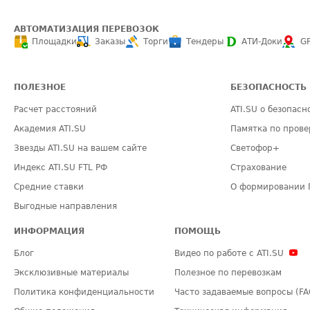
АВТОМАТИЗАЦИЯ ПЕРЕВОЗОК
Площадки
Заказы
Торги
Тендеры
АТИ-Доки
G
ПОЛЕЗНОЕ
БЕЗОПАСНОСТЬ
Расчет расстояний
ATI.SU о безопасн
Академия ATI.SU
Памятка по прове
Звезды ATI.SU на вашем сайте
Светофор+
Индекс ATI.SU FTL РФ
Страхование
Средние ставки
О формировании 
Выгодные направления
ИНФОРМАЦИЯ
ПОМОЩЬ
Блог
Видео по работе с ATI.SU
Эксклюзивные материалы
Полезное по перевозкам
Политика конфиденциальности
Часто задаваемые вопросы (FA