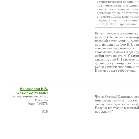
осуществляющая предприним
налогоплательщиком единог
имущества обязана исчислят
деятельность не облагаетс
директораДепартамента н
сведения: текст письма опу
2006, N 16Прикрепленные ф
Вы что человека в непонятку
налог 13 %, расчет по декла
налог /без этих машин/, мож
другие машины. Это ИП, а н
этих машин нет, потому что 
свои машины может в аренду 
дебри лезть не стоит. У сами
физ.лицу, а по ИП как есть о
договору купли-продажи соб
руб.как физическое лицо и п
И не морочьте себе голову.
Новожилов Н.В.
физ.лицо
(удалена)
Экспедитор-перевозчик ,
Что за Страна! Однозначного
Иваново
консультировался в 3 местах
Код:4010578
что лучше открыть счёт на фи
Получается так: не высовыва
#16
пор живут."