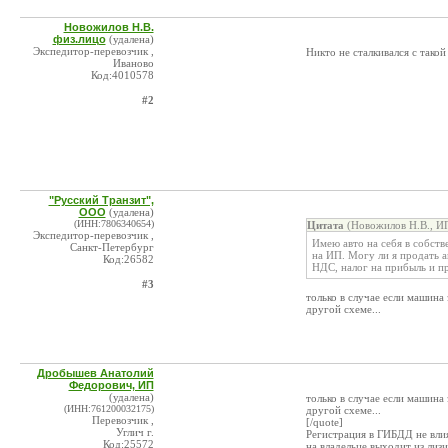
Новожилов Н.В.
физ.лицо
(удалена)
Экспедитор-перевозчик ,
Никто не сталкивался с тако
Иваново
Код:4010578
#2
"Русский Транзит",
ООО
(удалена)
(ИНН:7806340654)
Цитата
(Новожилов Н.В., ИП
Экспедитор-перевозчик ,
Имею авто на себя в собств
Санкт-Петербург
на ИП. Могу ли я продать а
Код:26582
НДС, налог на прибыль и пр
#3
только в случае если машина
другой схеме...
Дробышев Анатолий
Федорович, ИП
(удалена)
только в случае если машина
(ИНН:761200032175)
другой схеме...
Перевозчик ,
[/quote]
Углич г.
Регистрация в ГИБДД не влия
Код:25572
на владельце выходит из лиз