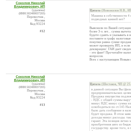
Соколов Николай
Владимирович, ИП
(удалена)
Цитата
(Новожилов Н.В., ИП
(ИНН:502400037203)
Машина в собственности 4 г
Перевозчик ,
подводных камней нет?
Москва
Код:93224
Выяснили по Вашей ситуаци
#12
более 3-х лет... сумма вычет
будете сдавть и указывать в
поставите в графу налоговые
покупки равна сумме продаж
может проверить ИП, и если 
декларации/. ГАИ дает сведе
- это факт! Прочитайте налог
вопросов.
Всех с наступающим Новым г
Соколов Николай
Владимирович, ИП
(удалена)
Цитата
(Шестаков, ЧП @ 25.
(ИНН:502400037203)
в данной ситуации Вы (физи
Перевозчик ,
предпринимательских целях
Москва
Продажа имущества подлеж
Код:93224
- НДС с общей суммы выруч
минус НДС минус сумма из
#13
освободиться по ст.145 На
было дать сообщение в нал
будет продажа. В этом зая
доходы минус расходы. так
гарант. Эта позиция лично м
приобретения авто из бюдж
государству. кроме того, я