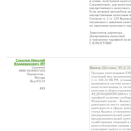
в сумме, полученной налого
Следовательно, для налогоп
имущественного налогового 
Если легковой автомобиль на
имущественным налоговым в
Согласно п. 2 ст. 220 Кодек
письменного заявления нало
по окончании налогового пе
Заместитель директора
Департамента налоговой
и таможенно-тарифной поли
С.В.РАЗГУЛИН
Соколов Николай
Владимирович, ИП
(удалена)
Цитата
(Шестаков, ЧП @ 26.
(ИНН:502400037203)
Продажа плательщиком ЕНВ
Перевозчик ,
отдельный вид предпринимат
Москва
2 ст. 346.26 НК РФ, устан
Код:93224
применяться система налог
налогоплательщика (в частн
#15
налогами в общеустано
ФЕДЕРАЦИИПИСЬМОот 19 ию
тарифной политики сообщает
Федерации (далее - Кодекс)
деятельности могут перево
деятельность в сферах деят
статьи Кодекса установлен
предпринимательской деят
предпринимательской деятел
хозяйственных операций в 
налогообложению единым на
уплачивают налоги в соотв