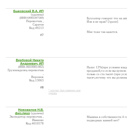
Быковский В.А. ИП
(удалена)
(ИНН:64903397589)
Бухгалтер говорит что на авт
Перевозчик ,
Или я не прав? [/quote]
Саратов
Код:49213
Мне тоже так кажется.
#7
Вербовой Никита
Андреевич, ИП
(ИНН:366100813462)
Налог 13%(при условии владе
Грузовладелец-перевозчик
продажей,т.е.если вы купили
,
только со ста тысяч (при ус
Воронеж
тысяч,почему это вы должны
Код:13063
#8
* контакт был изменен или
удален
Новожилов Н.В.
физ.лицо
(удалена)
Экспедитор-перевозчик ,
Машина в собственности 4 го
Иваново
подводных камней нет?
Код:4010578