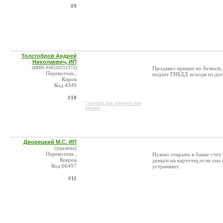
#9
Толстобров Андрей
Николаевич, ИП
(ИНН:434550251372)
Продавал прицеп по безналу,
Перевозчик ,
подает ГИБДД исходя из дог
Киров
Код:4349
#10
* контакт был изменен или
удален
Дворецкий М.С. ИП
(удалена)
Перевозчик ,
Нужно открыть в банке счет 
Ковров
деньги на карточку,если она
Код:66497
устраивает.
#11