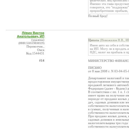
физических лиц прописано в
Именно эта глава предусма
говорится, это "поддержка"
прприобретенияс прибыли, 
Полный бред!
Лёвин Виктор
Анатольевич, ИП
(удалена)
Цитата
(Новожилов Н.В., ИП
(ИНН:550519838329)
Имею авто на себя в собств
Перевозчик ,
на ИП. Могу ли я продать а
Омск
НДС, налог на прибыль и пр
Код:1544431
#14
МИНИСТЕРСТВО ФИНАНС
ПИСЬМО
от 8 мая 2008 г. N 03-04-05-
Департамент налоговой и та
предоставления имущественно
продажей легкового автомоби
Федерации (далее - Кодекс) 
В соответствии с пп. 1 п. 1
имеет право на получение и
периоде от продажи жилых д
дач, садовых домиков или зе
собственности налогоплатель
в суммах, полученных в нал
собственности налогоплател
При продаже жилых домов, к
садовых домиков и земельных
налогоплательщика три года 
собственности налогоплател