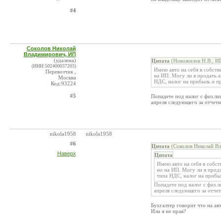
#4
Соколов Николай
Владимирович, ИП
(удалена)
Цитата
(Новожилов Н.В., ИП
(ИНН:502400037203)
Имею авто на себя в собств
Перевозчик ,
на ИП. Могу ли я продать а
Москва
НДС, налог на прибыль и пр
Код:93224
#5
Попадете под налог с физ.ли
апреля следующего за отчет
nikola1958
nikola1958
#6
Цитата
(Соколов Николай Вл
Наверх
Цитата
Имею авто на себя в собст
но на ИП. Могу ли я прода
типа НДС, налог на прибыл
Попадете под налог с физ.л
апреля следующего за отче
Бухгалтер говорит что на авт
Или я не прав?