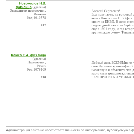
Новожилов Н.В.
физ.лицо
(удалена)
Экспедитор-перевозчик ,
Алексей Сергеевич!
Иваново
Был покупатель на грузовой 
Код:4010578
авто - Новожилов Н.В. (физ.
сидит на ЕНВД. В связи с эт
#17
подоходный налог не берётся 
ещё в 1994 году, когда в то
кругленькую сумму. Теперь вс
Клюев С.А. физ.лицо
(удалена)
Перевозчик ,
Добрый день ВСЕМ!Много чит
Рязань
смог.До этого времени(лет 7 
Код:1079169
налоговую и объяснять что ,
карточку,в тридорога,и ти
#18
ЧЕМ ПРОСИТЬ И УНИЖАТЬСЯ.У
Администрация сайта не несет ответственности за информацию, публикуемую в ф