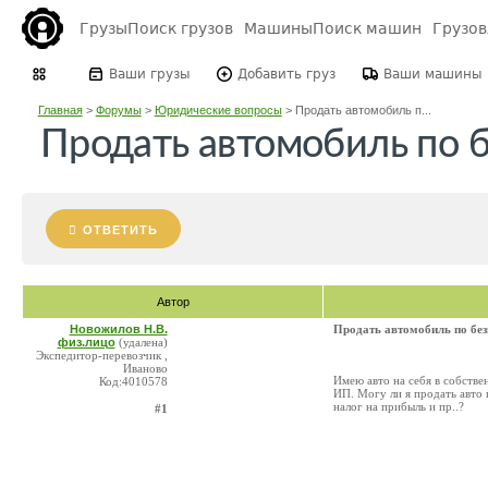
Грузы
Поиск грузов
Машины
Поиск машин
Грузо
Ваши грузы
Добавить груз
Ваши машины
Главная
>
Форумы
>
Юридические вопросы
>
Продать автомобиль п...
Продать автомобиль по 
ОТВЕТИТЬ
Автор
Новожилов Н.В.
Продать автомобиль по бе
физ.лицо
(удалена)
Экспедитор-перевозчик ,
Иваново
Имею авто на себя в собствен
Код:4010578
ИП. Могу ли я продать авто 
налог на прибыль и пр..?
#1