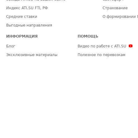
Индекс ATI.SU FTL РФ
Страхование
Средние ставки
О формировании 
Выгодные направления
ИНФОРМАЦИЯ
ПОМОЩЬ
Блог
Видео по работе с ATI.SU
Эксклюзивные материалы
Полезное по перевозкам
Политика конфиденциальности
Часто задаваемые вопросы (FA
Общие положения
Техническая информация
Карта сайта
ЗАДАТЬ ВОПРОС