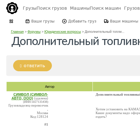
Грузы
Поиск грузов
Машины
Поиск машин
Грузо
Ваши грузы
Добавить груз
Ваши машины
Главная
>
Форумы
>
Юридические вопросы
>
Дополнительный топли...
Дополнительный топлив
ОТВЕТИТЬ
Автор
СИМВОЛ (СИМВОЛ-
Дополнительный топливны
АВТО, ООО)
(удалена)
(ИНН:5027135438)
Грузовладелец-перевозчик
,
Хотим установить на КАМАЗ
Москва
Какие документы надо оформ
Код:128124
ездить?
#1