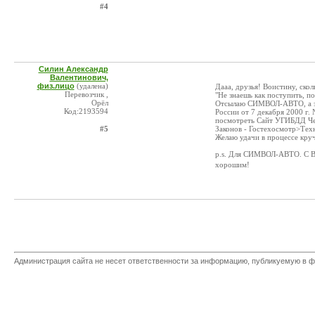
#4
Силин Александр
Валентинович,
физ.лицо
(удалена)
Дааа, друзья! Воистину, скол
Перевозчик ,
"Не знаешь как поступить, 
Орёл
Отсылаю СИМВОЛ-АВТО, а за
Код:2193594
России от 7 декабря 2000 г
посмотреть Сайт УГИБДД Челя
#5
Законов - Гостехосмотр>Техн
Желаю удачи в процессе круче
p.s. Для СИМВОЛ-АВТО. С Ва
хорошим!
Администрация сайта не несет ответственности за информацию, публикуемую в ф