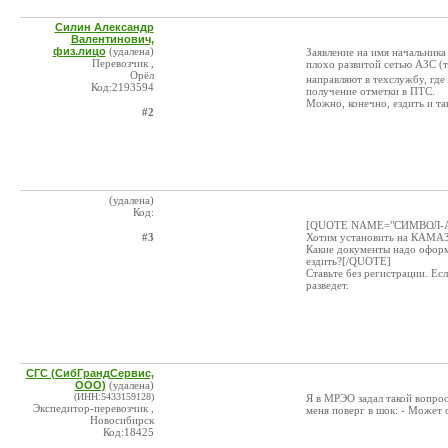
Силин Александр
Валентинович,
физ.лицо
(удалена)
Заявление на имя начальника
Перевозчик ,
плохо развитой сетью АЗС (
Орёл
направляют в техслужбу, где
Код:2193594
получение отметки в ПТС.
Можно, конечно, ездить и та
#2
(удалена)
Код:
[QUOTE NAME="СИМВОЛ-АВ
#3
Хотим установить на КАМАЗ
Какие документы надо оформ
ездить?[/QUOTE]
Ставьте без регистрации. Есл
разведет.
СГС (СибГрандСервис,
ООО)
(удалена)
(ИНН:5433159128)
Я в МРЭО задал такой вопрос
Экспедитор-перевозчик ,
меня поверг в шок: - Может 
Новосибирск
Код:18425