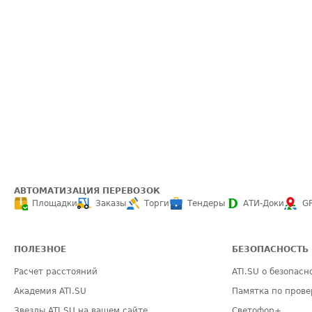
АВТОМАТИЗАЦИЯ ПЕРЕВОЗОК
Площадки
Заказы
Торги
Тендеры
АТИ-Доки
G
ПОЛЕЗНОЕ
БЕЗОПАСНОСТЬ
Расчет расстояний
ATI.SU о безопасн
Академия ATI.SU
Памятка по прове
Звезды ATI.SU на вашем сайте
Светофор+