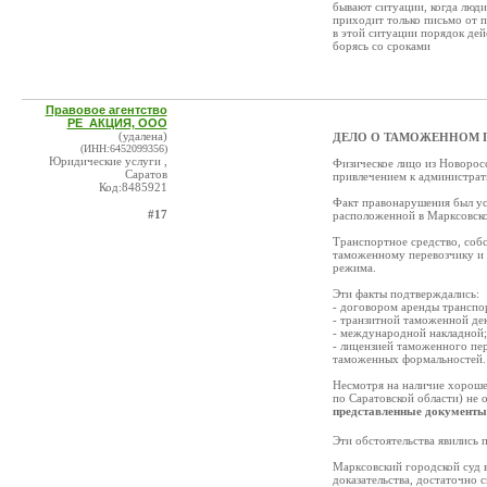
бывают ситуации, когда люди
приходит только письмо от п
в этой ситуации порядок дей
борясь со сроками
Правовое агентство
РЕ_АКЦИЯ, ООО
(удалена)
ДЕЛО О ТАМОЖЕННОМ 
(ИНН:6452099356)
Юридические услуги ,
Физическое лицо из Новорос
Саратов
привлечением к администрати
Код:8485921
Факт правонарушения был ус
#17
расположенной в Марксовско
Транспортное средство, собс
таможенному перевозчику и 
режима.
Эти факты подтверждались:
- договором аренды транспо
- транзитной таможенной де
- международной накладной;
- лицензией таможенного п
таможенных формальностей.
Несмотря на наличие хорош
по Саратовской области) не 
представленные документы 
Эти обстоятельства явились 
Марксовский городской суд в
доказательства, достаточно 