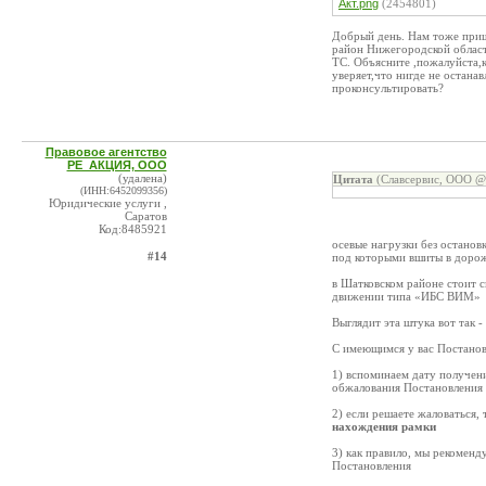
Акт.png
(2454801)
Добрый день. Нам тоже приш
район Нижегородской област
ТС. Объясните ,пожалуйста,к
уверяет,что нигде не остана
проконсультировать?
Правовое агентство
РЕ_АКЦИЯ, ООО
(удалена)
Цитата
(Славсервис, ООО @ 
(ИНН:6452099356)
Юридические услуги ,
Саратов
Код:8485921
осевые нагрузки без останов
#14
под которыми вшиты в дорож
в Шатковском районе стоит 
движении типа «ИБС ВИМ»
Выглядит эта штука вот так -
С имеющимся у вас Постано
1) вспоминаем дату получени
обжалования Постановления
2) если решаете жаловаться,
нахождения рамки
3) как правило, мы рекоменд
Постановления