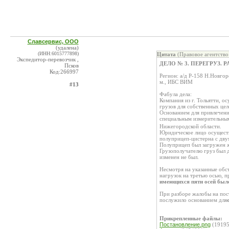
Славсервис, ООО
(удалена)
(ИНН:6015777898)
Цитата
(Правовое агентств
Экспедитор-перевозчик ,
ДЕЛО № 3. ПЕРЕГРУЗ. 
Псков
Код:266997
Регион: а/д Р-158 Н.Новго
м., ИБС ВИМ
#13
Фабула дела:
Компания из г. Тольятти, 
грузов для собственных цел
Основанием для привлечени
специальным измерительным
Нижегородской области.
Юридическое лицо осуществл
полуприцеп-цистерна с дву
Полуприцеп был загружен ж
Грузополучателю груз был д
изменен не был.
Несмотря на указанные обс
нагрузок на третью осью, п
имеющихся пяти осей было
При разборе жалобы на по
послужило основанием для
Прикрепленные файлы:
Постановление.png
(19195