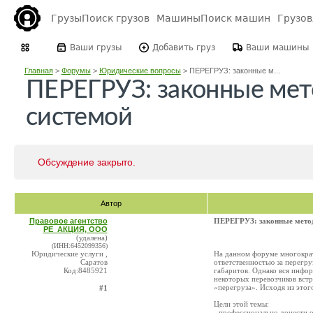
Грузы
Поиск грузов
Машины
Поиск машин
Грузо
Ваши грузы
Добавить груз
Ваши машины
Главная
>
Форумы
>
Юридические вопросы
>
ПЕРЕГРУЗ: законные м...
ПЕРЕГРУЗ: законные мет
системой
Обсуждение закрыто.
Автор
Правовое агентство
ПЕРЕГРУЗ: законные метод
РЕ_АКЦИЯ, ООО
(удалена)
(ИНН:6452099356)
Юридические услуги ,
На данном форуме многократ
Саратов
ответственностью за перегру
Код:8485921
габаритов. Однако вся инфор
некоторых перевозчиков вст
«перегруза». Исходя из этог
#1
Цели этой темы:
- профессионально донести