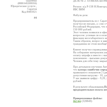
(удалена)
ДЕЛО № 2. ОТМЕНА ШТРА
(ИНН:6452099356)
Юридические услуги ,
Регион: а/д Р-158 Н.Новгоро
Саратов
ИБС ВИМ
Код:8485921
Фабула дела:
#4
Предприниматель из г. Сарат
получил не письмо, а «смс
Российской Федерации, что 
150 000 рублей.
Этот человек появился в офи
вопросом: успеваю ли я опла
фиксации весогабаритного к
Таким образом, вопрос в зак
гражданина не стоял вообще
Клиент получил справедливы
На собирание материалов ушл
оплату штрафа и вместе с ма
пояснением – высылаю докуме
Человек для себя тему закры
При детальном изучении Акта
что
камера ошибочно опреде
правильного показателя 2 (дв
допустимая нагрузка - 10, дл
У нас выявили цифру - 9,20
рублей.
В результате обжалования,
По
предварительная оплата шт
Прикрепленные файлы:
Акт.jpg
(328849)