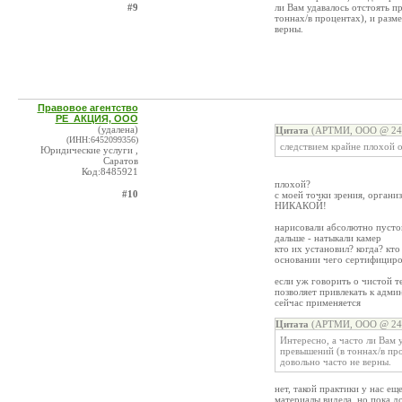
#9
ли Вам удавалось отстоять п
тоннах/в процентах), и разме
верны.
Правовое агентство
РЕ_АКЦИЯ, ООО
(удалена)
Цитата
(АРТМИ, ООО @ 24.
(ИНН:6452099356)
следствием крайне плохой 
Юридические услуги ,
Саратов
Код:8485921
плохой?
#10
с моей точки зрения, орган
НИКАКОЙ!
нарисовали абсолютно пустой
дальше - натыкали камер
кто их установил? когда? кто
основании чего сертифициро
если уж говорить о чистой т
позволяет привлекать к адми
сейчас применяется
Цитата
(АРТМИ, ООО @ 24.
Интересно, а часто ли Вам 
превышений (в тоннах/в про
довольно часто не верны.
нет, такой практики у нас ещ
материалы видела, но пока д