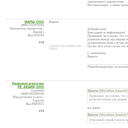
таможенного перевозчика.
Постановление, а также реш
МАРШ, ООО
Кирилл
(ИНН:2222879202)
Экспедитор-перевозчик ,
Добрый день!
Барнаул
Благодарю за информацию!
Код:654203
Правильно ли я понял, что ст
различия между юр.лицами и
#18
исключением лишь случая, ко
* контакт был изменен или
Грозит ли в этом случае тот
удален
С уважением,
Кирилл
_______________________
Отредактировано пользова
Правовое агентство
РЕ_АКЦИЯ, ООО
(удалена)
Цитата
(Михайлов Алексей С
(ИНН:6452099356)
Правильно ли я понял, что с
Юридические услуги ,
различия между юр.лицами 
Саратов
Код:8485921
все верно
#19
Цитата
(Михайлов Алексей С
Огромный штраф платить пр