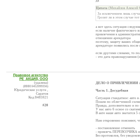
да
Цитата
(Михайлов Алексей С
За исключением лишь случая
Грозит ли в этом случае то
а вот здесь ситуация следую
если наличие фактического в
привлечения к административ
отношении арендатора
поэтому, защиту ваших общи
арендаторе появились после 
если другими словами, то по
- это дата правонарушения (
Правовое агентство
РЕ_АКЦИЯ, ООО
(удалена)
ДЕЛО О ПРИВЛЕЧЕНИИ 
(ИНН:6452099356)
Юридические услуги ,
Часть 1. Досудебная
Саратов
Код:8485921
Ситуация стандатное: авто в 
Пошли по облегченной схеме 
#20
Правда, дополнительно и по 
У нас авто 6 осное со скатами
В акте наше авто значится 5 о
Нам откровенно поясняют, ч
- постановление отменить
- привлечь ПЕРЕВОЗЧИКА и
Без протоколов, без уведомл