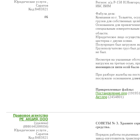
Юридические услуги ,
Регион: а/д Р-158 Н.Новгоро
Саратов
ИБС ВИМ
Код:8485921
Фабула дела:
#6
Компания из г. Тольятти, ос
грузов для собственных целе
Основанием для привлечение
специальным измерительным 
области.
Юридическое лицо осуществля
цистерна с двумя осями.
Полуприцеп был загружен жи
Грузополучателю груз был до
не был.
Несмотря на указанные обст
нагрузок на третью осью, пр
имеющихся пяти осей было 
При разборе жалобы на пос
послужило основанием для
о
Прикрепленные файлы:
Постановление.png
(191951
Акт.png
(2454801)
Правовое агентство
РЕ_АКЦИЯ, ООО
(удалена)
СОВЕТЫ № 3. Храните серв
(ИНН:6452099356)
средства.
Юридические услуги ,
Саратов
Порядок работы подъемных о
Код:8485921
завод-изготовитель транспор