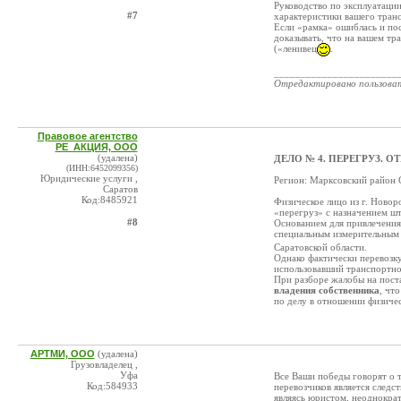
Руководство по эксплуатации
#7
характеристики вашего тран
Если «рамка» ошиблась и пос
доказывать, что на вашем тр
(«ленивец
.
_______________________
Отредактировано пользова
Правовое агентство
РЕ_АКЦИЯ, ООО
(удалена)
ДЕЛО № 4. ПЕРЕГРУЗ. О
(ИНН:6452099356)
Юридические услуги ,
Регион: Марксовский район 
Саратов
Код:8485921
Физическое лицо из г. Новор
«перегруз» с назначением ш
#8
Основанием для привлечения
специальным измерительным 
Саратовской области.
Однако фактически перевозк
использовавший транспортно
При разборе жалобы на пост
владения собственника
, чт
по делу в отношении физичес
АРТМИ, ООО
(удалена)
Грузовладелец ,
Уфа
Все Ваши победы говорят о т
Код:584933
перевозчиков является следс
являясь юристом, неоднократ