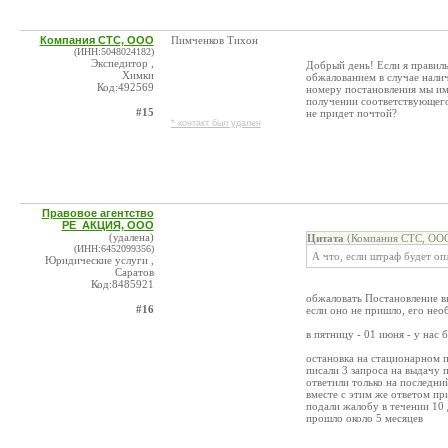
Компания СТС, ООО
Пимченков Тихон
(ИНН:5048024182)
Экспедитор ,
Добрый день! Если я правиль
Химки
обжалованием в случае налич
Код:492569
номеру постановления мы им
получении соответствующего 
#15
не придет почтой?
* контакт был удален
Правовое агентство
РЕ_АКЦИЯ, ООО
(удалена)
Цитата
(Компания СТС, ООО
(ИНН:6452099356)
А что, если штраф будет оп
Юридические услуги ,
Саратов
Код:8485921
обжаловать Постановление 
#16
если оно не пришло, его нео
в пятницу - 01 июня - у нас
остановка на стационарном п
писали 3 запроса на выдачу 
ответили только на последни
вместе с этим же ответом пр
подали жалобу в течении 10
прошло около 5 месяцев