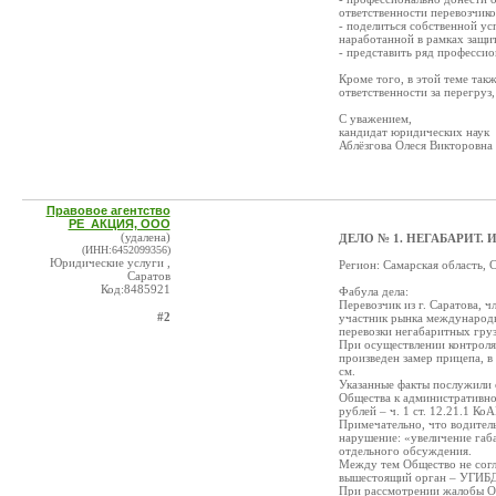
ответственности перевозчико
- поделиться собственной ус
наработанной в рамках защи
- представить ряд професси
Кроме того, в этой теме так
ответственности за перегруз
С уважением,
кандидат юридических наук
Аблёзгова Олеся Викторовна
Правовое агентство
РЕ_АКЦИЯ, ООО
(удалена)
ДЕЛО № 1. НЕГАБАРИТ.
(ИНН:6452099356)
Юридические услуги ,
Регион: Самарская область,
Саратов
Код:8485921
Фабула дела:
Перевозчик из г. Саратова,
#2
участник рынка международн
перевозки негабаритных груз
При осуществлении контроля
произведен замер прицепа, в
см.
Указанные факты послужили 
Общества к административной
рублей – ч. 1 ст. 12.21.1 Ко
Примечательно, что водитель
нарушение: «увеличение габ
отдельного обсуждения.
Между тем Общество не согл
вышестоящий орган – УГИБД
При рассмотрении жалобы Об