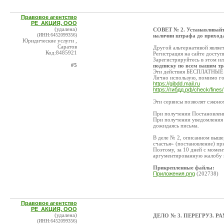
Правовое агентство
РЕ_АКЦИЯ, ООО
(удалена)
СОВЕТ № 2. Устанавливайте
(ИНН:6452099356)
наличии штрафа до прихода
Юридические услуги ,
Саратов
Другой альтернативой являет
Код:8485921
Регистрация на сайте доступ
Зарегистрируйтесь в этом ил
#5
подписку по всем вашим т
Эти действия БЕСПЛАТНЫЕ! Ес
Лично использую, помимо го
https://gibdd.mail.ru
https://гибдд.рф/check/fines/
Эти сервисы позволят сэконо
При получении Постановления
При получении уведомления о
дожидаясь письма.
В деле № 2, описанном выше,
счастья» (постановление) пр
Поэтому, за 10 дней с моме
аргументированную жалобу н
Прикрепленные файлы:
Приложения.png
(202738)
Правовое агентство
РЕ_АКЦИЯ, ООО
(удалена)
ДЕЛО № 3. ПЕРЕГРУЗ. Р
(ИНН:6452099356)