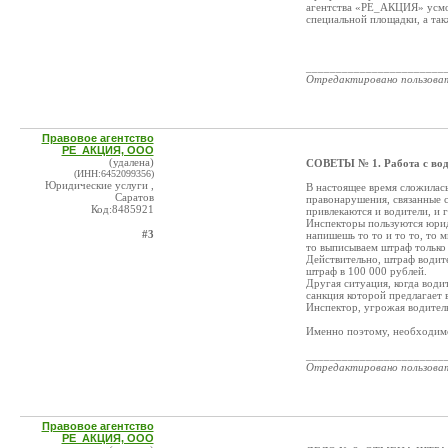
агентства «РЕ_АКЦИЯ» усмо
специальной площадки, а та
_______________________
Отредактировано пользова
Правовое агентство
РЕ_АКЦИЯ, ООО
(удалена)
СОВЕТЫ № 1. Работа с вод
(ИНН:6452099356)
Юридические услуги ,
В настоящее время сложилась
Саратов
правонарушения, связанные 
Код:8485921
привлекаются и водители, и 
Инспекторы пользуются юрид
#3
напишешь то то и то то, то 
то выписываем штраф только 
Действительно, штраф водит
штраф в 100 000 рублей.
Другая ситуация, когда водит
санкция которой предлагает 
Инспектор, угрожая водител
Именно поэтому, необходимо
_______________________
Отредактировано пользова
Правовое агентство
РЕ_АКЦИЯ, ООО