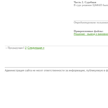
Часть 2. Судебная
В суде решение ЦАФАП было 
_______________________
Отредактировано пользова
Прикрепленные файлы:
Решение - вывод о виновно
« Предыдущая
1
2
Следующая »
Администрация сайта не несет ответственности за информацию, публикуемую в ф