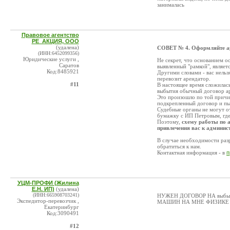
занималась
Правовое агентство
РЕ_АКЦИЯ, ООО
(удалена)
СОВЕТ № 4. Оформляйте а
(ИНН:6452099356)
Юридические услуги ,
Не секрет, что основанием о
Саратов
выявленный "рамкой", являет
Код:8485921
Другими словами - вас нельз
перевозит арендатор.
#11
В настоящее время сложилась
выбытия обычный договор а
Это произошло по той причин
подкрепленный договор и пы
Судебные органы не могут от
бумажку с ИП Петровым, где
Поэтому,
схему работы по 
привлечения вас к админис
В случае необходимости раз
обратиться к нам.
Контактная информация - в
п
УЦМ-ПРОФИ (Жилина
Е.Н. ИП)
(удалена)
(ИНН:665908703241)
НУЖЕН ДОГОВОР НА выбытия
Экспедитор-перевозчик ,
МАШИН НА МНЕ ФИЗИКЕ 
Екатеринбург
Код:3090491
#12