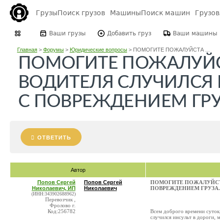
Грузы
Поиск грузов
Машины
Поиск машин
Грузо
Ваши грузы
Добавить груз
Ваши машины
Главная
>
Форумы
>
Юридические вопросы
>
ПОМОГИТЕ ПОЖАЛУЙСТА ...
ПОМОГИТЕ ПОЖАЛУЙСТА
ВОДИТЕЛЯ СЛУЧИЛСЯ 
С ПОВРЕЖДЕНИЕМ ГРУ
ОТВЕТИТЬ
Автор
Попов Сергей
Попов Сергей
ПОМОГИТЕ ПОЖАЛУЙСТА 
Николаевич, ИП
Николаевич
ПОВРЕЖДЕНИЕМ ГРУЗА.
(ИНН:343902688962)
Перевозчик ,
Фролово г.
Код:256782
Всем доброго времени суток,
случился инсульт в дороги, 