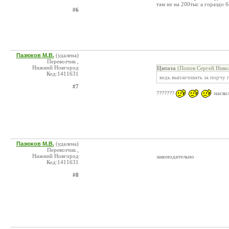
там не на 200тыс а гораздо б
#6
Пазюков М.В.
(удалена)
Перевозчик ,
Нижний Новгород
Цитата
(Попов Сергей Никол
Код:1411631
ведь выплачивать за порчу 
#7
???????
наскол
Пазюков М.В.
(удалена)
Перевозчик ,
Нижний Новгород
законодательно
Код:1411631
#8