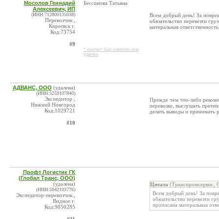
Мосолов Геннадий
Бессонова Татьяна
Алексеевич, ИП
(ИНН:712800135038)
Всем добрый день! За повреж
Перевозчик ,
обязательство перевезти гру
Киреевск г.
матеральная ответственность
Код:73754
#9
* контакт был изменен или
удален
АДВАНС, ООО
(удалена)
(ИНН:5259107840)
Экспедитор ,
Прежде чем что-либо рекоме
Нижний Новгород
перевозке, выслушать претен
Код:1029721
делать выводы и принимать 
#10
Профт Логистик ГК
(Глобал Транс, ООО)
(удалена)
Цитата
(Транспромсервис, 
(ИНН:5042103776)
Всем добрый день! За повре
Экспедитор-перевозчик ,
обязательство перевезти гр
Видное г.
прописана матеральная отве
Код:9850285