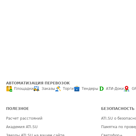
АВТОМАТИЗАЦИЯ ПЕРЕВОЗОК
Площадки
Заказы
Торги
Тендеры
АТИ-Доки
G
ПОЛЕЗНОЕ
БЕЗОПАСНОСТЬ
Расчет расстояний
ATI.SU о безопасн
Академия ATI.SU
Памятка по прове
Звезды ATI.SU на вашем сайте
Светофор+