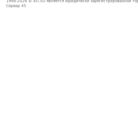
1998-2026
© ATI.SU является юридически зарегистрированной то
Сервер
45