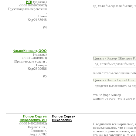
ИП)
(удалена)
(ИНН:583520099003)
да, хотя бы сделали бы вид, 
Грузовладелец-перевозчик
,
Пенза
Код:2133648
#4
ФрахтКонсалт, ООО
(удалена)
(ИНН:6318191904)
Цитата
(Вектор (Жихарев Р.
Юридические услуги ,
да, хотя бы сделали бы вид
Самара
Код:2899686
зачем? чтобы сообщение поб
#5
Цитата
(Попов Сергей Никол
придется выплачивать за по
это не форс-мажор
зависит от того, что в акте о
Попов Сергей
Попов Сергей
Николаевич, ИП
Николаевич
(ИНН:343902688962)
С водителем все нормально, е
Перевозчик ,
норме,оказалось что он нас о
Фролово г.
правая сторона отнялась, вот
Код:256782
его как вы говорите ж..у, мы