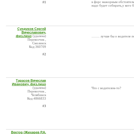
к форс мажорным обстоятельс
#1
надо будет собирать,у кого 
Сундуков Сергей
Вячеславович,
физ.лицо
(удалена)
......... лучше бы о водителе
Перевозчик ,
Смоленск
Код:360709
#2
Тарасов Вячеслав
Иванович, физ.лицо
(удалена)
Что с водителем-то?
Перевозчик ,
Челябинск
Код:4866833
#3
Вектор (Жихарев Р.А.