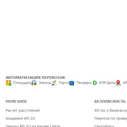
АВТОМАТИЗАЦИЯ ПЕРЕВОЗОК
Площадки
Заказы
Торги
Тендеры
АТИ-Доки
G
ПОЛЕЗНОЕ
БЕЗОПАСНОСТЬ
Расчет расстояний
ATI.SU о безопасн
Академия ATI.SU
Памятка по прове
Звезды ATI.SU на вашем сайте
Светофор+