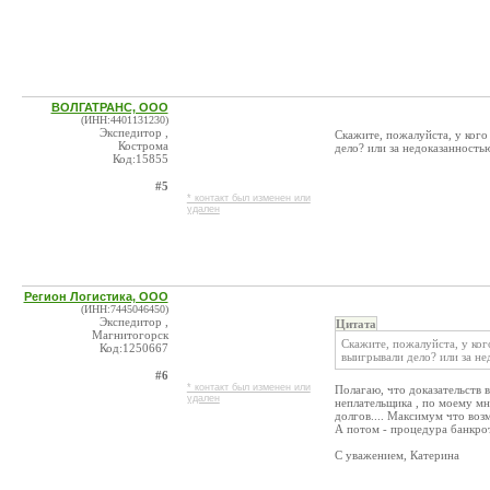
ВОЛГАТРАНС, ООО
(ИНН:4401131230)
Экспедитор ,
Скажите, пожалуйста, у кого
Кострома
дело? или за недоказанност
Код:15855
#5
* контакт был изменен или
удален
Регион Логистика, ООО
(ИНН:7445046450)
Экспедитор ,
Цитата
Магнитогорск
Скажите, пожалуйста, у ког
Код:1250667
выигрывали дело? или за н
#6
* контакт был изменен или
Полагаю, что доказательств 
удален
неплательщика , по моему мн
долгов.... Максимум что возм
А потом - процедура банкротс
С уважением, Катерина