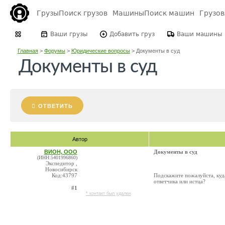
Грузы
Поиск грузов
Машины
Поиск машин
Грузо
Ваши грузы
Добавить груз
Ваши машины
Главная
>
Форумы
>
Юридические вопросы
>
Документы в суд
Документы в суд
ОТВЕТИТЬ
Автор
ВИОН, ООО
Документы в суд
(ИНН:5401996860)
Экспедитор ,
Новосибирск
Код:43797
Подскажите пожалуйста, куд
ответчика или истца?
#1
* контакт был удален