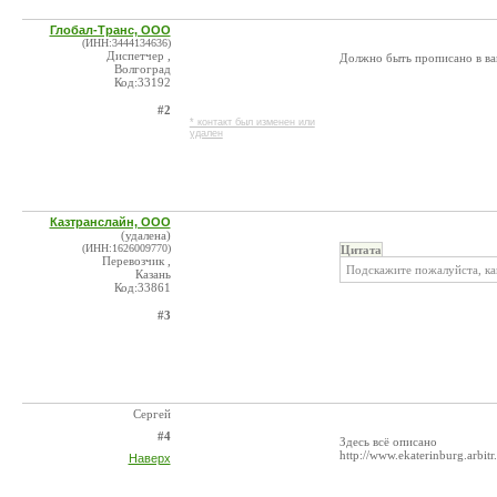
Глобал-Транс, ООО
(ИНН:3444134636)
Диспетчер ,
Должно быть прописано в ваш
Волгоград
Код:33192
#2
* контакт был изменен или
удален
Казтранслайн, ООО
(удалена)
(ИНН:1626009770)
Цитата
Перевозчик ,
Подскажите пожалуйста, ка
Казань
Код:33861
#3
Сергей
#4
Здесь всё описано
http://www.ekaterinburg.arbitr
Наверх