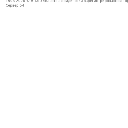
1998-2026
© ATI.SU является юридически зарегистрированной то
Сервер
54