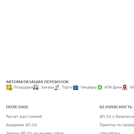
АВТОМАТИЗАЦИЯ ПЕРЕВОЗОК
Площадки
Заказы
Торги
Тендеры
АТИ-Доки
G
ПОЛЕЗНОЕ
БЕЗОПАСНОСТЬ
Расчет расстояний
ATI.SU о безопасн
Академия ATI.SU
Памятка по прове
Звезды ATI.SU на вашем сайте
Светофор+