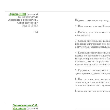
Ариан, ООО
(удалена)
(ИНН:7802768061)
Экспедитор-перевозчик ,
Недавно читал про эту тему,
Санкт-Петербург
Код:1315433
1. Использовать автомобиль 
#2
2. Разбирать по запчастям и 
шерсти клок
3. Самый оптимальный вариан
продавца уплаченные ему ден
документах) указана реальн
4. Если вышеперечисленные в
схемы, по которым с сущест
которые перегоняют его в бл
отметить, что праворульные
идет о леворульных машинах
5. Судиться с гаишниками в 
трата времени, денег и нерв
6. Настоятельно не советую 
такое могут и лицо побить и
зачем поступать так с другим
Ссылка на статью, если интер
Овчинникова О.Л.
физ.лицо
(удалена)