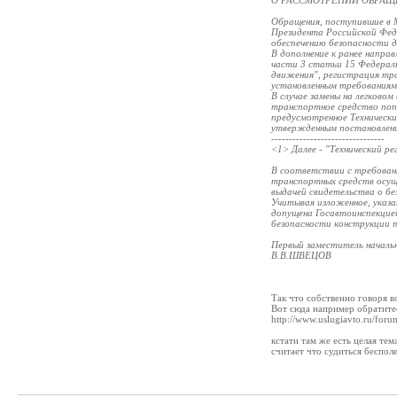
О РАССМОТРЕНИИ ОБРА
Обращения, поступившие в 
Президента Российской Феде
обеспечению безопасности 
В дополнение к ранее напра
части 3 статьи 15 Федераль
движения", регистрация тр
установленным требованиям
В случае замены на легковом
транспортное средство поп
предусмотренное Технически
утвержденным постановлени
--------------------------------
<1> Далее - "Технический ре
В соответствии с требован
транспортных средств осу
выдачей свидетельства о б
Учитывая изложенное, указ
допущена Госавтоинспекцие
безопасности конструкции 
Первый заместитель началь
В.В.ШВЕЦОВ
Так что собственно говоря в
Вот сюда например обратите
http://www.uslugiavto.ru/foru
кстати там же есть целая те
считает что судиться бесполе