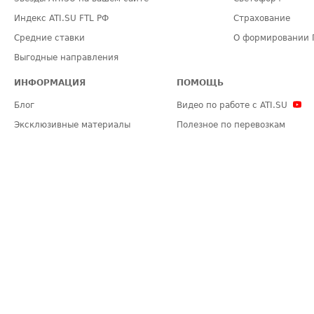
Индекс ATI.SU FTL РФ
Страхование
Средние ставки
О формировании 
Выгодные направления
ИНФОРМАЦИЯ
ПОМОЩЬ
Блог
Видео по работе с ATI.SU
Эксклюзивные материалы
Полезное по перевозкам
Политика конфиденциальности
Часто задаваемые вопросы (FA
Общие положения
Техническая информация
Карта сайта
ЗАДАТЬ ВОПРОС