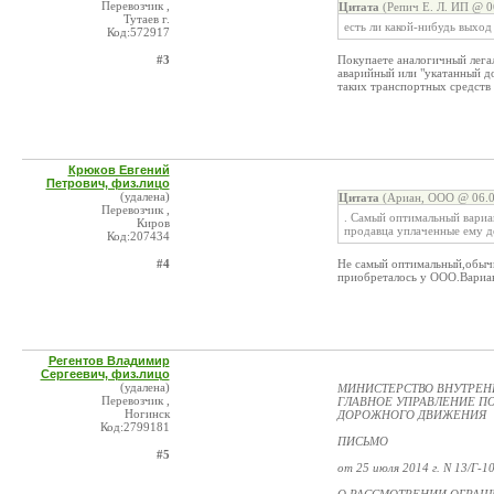
Перевозчик ,
Цитата
(Репич Е. Л. ИП @ 0
Тутаев г.
есть ли какой-нибудь выход
Код:572917
#3
Покупаете аналогичный лега
аварийный или "укатанный до
таких транспортных средств 
Крюков Евгений
Петрович, физ.лицо
(удалена)
Цитата
(Ариан, ООО @ 06.0
Перевозчик ,
. Самый оптимальный вариа
Киров
продавца уплаченные ему д
Код:207434
#4
Не самый оптимальный,обычн
приобреталось у ООО.Вариан
Регентов Владимир
Сергеевич, физ.лицо
(удалена)
МИНИСТЕРСТВО ВНУТРЕН
Перевозчик ,
ГЛАВНОЕ УПРАВЛЕНИЕ П
Ногинск
ДОРОЖНОГО ДВИЖЕНИЯ
Код:2799181
ПИСЬМО
#5
от 25 июля 2014 г. N 13/Г-1