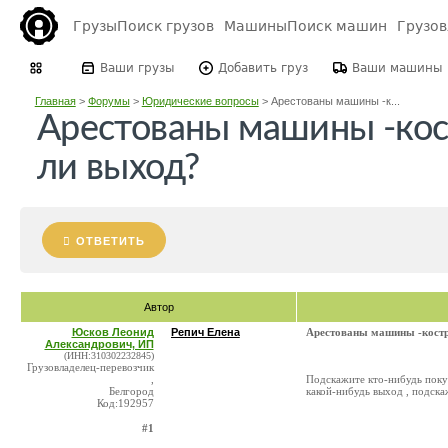
Грузы
Поиск грузов
Машины
Поиск машин
Грузо
Ваши грузы
Добавить груз
Ваши машины
Главная
>
Форумы
>
Юридические вопросы
>
Арестованы машины -к...
Арестованы машины -кос
ли выход?
ОТВЕТИТЬ
Автор
Юсков Леонид
Репич Елена
Арестованы машины -костр
Александрович, ИП
(ИНН:310302232845)
Грузовладелец-перевозчик
,
Подскажите кто-нибудь покуп
Белгород
какой-нибудь выход , подска
Код:192957
#1