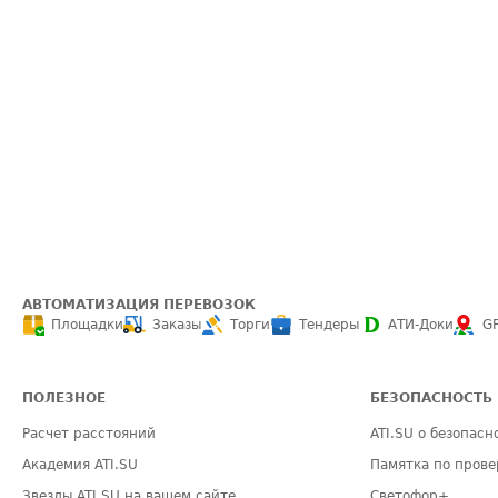
АВТОМАТИЗАЦИЯ ПЕРЕВОЗОК
Площадки
Заказы
Торги
Тендеры
АТИ-Доки
G
ПОЛЕЗНОЕ
БЕЗОПАСНОСТЬ
Расчет расстояний
ATI.SU о безопасн
Академия ATI.SU
Памятка по прове
Звезды ATI.SU на вашем сайте
Светофор+