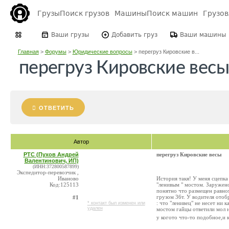
Грузы
Поиск грузов
Машины
Поиск машин
Грузо
Ваши грузы
Добавить груз
Ваши машины
Главная
>
Форумы
>
Юридические вопросы
>
перегруз Кировские в...
перегруз Кировские весы
ОТВЕТИТЬ
Автор
РТС (Пухов Андрей
перегруз Кировские весы
Валентинович, ИП)
(ИНН:372800587899)
Экспедитор-перевозчик ,
Иваново
История такя! У меня сцепк
Код:125113
"ленивым " мостом. Заружено 
понятно что размещен равно
грузом 36т. У водителя отоб
#1
: что "ленивец" не несет ни 
* контакт был изменен или
удален
мостом гайцы ответили мол
у когото что-то подобное,и 