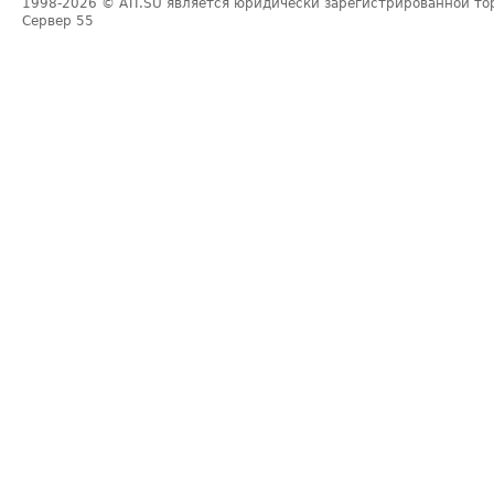
1998-2026
© ATI.SU является юридически зарегистрированной то
Сервер
55