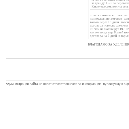
за аренду ТС и за перевозк
Какие еще документы есть
оплата считалась только за
им послали.но договор -за
только через 15 дней. тоес
договора истек.не захотели
ни чем не мотивируя.ВОПРОС
как же тогда еще 8 дней ко
договора на 7 дней который
БЛАГОДАРЮ ЗА УДЕЛЕНН
Администрация сайта не несет ответственности за информацию, публикуемую в ф