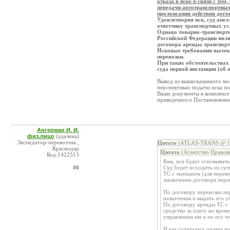
отказа в иске в связи с те
передачи автотранспортных
пролонгации действия дого
Удовлетворяя иск, суд апе
ответчику транспортных ус
Однако товарно-транспортны
Российской Федерации явля
договора аренды транспорт
Исковые требования вытека
перевозки.
При таких обстоятельствах
суда первой инстанции (об 
Вывод из вышесказанного мо
перспективах подачи иска п
Ваши документы в комплексе 
приведенного Постановления
Ангерман И. И.
физ.лицо
(удалена)
Экспедитор-перевозчик ,
Цитата
(ATLAS-TRANS @ 17
Краснодар
Цитата
(Агентство Правов
Код:1422513
Кмк, иск будет основывать
#6
Суд будет исходить из су
ТС с экипажем (для перев
заключение договора перев
По договору перевозки пе
назначения и выдать его 
По договору аренды ТС с 
средство за плату во врем
управлению им и по его т
И как сочеталась оплата 