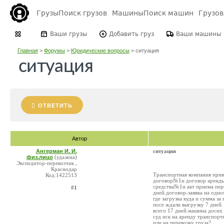
Грузы
Поиск грузов
Машины
Поиск машин
Грузо
Ваши грузы
Добавить груз
Ваши машины
Главная
>
Форумы
>
Юридические вопросы
>
ситуация
ситуация
ОТВЕТИТЬ
Автор
Ангерман И. И.
ситуация
физ.лицо
(удалена)
Экспедитор-перевозчик ,
Краснодар
Транспортная компания прив
Код:1422513
договор№1и договор аренды
средства№1и акт приема пер
#1
дней.договор-заявка на одно
где загрузка куда и сумма з
посе ждали выгрузку 7 дней.
всего 17 дней.машина досих
суд иск на аренду транспорт
или на перевозку груза?