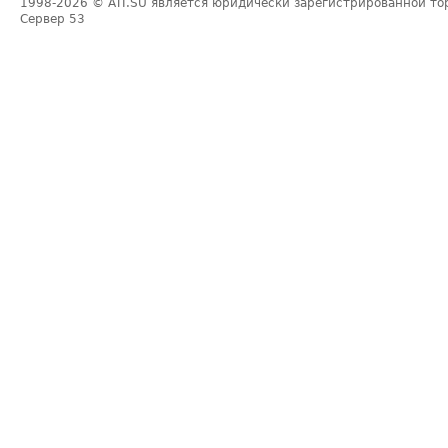
1998-2026
© ATI.SU является юридически зарегистрированной то
Сервер
53