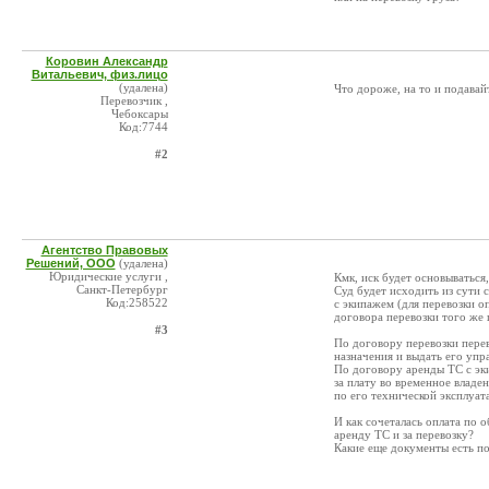
Коровин Александр
Витальевич, физ.лицо
(удалена)
Что дороже, на то и подавайт
Перевозчик ,
Чебоксары
Код:7744
#2
Агентство Правовых
Решений, ООО
(удалена)
Юридические услуги ,
Кмк, иск будет основываться,
Санкт-Петербург
Суд будет исходить из сути
Код:258522
с экипажем (для перевозки о
договора перевозки того же 
#3
По договору перевозки перев
назначения и выдать его упр
По договору аренды ТС с эк
за плату во временное владе
по его технической эксплуат
И как сочеталась оплата по 
аренду ТС и за перевозку?
Какие еще документы есть п