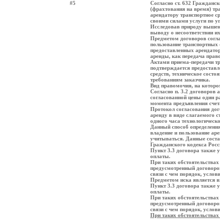
#5
Согласно ст. 632 Гражданс
(фрахтования на время) тр
арендатору транспортное ср
своими силами услуги по уп
Исследовав природу вышен
выводу о несоответствии и
Предметом договоров соглас
пользование транспортных 
предоставленных арендатор
аренды, как передача прав
Актами приема-передачи тр
подтверждается предоставл
средств, техническое состо
требованиям заказчика.
Вид правомочия, на котором
Согласно п. 3.2 договоров 
согласованной цены один ра
момента предъявления счет
Протокол согласования дог
аренду в виде слагаемого 
одного часа технологическо
Данный способ определения
владение и пользование аре
учитываться. Данные соста
Гражданского кодекса Росс
Пункт 3.3 договора также у
оплаты.
При таких обстоятельствах
предусмотренный договоро
связи с чем порядок, услов
Предметом иска является в
Пункт 3.3 договора также у
оплаты.
При таких обстоятельствах
предусмотренный договоро
связи с чем порядок, услов
При таких обстоятельствах