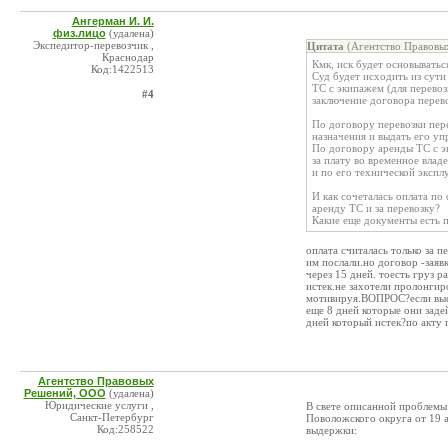
Ангерман И. И.
физ.лицо
(удалена)
Экспедитор-перевозчик ,
Цитата
(Агентство Правовы
Краснодар
Кмк, иск будет основыватьс
Код:1422513
Суд будет исходить из сут
ТС с экипажем (для перево
#4
заключение договора перево
По договору перевозки пере
назначения и выдать его у
По договору аренды ТС с э
за плату во временное влад
и по его технической экспл
И как сочеталась оплата по
аренду ТС и за перевозку?
Какие еще документы есть 
оплата считалась только за 
им послали.но договор -заяв
через 15 дней. тоесть груз 
истек.не захотели пролонгир
мотивируя.ВОПРОС?если выста
еще 8 дней которые они заде
дней который истек?по акту 
Агентство Правовых
Решений, ООО
(удалена)
Юридические услуги ,
В свете описанной проблемы
Санкт-Петербург
Поволожского округа от 19 
Код:258522
выдержки: