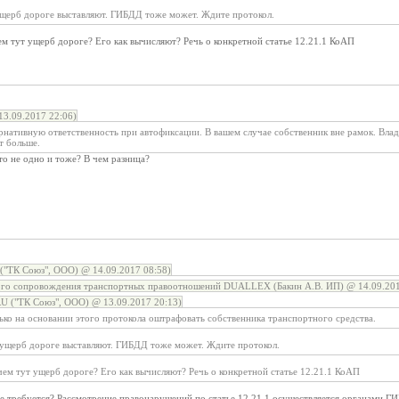
щерб дороге выставляют. ГИБДД тоже может. Ждите протокол.
 тут ущерб дороге? Его как вычисляют? Речь о конкретной статье 12.21.1 КоАП
3.09.2017 22:06)
рнативную ответственность при автофиксации. В вашем случае собственник вне рамок. Вла
т больше.
это не одно и тоже? В чем разница?
ТК Союз", ООО) @ 14.09.2017 08:58)
ого сопровождения транспортных правоотношений DUALLEX (Бакин А.В. ИП) @ 14.09.201
("ТК Союз", ООО) @ 13.09.2017 20:13)
ко на основании этого протокола оштрафовать собственника транспортного средства.
ущерб дороге выставляют. ГИБДД тоже может. Ждите протокол.
м тут ущерб дороге? Его как вычисляют? Речь о конкретной статье 12.21.1 КоАП
е требуется? Рассмотрение правонарушений по статье 12.21.1 осуществляется органами ГИ