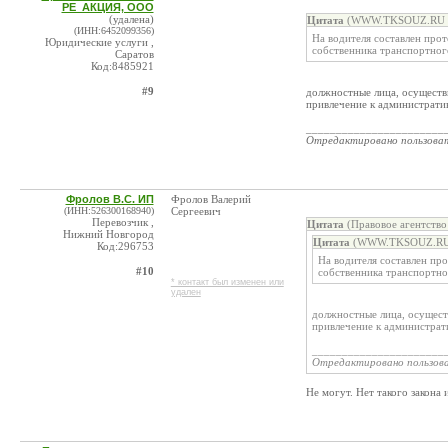
РЕ_АКЦИЯ, ООО
(удалена)
Цитата
(WWW.TKSOUZ.RU ("
(ИНН:6452099356)
На водителя составлен прот
Юридические услуги ,
собственника транспортног
Саратов
Код:8485921
#9
должностные лица, осуществ
привлечение к административ
_______________________
Отредактировано пользова
Фролов В.С. ИП
Фролов Валерий
(ИНН:526300168940)
Сергеевич
Перевозчик ,
Цитата
(Правовое агентств
Нижний Новгород
Цитата
(WWW.TKSOUZ.RU (
Код:296753
На водителя составлен пр
#10
собственника транспортно
* контакт был изменен или
удален
должностные лица, осущес
привлечение к администрати
______________________
Отредактировано пользов
Не могут. Нет такого закона 