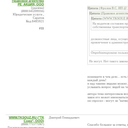
Правовое агентство
РЕ_АКЦИЯ, ООО
(удалена)
Цитата
(Фролов В.С. ИП @ 1
(ИНН:6452099356)
Цитата
(Правовое агентст
Юридические услуги ,
Саратов
Цитата
(WWW.TKSOUZ.RU 
Код:8485921
На водителя составлен п
собственника транспортн
#11
должностные лица, осуще
привлечение к администрат
_____________________
Отредактировано пользо
Не могут. Нет такого закона
понимаете в чем дело... есть
каждый день!
и над такими людьми можно д
услышать вопрос людей на че
автора тема интересовала в
закон его может именоваться
он спросил - могут ли "натян
WWW.TKSOUZ.RU ("ТК
Дмитрий Геннадьевич
Союз", ООО)
(ИНН:7715771967)
Спасибо большое за ответы, 
Грузовладелец-перевозчик