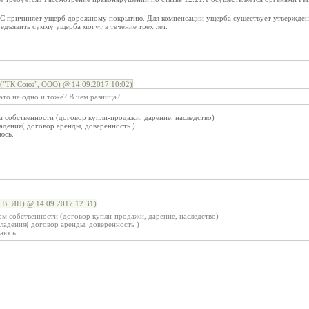
ТС причиняет ущерб дорожному покрытию. Для компенсации ущерба существует утвержден
редъявить сумму ущерба могут в течение трех лет.
ТК Союз", ООО) @ 14.09.2017 10:02)
 это не одно и тоже? В чем разница?
м собственности (договор купли-продажи, дарение, наследство)
адения( договор аренды, доверенность )
юсь.
В. ИП) @ 14.09.2017 12:31)
ом собственности (договор купли-продажи, дарение, наследство)
ладения( договор аренды, доверенность )
аюсь.