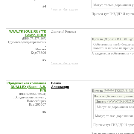
Могут, только дорожники у
#4
* контакт был удален
Причем тут ГИБДД? И причем
WWW.TKSOUZ.RU ("ТК
Дмитрий Крюков
Союз", ООО)
(ИНН:7715771967)
Цитата
(Фролов В.С. ИП @ 1
Грузовладелец-перевозчик
Собственник несёт безальте
,
повезти и ничего не прийдё
Москва
Код:73696
А владелец и собственник - 
#5
* контакт был удален
Юридическая компания
Бакин
DUALLEX (Бакин А.В.
Александр
ИП)
Цитата
(WWW.TKSOUZ.RU ("
(ИНН:540363749931)
Цитата
(Агентство правов
Юридические услуги ,
Новосибирск
Цитата
(WWW.TKSOUZ.RU 
Код:265507
Могут ли дорожники толь
#6
Могут, только дорожники 
Причем тут ГИБДД? И приче
Вам полноценное разъяснени