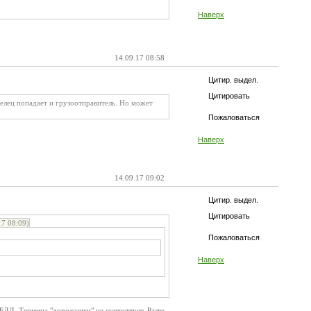
Наверх
14.09.17 08:58
Цитир. выдел.
Цитировать
делец попадает и грузоотправитель. Но может
Пожаловаться
Наверх
14.09.17 09:02
Цитир. выдел.
Цитировать
7 08:09)
Пожаловаться
Наверх
БДД. Термина "дорожники" не существует. Разве