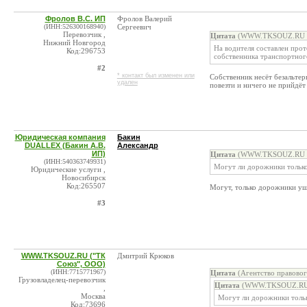
Фролов В.С. ИП
Фролов Валерий
(ИНН:526300168940)
Сергеевич
Перевозчик ,
Цитата
(WWW.TKSOUZ.RU ("
Нижний Новгород
На водителя составлен прот
Код:296753
собственника транспортног
#2
* контакт был изменен или
Собственник несёт безальтер
удален
повезти и ничего не прийдёт
Юридическая компания
Бакин
DUALLEX (Бакин А.В.
Александр
ИП)
Цитата
(WWW.TKSOUZ.RU ("
(ИНН:540363749931)
Могут ли дорожники только
Юридические услуги ,
Новосибирск
Код:265507
Могут, только дорожники ущ
#3
WWW.TKSOUZ.RU ("ТК
Дмитрий Крюков
Союз", ООО)
(ИНН:7715771967)
Цитата
(Агентство правово
Грузовладелец-перевозчик
Цитата
(WWW.TKSOUZ.RU (
,
Москва
Могут ли дорожники тольк
Код:73696