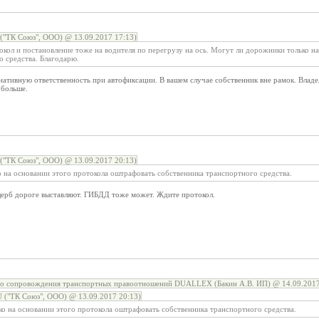
ТК Союз", ООО) @ 13.09.2017 17:13)
окол и постановление тоже на водителя по перегрузу на ось. Могут ли дорожники только н
о средства. Благодарю.
нативную ответственность при автофиксации. В вашем случае собственник вне рамок. Владе
 больше.
ТК Союз", ООО) @ 13.09.2017 20:13)
 на основании этого протокола оштрафовать собственника транспортного средства.
ерб дороге выставляют. ГИБДД тоже может. Ждите протокол.
го сопровождения транспортных правоотношений DUALLEX (Бакин А.В. ИП) @ 14.09.2017
"ТК Союз", ООО) @ 13.09.2017 20:13)
о на основании этого протокола оштрафовать собственника транспортного средства.