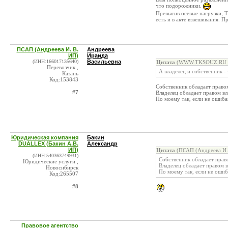
что подорожники.
Превысив осевые нагрузки, 
есть и в акте взвешивания. П
ПСАП (Андреева И. В.
Андреева
ИП)
Ираида
(ИНН:166017135640)
Васильевна
Цитата
(WWW.TKSOUZ.RU ("
Перевозчик ,
А владелец и собственник -
Казань
Код:153843
Собственник обладает право
#7
Владелец обладает правом вл
По моему так, если не ошиба
Юридическая компания
Бакин
DUALLEX (Бакин А.В.
Александр
ИП)
Цитата
(ПСАП (Андреева И. 
(ИНН:540363749931)
Собственник обладает прав
Юридические услуги ,
Владелец обладает правом в
Новосибирск
По моему так, если не ошиб
Код:265507
#8
Правовое агентство