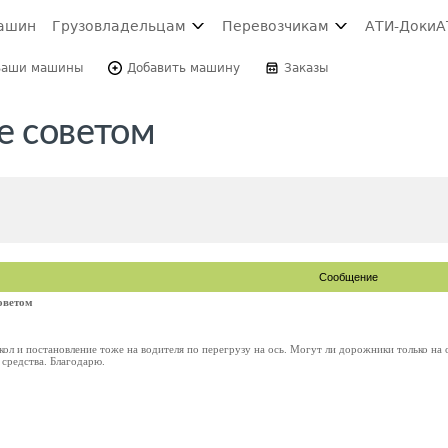
ашин
Грузовладельцам
Перевозчикам
АТИ-Доки
А
Ваши машины
Добавить машину
Заказы
е советом
Сообщение
советом
кол и постановление тоже на водителя по перегрузу на ось. Могут ли дорожники только на
средства. Благодарю.