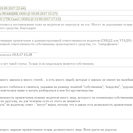
9.09.2017 22:44)
во РЕАКЦИЯ, ООО @ 19.09.2017 15:27)
("ТК Союз", ООО) @ 13.09.2017 17:13)
ротокол и постановление тоже на водителя по перегрузу на ось. Могут ли дорожники тольк
ого средства. Благодарю.
ствившие привлечение к административной ответственности водителя (ГИБДД или УГАДН) 
ивной ответственности собственника транспортного средства, т.е. "оштрафовать"
______________________
вателем
19.9.17 15:28
 и нет такой статьи. Только если владельцем является собственник.
 много законов и много статей... и есть много людей, которые о законах не имеют ни малейш
олго стебаться и смеяться, указывая на разницу понятий "собственник", "владелец", "дорож
ловеческом языке и начать разбираться в нем без кручкотворства
озможность привлечения помимо водителя иного лица, которого он поименовал собственник
 по другому, но для человека сути от этого не меняется
уть" не водителя, ответ - "могут" верен, потому что в законе есть возможность привлечения
вопрос закрыли привлечением только должностного лица. Всем удачи на дорогах.