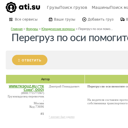
Грузы
Поиск грузов
Машины
Поиск м
Все сервисы
Ваши грузы
Добавить груз
Главная
>
Форумы
>
Юридические вопросы
>
Перегруз по оси помо...
Перегруз по оси помогит
ОТВЕТИТЬ
Автор
WWW.TKSOUZ.RU ("ТК
Дмитрий Геннадьевич
Перегруз по оси помогите 
Союз", ООО)
(ИНН:7715771967)
Грузовладелец-перевозчик
,
На водителя составлен прото
Москва
собственника транспортного 
Код:73696
#1
* контакт был удален