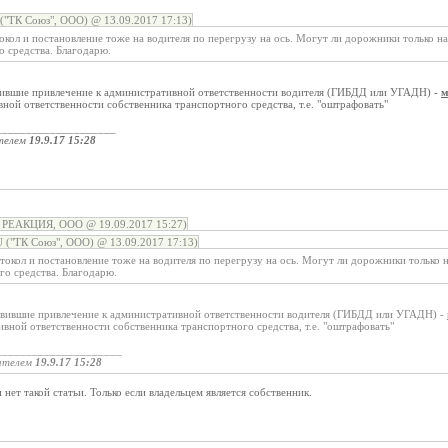
ТК Союз", ООО) @ 13.09.2017 17:13)
окол и постановление тоже на водителя по перегрузу на ось. Могут ли дорожники только н
о средства. Благодарю.
ившие привлечение к административной ответственности водителя (ГИБДД или УГАДН) -
м
ной ответственности собственника транспортного средства, т.е. "оштрафовать"
____________________
телем
19.9.17 15:28
о РЕАКЦИЯ, ООО @ 19.09.2017 15:27)
"ТК Союз", ООО) @ 13.09.2017 17:13)
отокол и постановление тоже на водителя по перегрузу на ось. Могут ли дорожники только 
го средства. Благодарю.
твившие привлечение к административной ответственности водителя (ГИБДД или УГАДН) -
вной ответственности собственника транспортного средства, т.е. "оштрафовать"
_____________________
ателем
19.9.17 15:28
и нет такой статьи. Только если владельцем является собственник.