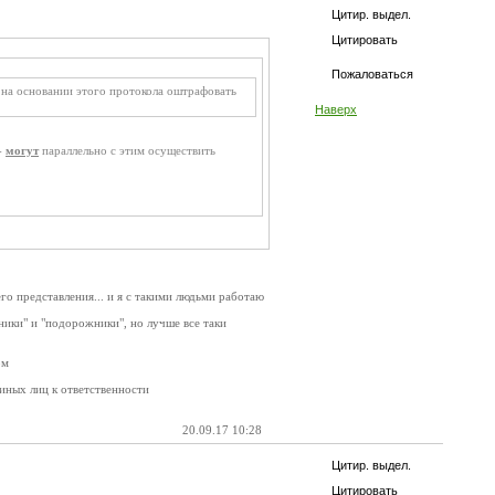
Цитир. выдел.
Цитировать
Пожаловаться
о на основании этого протокола оштрафовать
Наверх
-
могут
параллельно с этим осуществить
его представления... и я с такими людьми работаю
ники" и "подорожники", но лучше все таки
ом
 иных лиц к ответственности
20.09.17 10:28
Цитир. выдел.
Цитировать