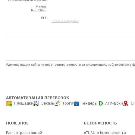
,
Москва
Код:73696
#12
* контакт был удален
Администрация сайта не несет ответственности за информацию, публикуемую в ф
АВТОМАТИЗАЦИЯ ПЕРЕВОЗОК
Площадки
Заказы
Торги
Тендеры
АТИ-Доки
G
ПОЛЕЗНОЕ
БЕЗОПАСНОСТЬ
Расчет расстояний
ATI.SU о безопасности